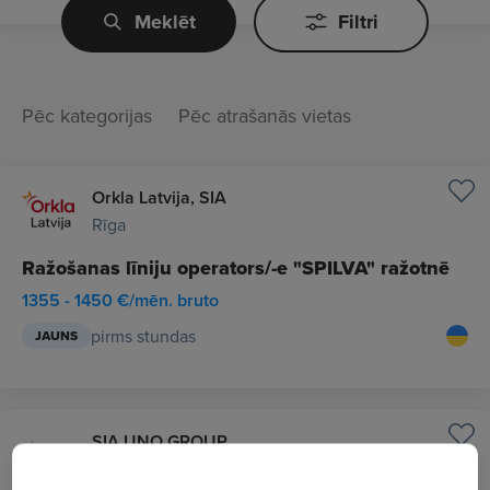
Meklēt
Filtri
Pēc kategorijas
Pēc atrašanās vietas
Orkla Latvija, SIA
Rīga
Ražošanas līniju operators/-e "SPILVA" ražotnē
1355 - 1450 €/mēn. bruto
pirms stundas
JAUNS
SIA UNO GROUP
Rīga / Attālināti