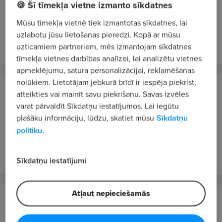
🍪 Šī tīmekļa vietne izmanto sīkdatnes
Projektu vadītājs/-a
Mūsu tīmekļa vietnē tiek izmantotas sīkdatnes, lai
1200 - 1500 €/mēn. bruto
uzlabotu jūsu lietošanas pieredzi. Kopā ar mūsu
pirms stundas
JAUNS
uzticamiem partneriem, mēs izmantojam sīkdatnes
tīmekļa vietnes darbības analīzei, lai analizētu vietnes
apmeklējumu, satura personalizācijai, reklamēšanas
nolūkiem. Lietotājam jebkurā brīdī ir iespēja piekrist,
Inchcape Motors Latvia, SIA
atteikties vai mainīt savu piekrišanu. Savas izvēles
Rīga / Hibrīddarbs
varat pārvaldīt Sīkdatņu iestatījumos. Lai iegūtu
plašāku informāciju, lūdzu, skatiet mūsu
Sīkdatņu
Personāla speciālists/-e (uz noteiktu laiku)
politiku.
1800 - 2000 €/mēn. bruto
pirms stundas
JAUNS
Sīkdatņu iestatījumi
Atļaut nepieciešamās
Moller Auto Baltic, SIA
Mārupes novads