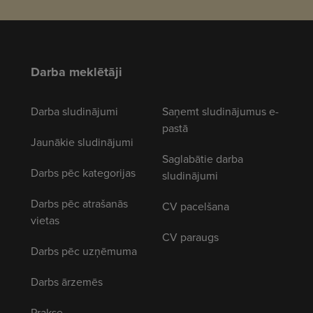
Darba meklētāji
Darba sludinājumi
Saņemt sludinājumus e-
pastā
Jaunākie sludinājumi
Saglabātie darba
Darbs pēc kategorijas
sludinājumi
Darbs pēc atrašanās
CV pacelšana
vietas
CV paraugs
Darbs pēc uzņēmuma
Darbs ārzemēs
Prakse