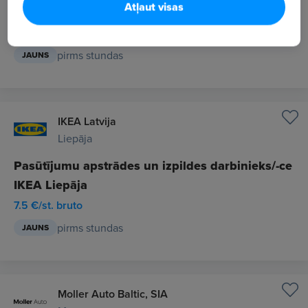
Atļaut visas
Automobiļu mazgātājs/-a
No 1500 €/mēn. bruto
pirms stundas
JAUNS
IKEA Latvija
Liepāja
Pasūtījumu apstrādes un izpildes darbinieks/-ce
IKEA Liepāja
7.5 €/st. bruto
pirms stundas
JAUNS
Moller Auto Baltic, SIA