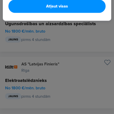
Atļaut visas
AS "Latvijas Finieris"
Rīga
Ugunsdrošības un aizsardzības speciālists
No 1800 €/mēn. bruto
pirms 4 stundām
JAUNS
AS "Latvijas Finieris"
Rīga
Elektroatslēdznieks
No 1800 €/mēn. bruto
pirms 4 stundām
JAUNS