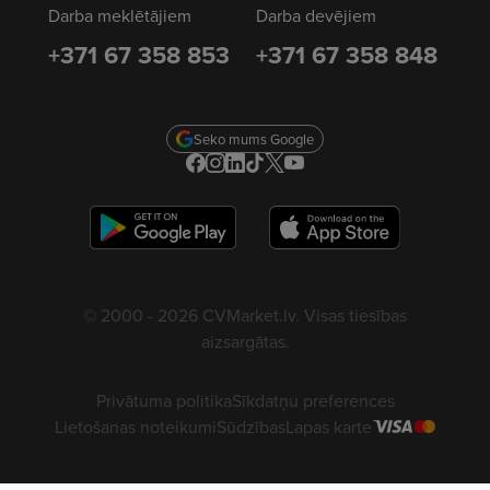
Darba meklētājiem
Darba devējiem
+371 67 358 853
+371 67 358 848
Seko mums Google
© 2000 - 2026 CVMarket.lv. Visas tiesības
aizsargātas.
Privātuma politika
Sīkdatņu preferences
Lietošanas noteikumi
Sūdzības
Lapas karte