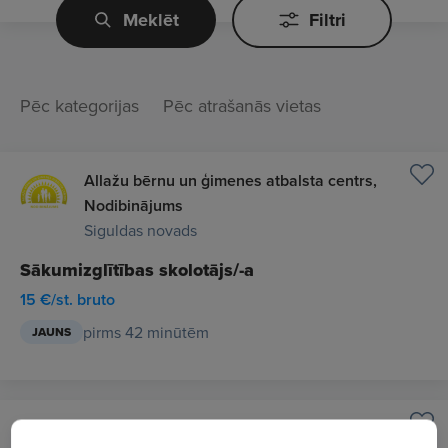
Meklēt
Filtri
Pēc kategorijas
Pēc atrašanās vietas
Allažu bērnu un ģimenes atbalsta centrs,
Nodibinājums
Siguldas novads
Sākumizglītības skolotājs/-a
15 €/st. bruto
pirms 42 minūtēm
JAUNS
Allažu bērnu un ģimenes atbalsta centrs,