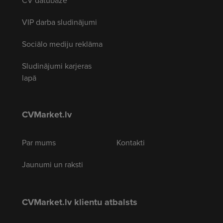
CV datubāze
VIP darba sludinājumi
Sociālo mediju reklāma
Sludinājumi karjeras
lapā
CVMarket.lv
Par mums
Kontakti
Jaunumi un raksti
CVMarket.lv klientu atbalsts