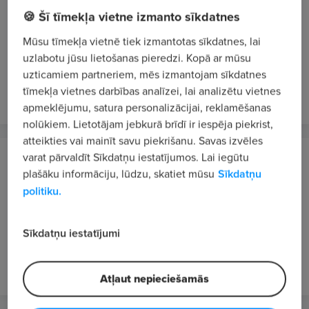
Nodibinājums
🍪 Šī tīmekļa vietne izmanto sīkdatnes
Siguldas novads
Mūsu tīmekļa vietnē tiek izmantotas sīkdatnes, lai
REMONTSTRĀDNIEKS/-CE - AUTOVADĪTĀJS/-A
uzlabotu jūsu lietošanas pieredzi. Kopā ar mūsu
8 €/st. bruto
uzticamiem partneriem, mēs izmantojam sīkdatnes
tīmekļa vietnes darbības analīzei, lai analizētu vietnes
pirms 50 minūtēm
JAUNS
apmeklējumu, satura personalizācijai, reklamēšanas
nolūkiem. Lietotājam jebkurā brīdī ir iespēja piekrist,
atteikties vai mainīt savu piekrišanu. Savas izvēles
varat pārvaldīt Sīkdatņu iestatījumos. Lai iegūtu
Allažu bērnu un ģimenes atbalsta centrs,
plašāku informāciju, lūdzu, skatiet mūsu
Sīkdatņu
Nodibinājums
politiku.
Siguldas novads
Sociālais/-ā audzinātājs/-a
Sīkdatņu iestatījumi
8.75 €/st. bruto
pirms 52 minūtēm
JAUNS
Atļaut nepieciešamās