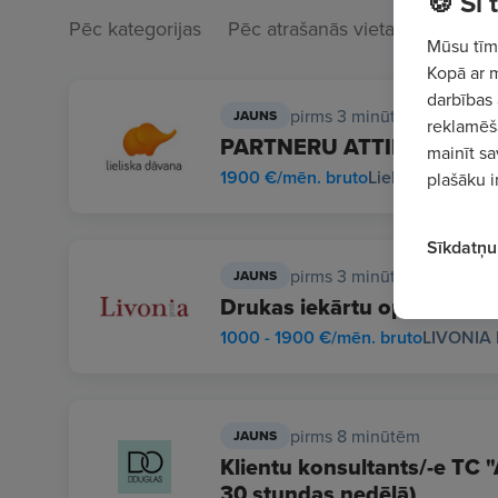
🍪 Šī
Pēc kategorijas
Pēc atrašanās vietas
Mūsu tīme
Kopā ar 
darbības 
pirms 3 minūtēm
JAUNS
reklamēša
PARTNERU ATTIECĪBU VA
mainīt sa
1900 €/mēn. bruto
Lieliska dāvana,
plašāku i
Sīkdatņu 
pirms 3 minūtēm
JAUNS
Drukas iekārtu operators/-
1000 - 1900 €/mēn. bruto
LIVONIA 
pirms 8 minūtēm
JAUNS
Klientu konsultants/-e TC "A
30 stundas nedēļā)