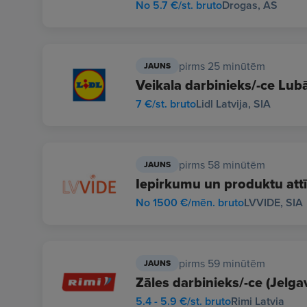
No 5.7 €/st. bruto
Drogas, AS
pirms 25 minūtēm
JAUNS
Veikala darbinieks/-ce Lubā
7 €/st. bruto
Lidl Latvija, SIA
pirms 58 minūtēm
JAUNS
Iepirkumu un produktu attīs
No 1500 €/mēn. bruto
LVVIDE, SIA
pirms 59 minūtēm
JAUNS
Zāles darbinieks/-ce (Jelga
5.4 - 5.9 €/st. bruto
Rimi Latvia