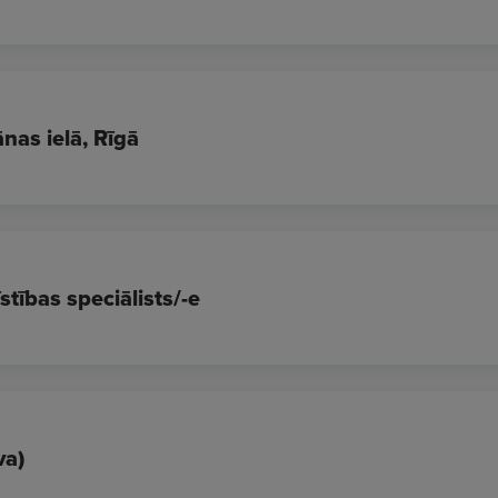
nas ielā, Rīgā
tības speciālists/-e
va)