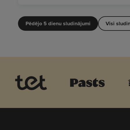
Pēdējo 5 dienu sludinājumi
Visi sludi