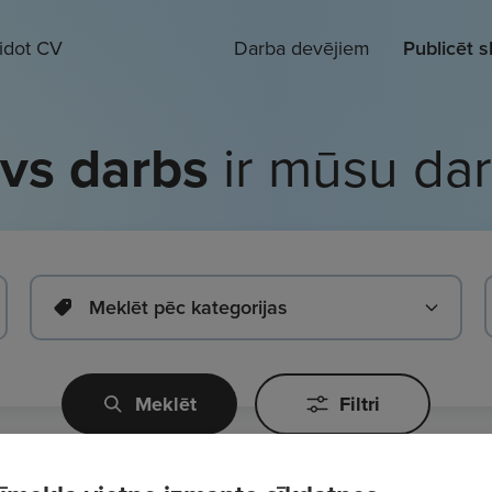
eidot CV
Darba devējiem
Publicēt 
vs darbs
ir mūsu da
Meklēt pēc kategorijas
Meklēt
Filtri