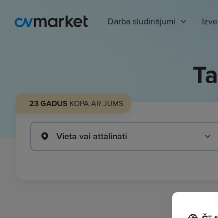
Darba sludinājumi
Izv
Ta
23 GADUS
KOPĀ AR JUMS
Vieta vai attālināti