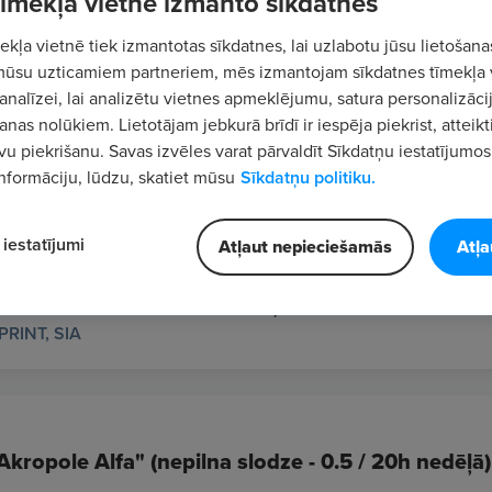
 tīmekļa vietne izmanto sīkdatnes
kļa vietnē tiek izmantotas sīkdatnes, lai uzlabotu jūsu lietošana
mūsu uzticamiem partneriem, mēs izmantojam sīkdatnes tīmekļa 
analīzei, lai analizētu vietnes apmeklējumu, satura personalizācij
nas nolūkiem. Lietotājam jebkurā brīdī ir iespēja piekrist, atteikt
DĪTĀJS/-A
vu piekrišanu. Savas izvēles varat pārvaldīt Sīkdatņu iestatījumos
 SIA
nformāciju, lūdzu, skatiet mūsu
Sīkdatņu politiku.
iestatījumi
Atļaut nepieciešamās
Atļa
e (digitālās ražošanas nodaļā)
PRINT, SIA
kropole Alfa" (nepilna slodze - 0.5 / 20h nedēļā) 