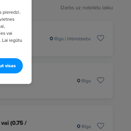
Darbs uz noteiktu laiku
s pieredzi.
vietnes
ai,
ies vai
Rīga
/ Hibrīddarbs
. Lai iegūtu
ut visas
Rīga
vai (0.75 /
Rīga