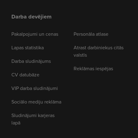
Darba devējiem
Pakalpojumi un cenas
Personāla atlase
Lapas statistika
Atrast darbiniekus citās
valstīs
Darba sludinājums
Reklāmas iespējas
CV datubāze
VIP darba sludinājumi
Sociālo mediju reklāma
Sludinājumi karjeras
lapā