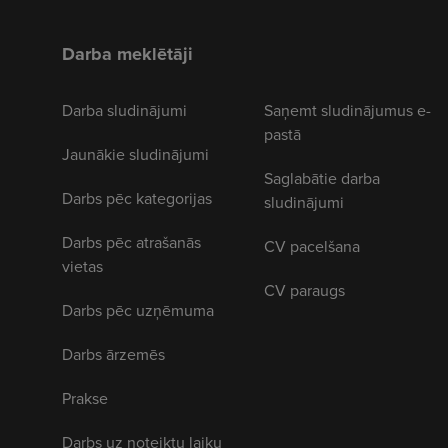
Darba meklētāji
Darba sludinājumi
Saņemt sludinājumus e-
pastā
Jaunākie sludinājumi
Saglabātie darba
Darbs pēc kategorijas
sludinājumi
Darbs pēc atrašanās
CV pacelšana
vietas
CV paraugs
Darbs pēc uzņēmuma
Darbs ārzemēs
Prakse
Darbs uz noteiktu laiku