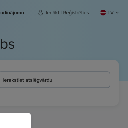
sludinājumu
Ienākt | Reģistrēties
LV
rbs