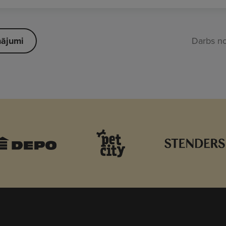
nājumi
Darbs n