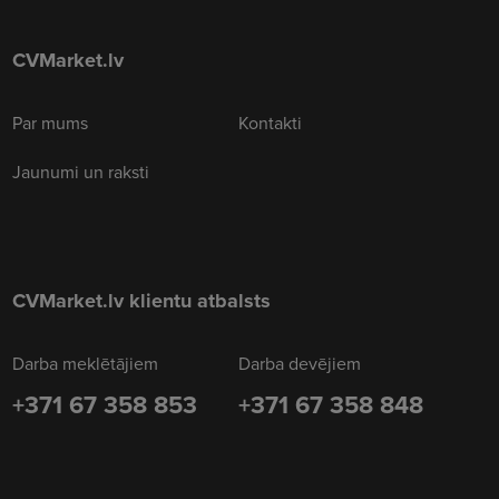
CVMarket.lv
Par mums
Kontakti
Jaunumi un raksti
CVMarket.lv klientu atbalsts
Darba meklētājiem
Darba devējiem
+371 67 358 853
+371 67 358 848