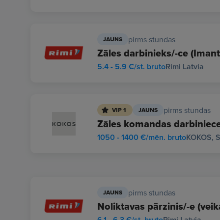
pirms stundas
JAUNS
Zāles darbinieks/-ce (Imant
5.4 - 5.9 €/st. bruto
Rimi Latvia
pirms stundas
VIP 1
JAUNS
Zāles komandas darbiniec
1050 - 1400 €/mēn. bruto
KOKOS, S
pirms stundas
JAUNS
Noliktavas pārzinis/-e (veik
6.1 - 6.3 €/st. bruto
Rimi Latvia