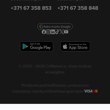
+371 67 358 853
+371 67 358 848
Seko mums Google
© 2000 - 2026 CVMarket.lv. Visas tiesības
aizsargātas.
Privātuma politika
Sīkdatņu preferences
Lietošanas noteikumi
Sūdzības
Lapas karte