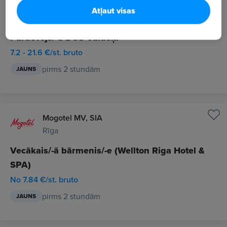
Virši-A, AS
Atļaut visas
Rīga
Pārdevējs/-a DUS Valdeķi
7.2 - 21.6 €/st. bruto
pirms 2 stundām
JAUNS
Mogotel MV, SIA
Rīga
Vecākais/-ā bārmenis/-e (Wellton Riga Hotel &
SPA)
No 7.84 €/st. bruto
pirms 2 stundām
JAUNS