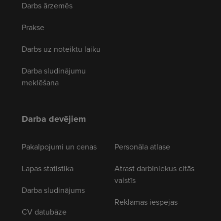
Darbs ārzemēs
Prakse
Darbs uz noteiktu laiku
Darba sludinājumu
meklēšana
Darba devējiem
Pakalpojumi un cenas
Personāla atlase
Lapas statistika
Atrast darbiniekus citās
valstīs
Darba sludinājums
Reklāmas iespējas
CV datubāze