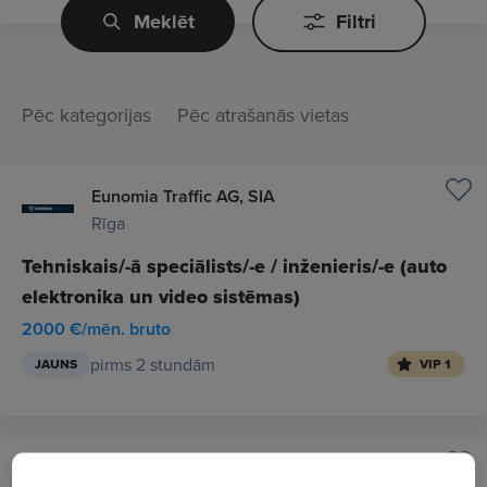
Meklēt
Filtri
Pēc kategorijas
Pēc atrašanās vietas
Eunomia Traffic AG, SIA
Rīga
Tehniskais/-ā speciālists/-e / inženieris/-e (auto
elektronika un video sistēmas)
2000 €/mēn. bruto
pirms 2 stundām
JAUNS
VIP 1
Latvijas Sabiedriskais medijs, VSIA