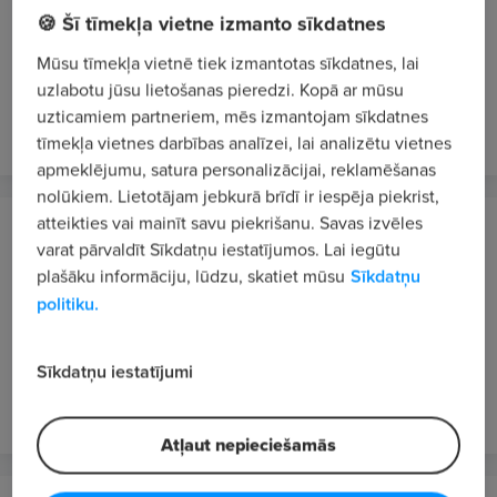
Rīga
🍪 Šī tīmekļa vietne izmanto sīkdatnes
Mārketinga projektu vadītājs/-a
Mūsu tīmekļa vietnē tiek izmantotas sīkdatnes, lai
2000 - 2200 €/mēn. bruto
uzlabotu jūsu lietošanas pieredzi. Kopā ar mūsu
uzticamiem partneriem, mēs izmantojam sīkdatnes
pirms 2 stundām
JAUNS
tīmekļa vietnes darbības analīzei, lai analizētu vietnes
apmeklējumu, satura personalizācijai, reklamēšanas
nolūkiem. Lietotājam jebkurā brīdī ir iespēja piekrist,
atteikties vai mainīt savu piekrišanu. Savas izvēles
Konig Distribution, AS
varat pārvaldīt Sīkdatņu iestatījumos. Lai iegūtu
Rīga
plašāku informāciju, lūdzu, skatiet mūsu
Sīkdatņu
Zīmola attīstības vadītājs/-a (Brand Development
politiku.
Manager)
2300 - 3000 €/mēn. bruto
Sīkdatņu iestatījumi
pirms 2 stundām
JAUNS
Atļaut nepieciešamās