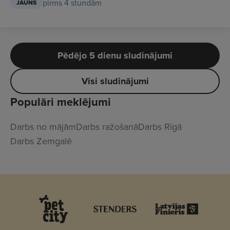
pirms 4 stundām
JAUNS
Pēdējo 5 dienu sludinājumi
Visi sludinājumi
Populāri meklējumi
Darbs no mājām
Darbs ražošanā
Darbs Rīgā
Darbs Zemgalē