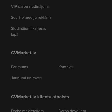
VIP darba sludinājumi
Sociālo mediju reklāma
Sludinājumi karjeras
lapā
CVMarket.lv
Par mums
Kontakti
Jaunumi un raksti
CVMarket.lv klientu atbalsts
Darba meklētājiem
Darba devējiem