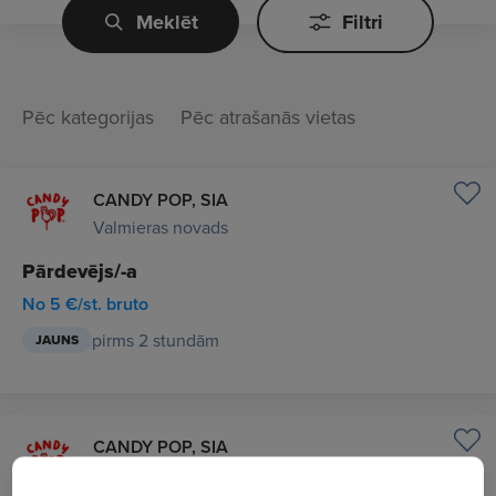
Meklēt
Filtri
Pēc kategorijas
Pēc atrašanās vietas
CANDY POP, SIA
Valmieras novads
Pārdevējs/-a
No 5 €/st. bruto
pirms 2 stundām
JAUNS
CANDY POP, SIA
Rīga