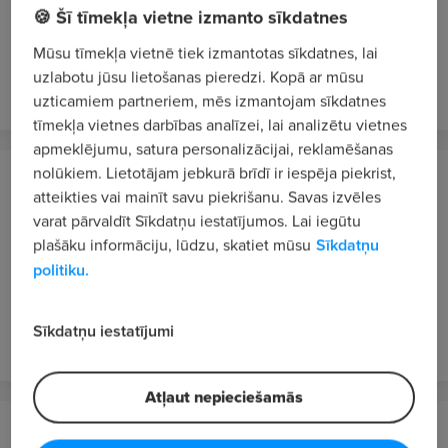
🍪 Šī tīmekļa vietne izmanto sīkdatnes
Pārdevējs/-a pusslodzes darbs (0,5)
5 - 5.4 €/st. bruto
Mūsu tīmekļa vietnē tiek izmantotas sīkdatnes, lai
uzlabotu jūsu lietošanas pieredzi. Kopā ar mūsu
pirms 2 stundām
JAUNS
uzticamiem partneriem, mēs izmantojam sīkdatnes
tīmekļa vietnes darbības analīzei, lai analizētu vietnes
apmeklējumu, satura personalizācijai, reklamēšanas
nolūkiem. Lietotājam jebkurā brīdī ir iespēja piekrist,
Eunomia Traffic AG, SIA
atteikties vai mainīt savu piekrišanu. Savas izvēles
Rīga
varat pārvaldīt Sīkdatņu iestatījumos. Lai iegūtu
Tehniskais/-ā speciālists/-e / inženieris/-e (auto
plašāku informāciju, lūdzu, skatiet mūsu
Sīkdatņu
elektronika un video sistēmas)
politiku.
2000 €/mēn. bruto
Sīkdatņu iestatījumi
pirms 4 stundām
JAUNS
VIP 1
Atļaut nepieciešamās
Latvijas Sabiedriskais medijs, VSIA