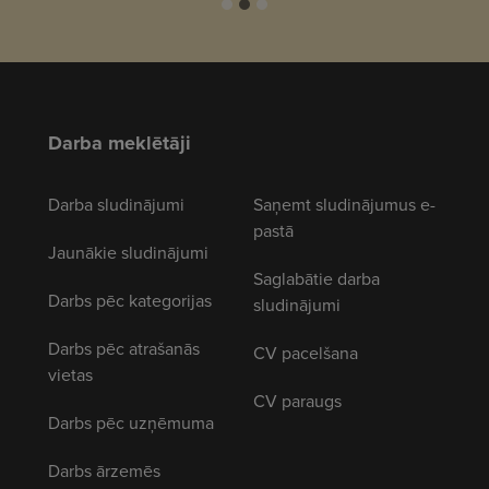
Darba meklētāji
Darba sludinājumi
Saņemt sludinājumus e-
pastā
Jaunākie sludinājumi
Saglabātie darba
Darbs pēc kategorijas
sludinājumi
Darbs pēc atrašanās
CV pacelšana
vietas
CV paraugs
Darbs pēc uzņēmuma
Darbs ārzemēs