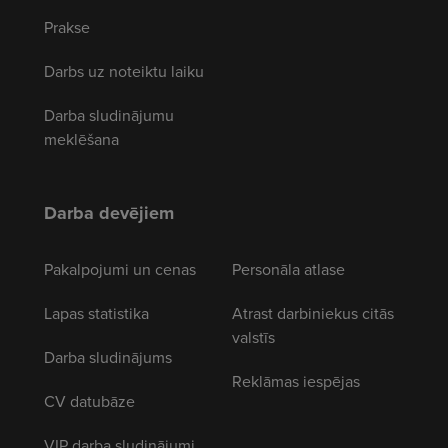
Prakse
Darbs uz noteiktu laiku
Darba sludinājumu
meklēšana
Darba devējiem
Pakalpojumi un cenas
Personāla atlase
Lapas statistika
Atrast darbiniekus citās
valstīs
Darba sludinājums
Reklāmas iespējas
CV datubāze
VIP darba sludinājumi