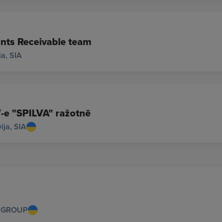
unts Receivable team
ia, SIA
/-e "SPILVA" ražotnē
ija, SIA
 GROUP