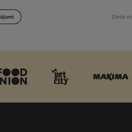
nājumi
Darbs n