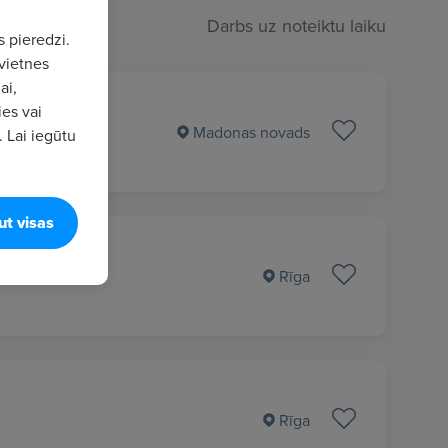
Darbs uz noteiktu laiku
s pieredzi.
vietnes
ai,
ies vai
Madonas novads
. Lai iegūtu
ut visas
Rīga
Rīga