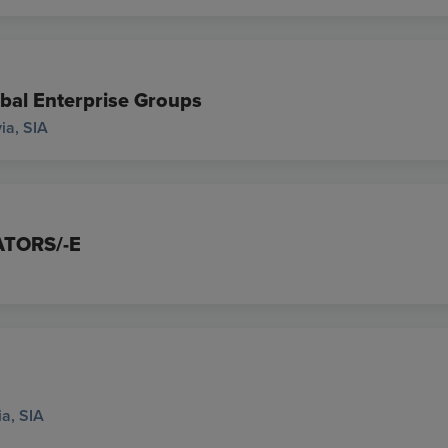
obal Enterprise Groups
via, SIA
TORS/-E
a, SIA