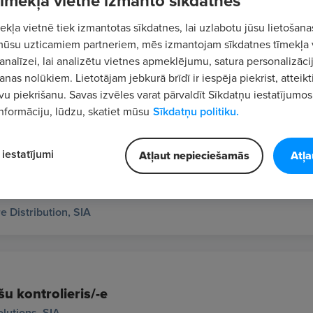
 tīmekļa vietne izmanto sīkdatnes
kļa vietnē tiek izmantotas sīkdatnes, lai uzlabotu jūsu lietošana
mūsu uzticamiem partneriem, mēs izmantojam sīkdatnes tīmekļa 
analīzei, lai analizētu vietnes apmeklējumu, satura personalizācij
nas nolūkiem. Lietotājam jebkurā brīdī ir iespēja piekrist, atteikt
vu piekrišanu. Savas izvēles varat pārvaldīt Sīkdatņu iestatījumos
nformāciju, lūdzu, skatiet mūsu
Sīkdatņu politiku.
iestatījumi
Atļaut nepieciešamās
Atļa
m
e Distribution, SIA
u kontrolieris/-e
olutions, SIA