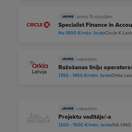
pirms 15 stundām
JAUNS
Specialist Finance in Acco
No 1800 €/mēn. bruto
Circle K Latv
vakardien
JAUNS
Ražošanas līniju operators
1355 - 1450 €/mēn. bruto
Orkla Latv
vakardien
JAUNS
Projektu vadītājs/-a
1200 - 1500 €/mēn. bruto
SIA UNO