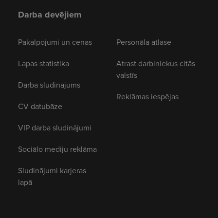
Darba devējiem
Pakalpojumi un cenas
Personāla atlase
Lapas statistika
Atrast darbiniekus citās
valstīs
Darba sludinājums
Reklāmas iespējas
CV datubāze
VIP darba sludinājumi
Sociālo mediju reklāma
Sludinājumi karjeras
lapā