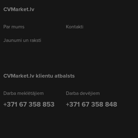
CVMarket.lv
Par mums
Kontakti
Jaunumi un raksti
CVMarket.lv klientu atbalsts
Darba meklētājiem
Darba devējiem
+371 67 358 853
+371 67 358 848