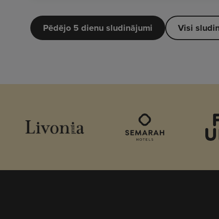
Pēdējo 5 dienu sludinājumi
Visi sludi