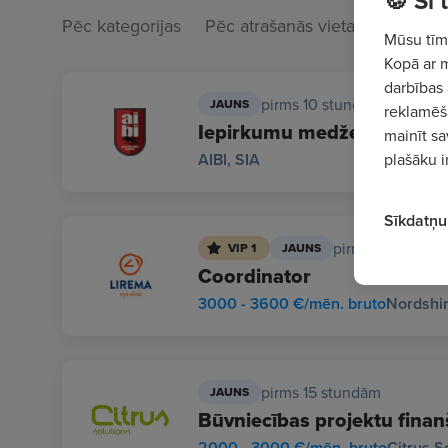
🍪 Šī
Pēc kategorijas
Pēc atrašanās vietas
Mūsu tīme
Kopā ar 
darbības 
pirms 10 stundām
JAUNS
reklamēša
Iepirkumu medžeris/-e
mainīt sa
plašāku i
AIBI, SIA
Sīkdatņu 
pirms 10 stundā
VIP 1
JAUNS
Coordinator
3000 - 3600 €/mēn. bruto
Nordshir
pirms 15 stundām
JAUNS
Būvniecības projektu finanš
2000 - 3000 €/mēn. bruto
Citrus S