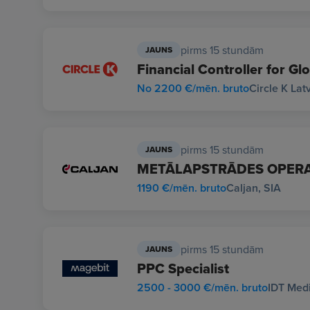
pirms 15 stundām
JAUNS
Financial Controller for Gl
No 2200 €/mēn. bruto
Circle K Lat
pirms 15 stundām
JAUNS
METĀLAPSTRĀDES OPERA
1190 €/mēn. bruto
Caljan, SIA
pirms 15 stundām
JAUNS
PPC Specialist
2500 - 3000 €/mēn. bruto
IDT Medi