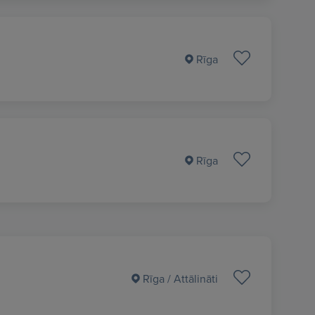
Rīga
Rīga
Rīga
/ Attālināti