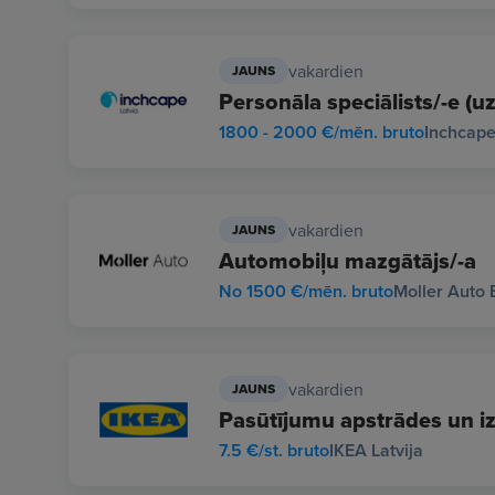
vakardien
JAUNS
Personāla speciālists/-e (uz
1800 - 2000 €/mēn. bruto
Inchcape
vakardien
JAUNS
Automobiļu mazgātājs/-a
No 1500 €/mēn. bruto
Moller Auto B
vakardien
JAUNS
Pasūtījumu apstrādes un iz
7.5 €/st. bruto
IKEA Latvija