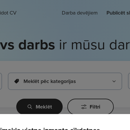
eidot CV
Darba devējiem
Publicēt 
vs darbs
ir mūsu da
Meklēt pēc kategorijas
Meklēt
Filtri