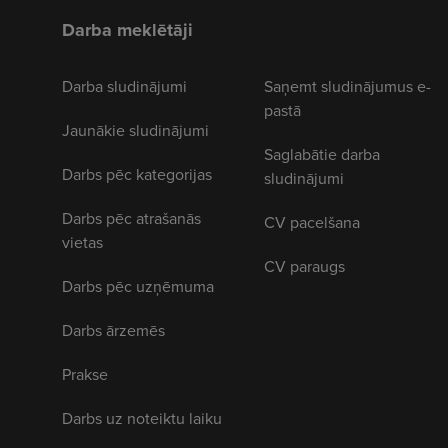
Darba meklētāji
Darba sludinājumi
Saņemt sludinājumus e-
pastā
Jaunākie sludinājumi
Saglabātie darba
Darbs pēc kategorijas
sludinājumi
Darbs pēc atrašanās
CV pacelšana
vietas
CV paraugs
Darbs pēc uzņēmuma
Darbs ārzemēs
Prakse
Darbs uz noteiktu laiku