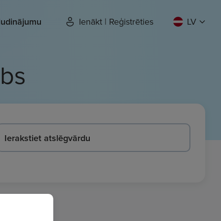
sludinājumu
Ienākt | Reģistrēties
LV
rbs