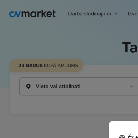
Darba sludinājumi
Izv
Ta
23 GADUS
KOPĀ AR JUMS
Vieta vai attālināti