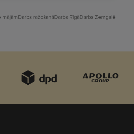
o mājām
Darbs ražošanā
Darbs Rīgā
Darbs Zemgalē