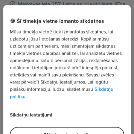
Maskavas iela 257, Latgales priekšpilsēta, Rīga
🍪 Šī tīmekļa vietne izmanto sīkdatnes
Apskatīt visus sludinājumus
Mūsu tīmekļa vietnē tiek izmantotas sīkdatnes, lai
uzlabotu jūsu lietošanas pieredzi. Kopā ar mūsu
Uzņēmuma apraksts
uzticamiem partneriem, mēs izmantojam sīkdatnes
tīmekļa vietnes darbības analīzei, lai analizētu vietnes
1 533
apmeklējumu, satura personalizācijai, reklamēšanas
Skatījumu skaits
nolūkiem. Lietotājam jebkurā brīdī ir iespēja piekrist,
"Aromika" jau 17 gadus veiksmīgi rada unikālus
atteikties vai mainīt savu piekrišanu. Savas izvēles
parfimērijas produktus cilvēkiem, mājām un
varat pārvaldīt Sīkdatņu iestatījumos. Lai iegūtu
uzņēmumiem. Smaržas, aromatizētāji mājai, ziepes,
plašāku informāciju, lūdzu, skatiet mūsu
Sīkdatņu
sausās smaržas, kabatas smaržas, vannas sāļi,
politiku.
izsmidzināmās smaržas, smaržas telpām - tas viss
un vēl vairāk "Aromika" produktu un pakalpojumu
Sīkdatņu iestatījumi
klāstā.
Jaunu smaržu atklāšana ir mūsu komandas