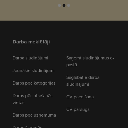
Darba meklētāji
Darba sludinājumi
Saņemt sludinājumus e-
pastā
Jaunākie sludinājumi
Saglabātie darba
Darbs pēc kategorijas
sludinājumi
Darbs pēc atrašanās
CV pacelšana
vietas
CV paraugs
Darbs pēc uzņēmuma
Darbs ārzemēs