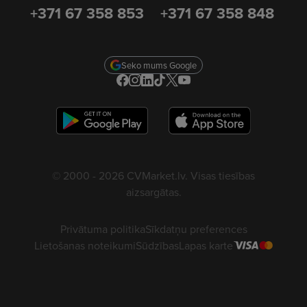
+371 67 358 853
+371 67 358 848
Seko mums Google
© 2000 - 2026 CVMarket.lv. Visas tiesības
aizsargātas.
Privātuma politika
Sīkdatņu preferences
Lietošanas noteikumi
Sūdzības
Lapas karte