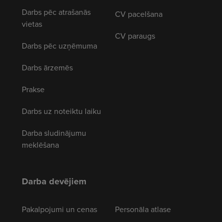
Darbs pēc atrašanās
CV pacelšana
vietas
CV paraugs
Darbs pēc uzņēmuma
Darbs ārzemēs
Prakse
Darbs uz noteiktu laiku
Darba sludinājumu
meklēšana
Darba devējiem
Pakalpojumi un cenas
Personāla atlase