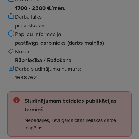
1700 - 2300
€/mēn.
Darba laiks
pilna slodze
Papildu informācija
pastāvīgs darbinieks (darbs maiņās)
Nozare
Rūpniecība / Ražošana
Darba sludinājuma numurs:
1648762
Sludinājumam beidzies publikācijas
termiņš
Nebēdājies, Tevi gaida citas lieliskas darba
iespējas!