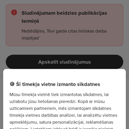
Sludinājumam beidzies publikācijas
termiņš
Nebēdājies, Tevi gaida citas lieliskas darba
iespējas!
Apskatīt sludinājumus
🍪 Šī tīmekļa vietne izmanto sīkdatnes
Darba apraksts
Mūsu tīmekļa vietnē tiek izmantotas sīkdatnes, lai
uzlabotu jūsu lietošanas pieredzi. Kopā ar mūsu
Veikt kokzāģetavā zāģmateriāla ražošanas
uzticamiem partneriem, mēs izmantojam sīkdatnes
līniju apkopes un remonta darbus.
tīmekļa vietnes darbības analīzei, lai analizētu vietnes
apmeklējumu, satura personalizācijai, reklamēšanas
Veikt iekārtu diagnostiku un profilaktisko
nolūkiem. Lietotājam jebkurā brīdī ir iespēja piekrist,