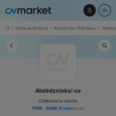
Darba sludinājumi
Rūpniecība / Ražošana
Jēkabpi
Atslēdznieks/-ce
CVMarket.lv klients
1700 - 2300
€/mēn.
Bruto