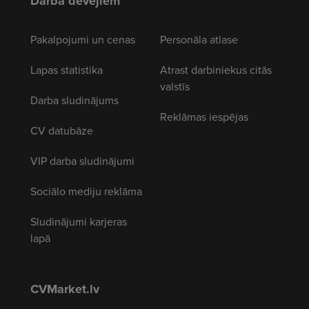
Darba devējiem
Pakalpojumi un cenas
Personāla atlase
Lapas statistika
Atrast darbiniekus citās
valstīs
Darba sludinājums
Reklāmas iespējas
CV datubāze
VIP darba sludinājumi
Sociālo mediju reklāma
Sludinājumi karjeras
lapā
CVMarket.lv