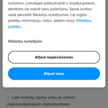
diagnostiku, remontu.
nolūkiem. Lietotājam jebkurā brīdī ir iespēja piekrist,
atteikties vai mainīt savu piekrišanu. Savas izvēles
Darbu veikt kvalitatīvi un atbildīgi.
varat pārvaldīt Sīkdatņu iestatījumos. Lai iegūtu
Prasības kandidātiem
plašāku informāciju, lūdzu, skatiet mūsu
Sīkdatņu
politiku.
B kategorijas vadītaja apliecība.
Auksta atblidības sajūta.
Sīkdatņu iestatījumi
Loģiskā domāšana.
Atļaut nepieciešamās
Vēlama iepriekšējā pieredze.
Vēlme attīstīties un strādāt.
Atļaut visas
Motivācija un disciplīna.
Uzņēmums piedāvā
Labi ierīkotu darba vietu ar visiem
nepieciešamajiem instrumentiem.