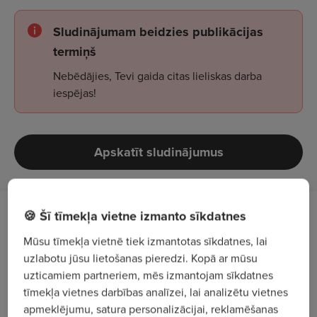
Sludinājumam beidzies publikācijas
termiņš
Nebēdājies, Tevi gaida citas lieliskas darba
iespējas!
Apskatīt sludinājumus
🍪 Šī tīmekļa vietne izmanto sīkdatnes
Darba apraksts
Mūsu tīmekļa vietnē tiek izmantotas sīkdatnes, lai
Veikt kvalitatīvu un termiņiem atbilstošu
uzlabotu jūsu lietošanas pieredzi. Kopā ar mūsu
uzticamiem partneriem, mēs izmantojam sīkdatnes
automašīnu apkopi un to remontu.
tīmekļa vietnes darbības analīzei, lai analizētu vietnes
Veikt automašinu un to mezglu, sistēmu
apmeklējumu, satura personalizācijai, reklamēšanas