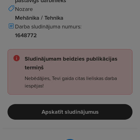
pastāvīgs darbinieks
Nozare
Mehānika / Tehnika
Darba sludinājuma numurs:
1648772
Sludinājumam beidzies publikācijas
termiņš
Nebēdājies, Tevi gaida citas lieliskas darba
iespējas!
Apskatīt sludinājumus