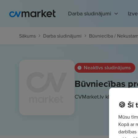
Darba sludinājumi
Izv
Sākums
Darba sludinājumi
Būvniecība / Nekustam
Neaktīvs sludinājums
Būvniecības pr
CVMarket.lv klients
2000 
🍪 Šī
Mūsu tīme
Kopā ar 
darbības 