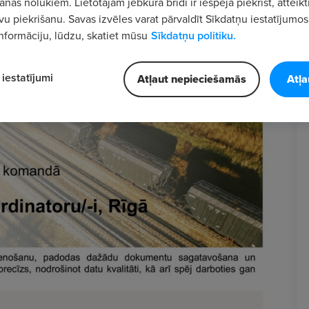
nas nolūkiem. Lietotājam jebkurā brīdī ir iespēja piekrist, atteikt
vu piekrišanu. Savas izvēles varat pārvaldīt Sīkdatņu iestatījumos
nformāciju, lūdzu, skatiet mūsu
Sīkdatņu politiku.
iestatījumi
Atļaut nepieciešamās
Atļa