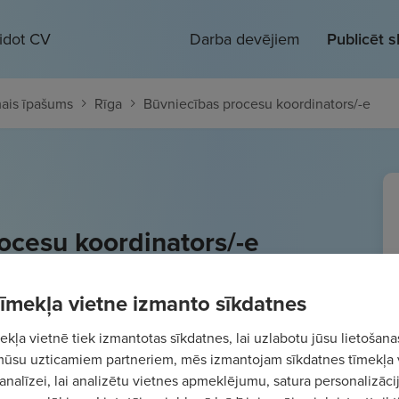
eidot CV
Darba devējiem
Publicēt 
ais īpašums
Rīga
Būvniecības procesu koordinators/-e
ocesu koordinators/-e
- 2500
€/mēn.
Bruto
 tīmekļa vietne izmanto sīkdatnes
kļa vietnē tiek izmantotas sīkdatnes, lai uzlabotu jūsu lietošana
mūsu uzticamiem partneriem, mēs izmantojam sīkdatnes tīmekļa 
analīzei, lai analizētu vietnes apmeklējumu, satura personalizācij