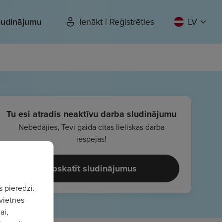
sludinājumu
Ienākt | Reģistrēties
LV
Tu esi atradis neaktīvu darba sludinājumu
Nebēdājies, Tevi gaida citas lieliskas darba
iespējas!
Apskatīt sludinājumus
s pieredzi.
vietnes
ai,