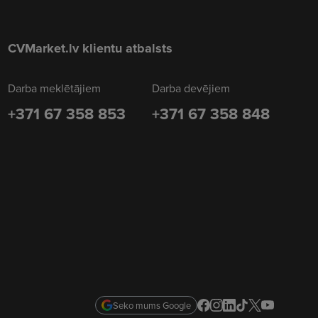
CVMarket.lv klientu atbalsts
Darba meklētājiem
Darba devējiem
+371 67 358 853
+371 67 358 848
Seko mums Google