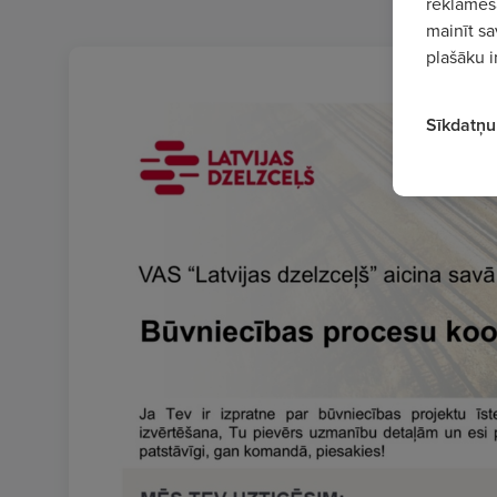
reklamēša
mainīt sa
plašāku i
Sīkdatņu 