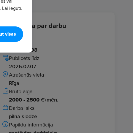
ies vai
. Lai iegūtu
Informācija par darbu
ut visas
Ievadīts
2026.06.08
Publicēts līdz
2026.07.07
Atrašanās vieta
Rīga
Bruto alga
2000 - 2500
€/mēn.
Darba laiks
pilna slodze
Papildu informācija
pastāvīgs darbinieks