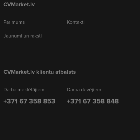
CVMarket.lv
Par mums
Kontakti
Jaunumi un raksti
CVMarket.lv klientu atbalsts
Darba meklētājiem
Darba devējiem
+371 67 358 853
+371 67 358 848