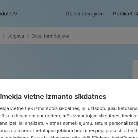
eidot CV
Darba devējiem
Publicēt 
Jelgava
Desu formētājs/-a
/-a
 tīmekļa vietne izmanto sīkdatnes
 1500
€/mēn.
Bruto
kļa vietnē tiek izmantotas sīkdatnes, lai uzlabotu jūsu lietošana
mūsu uzticamiem partneriem, mēs izmantojam sīkdatnes tīmekļa 
analīzei, lai analizētu vietnes apmeklējumu, satura personalizācij
nas nolūkiem. Lietotājam jebkurā brīdī ir iespēja piekrist, atteikt
vu piekrišanu. Savas izvēles varat pārvaldīt Sīkdatņu iestatījumos