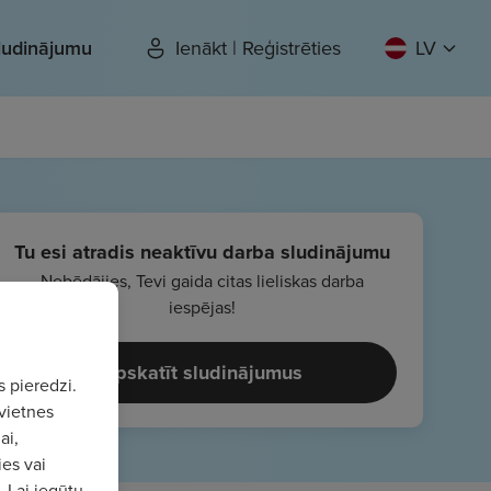
sludinājumu
Ienākt | Reģistrēties
LV
Tu esi atradis neaktīvu darba sludinājumu
Nebēdājies, Tevi gaida citas lieliskas darba
iespējas!
Apskatīt sludinājumus
s pieredzi.
vietnes
ai,
ies vai
. Lai iegūtu