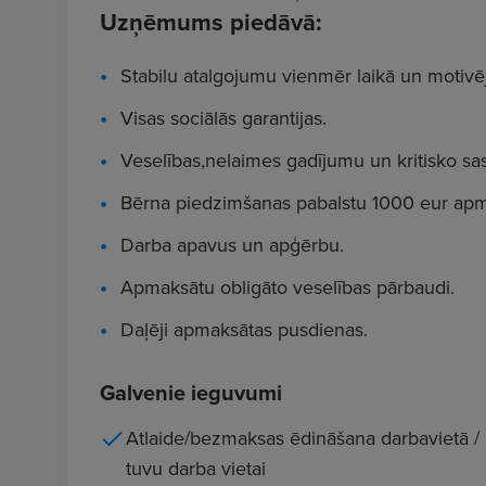
Uzņēmums piedāvā:
Stabilu atalgojumu vienmēr laikā un motiv
Visas sociālās garantijas.
Veselības,nelaimes gadījumu un kritisko s
Bērna piedzimšanas pabalstu 1000 eur apmē
Darba apavus un apģērbu.
Apmaksātu obligāto veselības pārbaudi.
Daļēji apmaksātas pusdienas.
Galvenie ieguvumi
Atlaide/bezmaksas ēdināšana darbavietā /
tuvu darba vietai