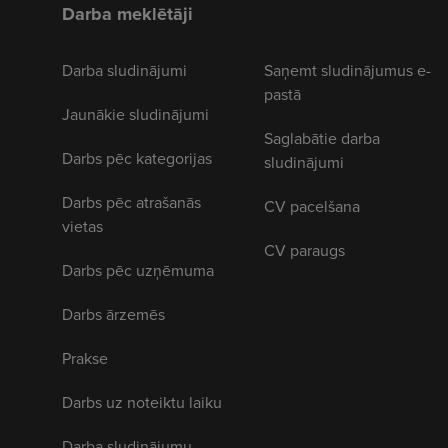
Darba meklētāji
Darba sludinājumi
Saņemt sludinājumus e-
pastā
Jaunākie sludinājumi
Saglabātie darba
Darbs pēc kategorijas
sludinājumi
Darbs pēc atrašanās
CV pacelšana
vietas
CV paraugs
Darbs pēc uzņēmuma
Darbs ārzemēs
Prakse
Darbs uz noteiktu laiku
Darba sludinājumu