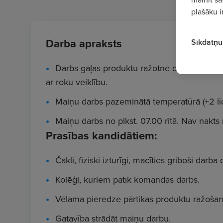
plašāku i
Darba apraksts
Sīkdatņu 
Darbs gaļas produktu ražotnē desu formēšanas
ar roku veiklību.
Maiņu darbs pazeminātā temperatūrā (+2 līd
Maiņu darbs no plkst. 07.00 rītā. Nav nakts
Prasības kandidātiem:
Čakli, fiziski izturīgi, mācīties griboši darba d
Kolēģi, kuriem patīk komandas darbs.
Vēlama pieredze pārtikas produktu ražošan
Gatavība strādāt maiņu darbu.