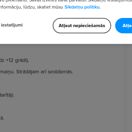
nformāciju, lūdzu, skatiet mūsu
Sīkdatņu politiku.
iestatījumi
Atļaut nepieciešamās
Atļa
 (pildīšanas) cehā. Darbs fiziski intensīvs, saistīts
z +12 grādi).
 maiņu. Strādājam arī sestdienās.
arītāji.
ā.