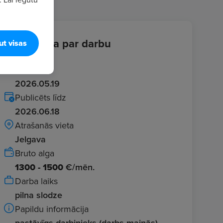
Informācija par darbu
ut visas
Ievadīts
2026.05.19
Publicēts līdz
2026.06.18
Atrašanās vieta
Jelgava
Bruto alga
1300 - 1500
€/mēn.
Darba laiks
pilna slodze
Papildu informācija
pastāvīgs darbinieks (darbs maiņās)