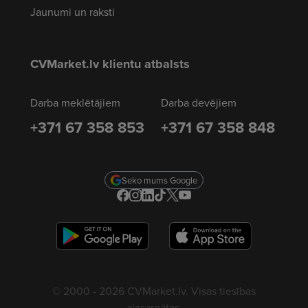
Jaunumi un raksti
CVMarket.lv klientu atbalsts
Darba meklētājiem
Darba devējiem
+371 67 358 853
+371 67 358 848
Seko mums Google
© 2000 - 2026 CVMarket.lv. Visas tiesības
aizsargātas.