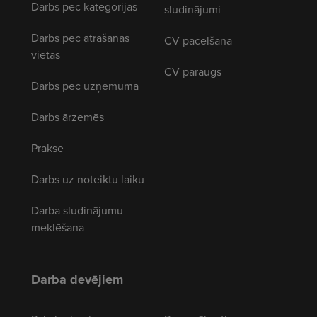
Darbs pēc kategorijas
sludinājumi
Darbs pēc atrašanās
CV pacelšana
vietas
CV paraugs
Darbs pēc uzņēmuma
Darbs ārzemēs
Prakse
Darbs uz noteiktu laiku
Darba sludinājumu
meklēšana
Darba devējiem