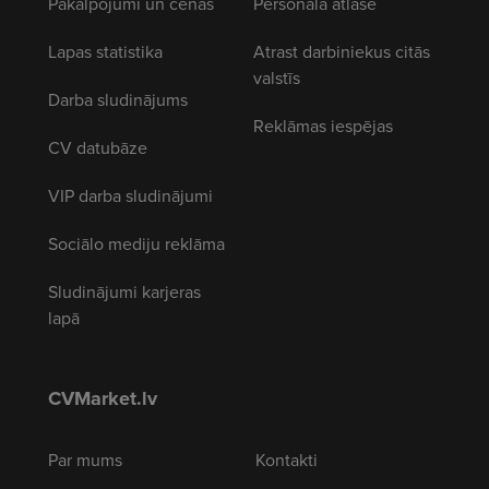
Pakalpojumi un cenas
Personāla atlase
Lapas statistika
Atrast darbiniekus citās
valstīs
Darba sludinājums
Reklāmas iespējas
CV datubāze
VIP darba sludinājumi
Sociālo mediju reklāma
Sludinājumi karjeras
lapā
CVMarket.lv
Par mums
Kontakti