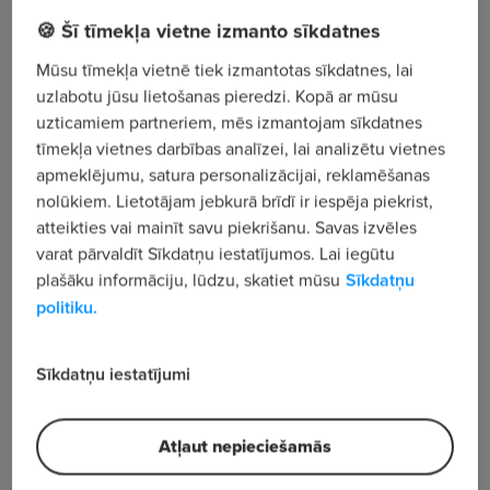
🍪 Šī tīmekļa vietne izmanto sīkdatnes
Filozofu iela 61, Jelgava
Mūsu tīmekļa vietnē tiek izmantotas sīkdatnes, lai
uzlabotu jūsu lietošanas pieredzi. Kopā ar mūsu
Apskatīt visus sludinājumus
uzticamiem partneriem, mēs izmantojam sīkdatnes
tīmekļa vietnes darbības analīzei, lai analizētu vietnes
apmeklējumu, satura personalizācijai, reklamēšanas
Uzņēmuma apraksts
nolūkiem. Lietotājam jebkurā brīdī ir iespēja piekrist,
823
atteikties vai mainīt savu piekrišanu. Savas izvēles
varat pārvaldīt Sīkdatņu iestatījumos. Lai iegūtu
Skatījumu skaits
plašāku informāciju, lūdzu, skatiet mūsu
Sīkdatņu
politiku.
Sīkdatņu iestatījumi
Atļaut nepieciešamās