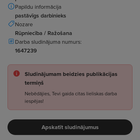
Papildu informācija
pastāvīgs darbinieks
Nozare
Rūpniecība / Ražošana
Darba sludinājuma numurs:
1647239
Sludinājumam beidzies publikācijas
termiņš
Nebēdājies, Tevi gaida citas lieliskas darba
iespējas!
Apskatīt sludinājumus