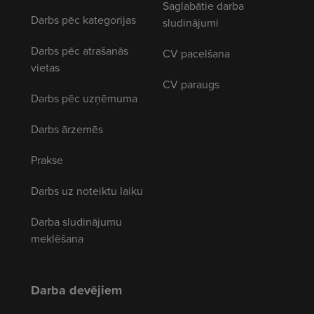
Saglabātie darba
Darbs pēc kategorijas
sludinājumi
Darbs pēc atrašanās
CV pacelšana
vietas
CV paraugs
Darbs pēc uzņēmuma
Darbs ārzemēs
Prakse
Darbs uz noteiktu laiku
Darba sludinājumu
meklēšana
Darba devējiem