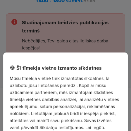
1400 - 1800
€/mēn.
Bruto
Sludinājumam beidzies publikācijas
termiņš
Nebēdājies, Tevi gaida citas lieliskas darba
iespējas!
🍪 Šī tīmekļa vietne izmanto sīkdatnes
Apskatīt sludinājumus
Mūsu tīmekļa vietnē tiek izmantotas sīkdatnes, lai
uzlabotu jūsu lietošanas pieredzi. Kopā ar mūsu
uzticamiem partneriem, mēs izmantojam sīkdatnes
tīmekļa vietnes darbības analīzei, lai analizētu vietnes
Tev uzticēsim
apmeklējumu, satura personalizācijai, reklamēšanas
nolūkiem. Lietotājam jebkurā brīdī ir iespēja piekrist,
savlaicīgi un kvalitatīvi transportēt gatavo
atteikties vai mainīt savu piekrišanu. Savas izvēles
produkciju;
varat pārvaldīt Sīkdatņu iestatījumos. Lai iegūtu