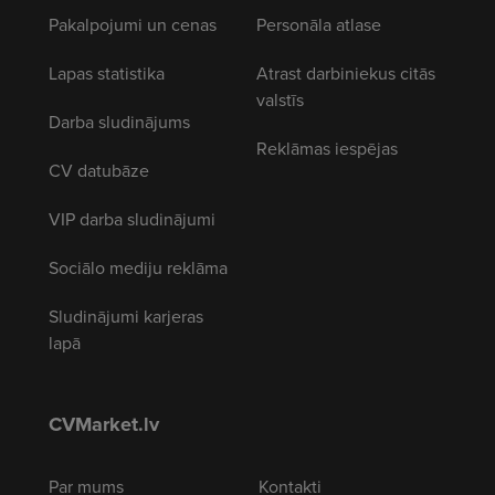
Pakalpojumi un cenas
Personāla atlase
Lapas statistika
Atrast darbiniekus citās
valstīs
Darba sludinājums
Reklāmas iespējas
CV datubāze
VIP darba sludinājumi
Sociālo mediju reklāma
Sludinājumi karjeras
lapā
CVMarket.lv
Par mums
Kontakti