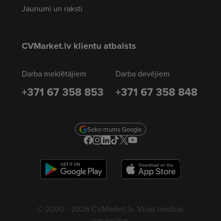
Jaunumi un raksti
CVMarket.lv klientu atbalsts
Darba meklētājiem
Darba devējiem
+371 67 358 853
+371 67 358 848
Seko mums Google
© 2000 - 2026 CVMarket.lv. Visas tiesības
aizsargātas.