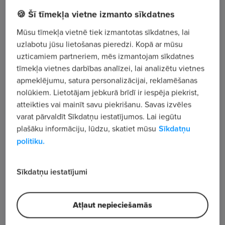
🍪 Šī tīmekļa vietne izmanto sīkdatnes
Krišjāņa Valdemāra iela 62, Rīga
Mūsu tīmekļa vietnē tiek izmantotas sīkdatnes, lai
uzlabotu jūsu lietošanas pieredzi. Kopā ar mūsu
Apskatīt visus sludinājumus
uzticamiem partneriem, mēs izmantojam sīkdatnes
tīmekļa vietnes darbības analīzei, lai analizētu vietnes
apmeklējumu, satura personalizācijai, reklamēšanas
Uzņēmuma apraksts
nolūkiem. Lietotājam jebkurā brīdī ir iespēja piekrist,
2 133
atteikties vai mainīt savu piekrišanu. Savas izvēles
varat pārvaldīt Sīkdatņu iestatījumos. Lai iegūtu
Skatījumu skaits
plašāku informāciju, lūdzu, skatiet mūsu
Sīkdatņu
politiku.
Sīkdatņu iestatījumi
Atļaut nepieciešamās