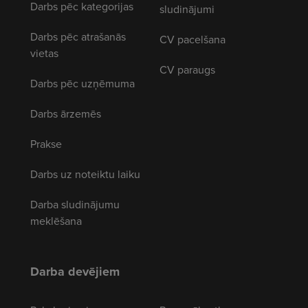
Darbs pēc kategorijas
sludinājumi
Darbs pēc atrašanās
CV pacelšana
vietas
CV paraugs
Darbs pēc uzņēmuma
Darbs ārzemēs
Prakse
Darbs uz noteiktu laiku
Darba sludinājumu
meklēšana
Darba devējiem