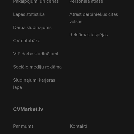
Pakalpojumi un cenas
Personāla atlase
Lapas statistika
Atrast darbiniekus citās
valstīs
Darba sludinājums
Reklāmas iespējas
CV datubāze
VIP darba sludinājumi
Sociālo mediju reklāma
Sludinājumi karjeras
lapā
CVMarket.lv
Par mums
Kontakti