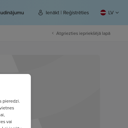
sludinājumu
Ienākt | Reģistrēties
LV
Atgriezties iepriekšējā lapā
s pieredzi.
vietnes
ai,
ies vai