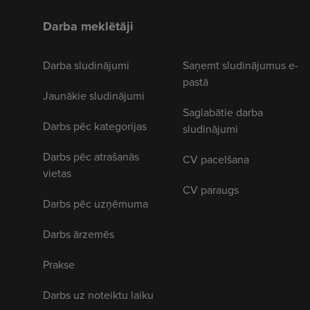
Darba meklētāji
Darba sludinājumi
Saņemt sludinājumus e-
pastā
Jaunākie sludinājumi
Saglabātie darba
Darbs pēc kategorijas
sludinājumi
Darbs pēc atrašanās
CV pacelšana
vietas
CV paraugs
Darbs pēc uzņēmuma
Darbs ārzemēs
Prakse
Darbs uz noteiktu laiku