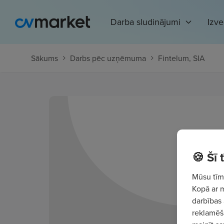
Darba sludinājumi
Izv
Sākums
Darbs pēc uzņēmuma
Fintelum, SIA
🍪 Šī
Mūsu tīme
Kopā ar 
darbības 
reklamēša