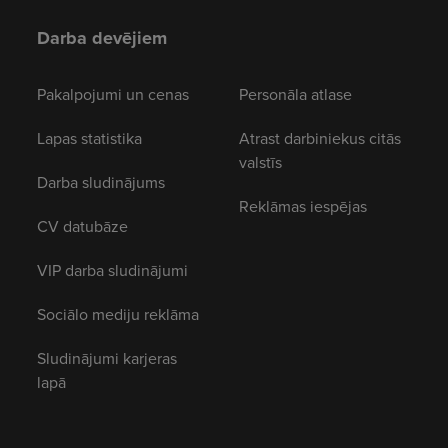
Darba devējiem
Pakalpojumi un cenas
Personāla atlase
Lapas statistika
Atrast darbiniekus citās
valstīs
Darba sludinājums
Reklāmas iespējas
CV datubāze
VIP darba sludinājumi
Sociālo mediju reklāma
Sludinājumi karjeras
lapā