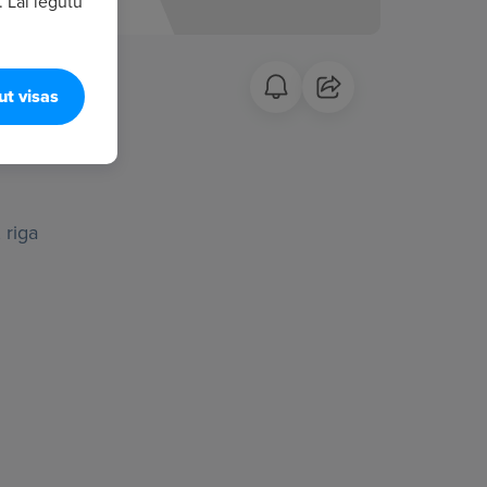
. Lai iegūtu
ut visas
 riga