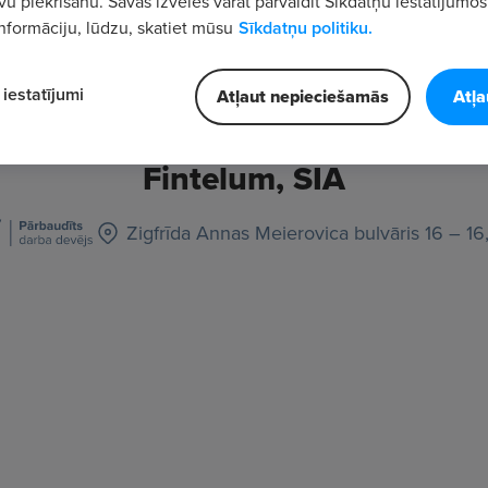
vu piekrišanu. Savas izvēles varat pārvaldīt Sīkdatņu iestatījumos
nformāciju, lūdzu, skatiet mūsu
Sīkdatņu politiku.
iestatījumi
Atļaut nepieciešamās
Atļa
Fintelum, SIA
Zigfrīda Annas Meierovica bulvāris 16 – 16,