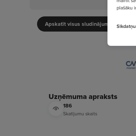
mainīt sa
plašāku i
Apskatīt visus sludinājumus
Sīkdatņu 
Uzņēmuma apraksts
186
Skatījumu skaits