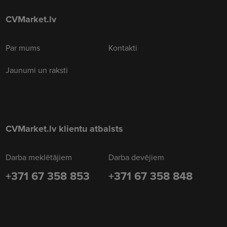
CVMarket.lv
Par mums
Kontakti
Jaunumi un raksti
CVMarket.lv klientu atbalsts
Darba meklētājiem
Darba devējiem
+371 67 358 853
+371 67 358 848