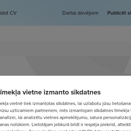
eidot CV
Darba devējiem
Publicēt 
 tīmekļa vietne izmanto sīkdatnes
kļa vietnē tiek izmantotas sīkdatnes, lai uzlabotu jūsu lietošana
mūsu uzticamiem partneriem, mēs izmantojam sīkdatnes tīmekļa 
analīzei, lai analizētu vietnes apmeklējumu, satura personalizācij
nas nolūkiem. Lietotājam jebkurā brīdī ir iespēja piekrist, atteikt