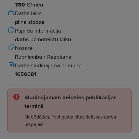
780
€/mēn.
Darba laiks
pilna slodze
Papildu informācija
darbs uz noteiktu laiku
Nozare
Rūpniecība / Ražošana
Darba sludinājuma numurs:
1650081
Sludinājumam beidzies publikācijas
termiņš
Nebēdājies, Tevi gaida citas lieliskas darba
iespējas!