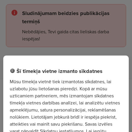
Sludinājumam beidzies publikācijas
termiņš
Nebēdājies, Tevi gaida citas lieliskas darba
iespējas!
Apskatīt sludinājumus
🍪 Šī tīmekļa vietne izmanto sīkdatnes
Mūsu tīmekļa vietnē tiek izmantotas sīkdatnes, lai
uzlabotu jūsu lietošanas pieredzi. Kopā ar mūsu
Tev uzticēsim
uzticamiem partneriem, mēs izmantojam sīkdatnes
tīmekļa vietnes darbības analīzei, lai analizētu vietnes
ķieģeļu vizuālu pārbaudi un šķirošanu;
apmeklējumu, satura personalizācijai, reklamēšanas
nolūkiem. Lietotājam jebkurā brīdī ir iespēja piekrist,
produkcijas kraušanu uz paletēm;
atteikties vai mainīt savu piekrišanu. Savas izvēles
darbu pie ražošanas līnijas;
varat pārvaldīt Sīkdatņu iestatījumos. Lai iegūtu