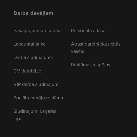
Darba devējiem
Pakalpojumi un cenas
Personāla atlase
Lapas statistika
Atrast darbiniekus citās
valstīs
Darba sludinājums
Reklāmas iespējas
CV datubāze
VIP darba sludinājumi
Sociālo mediju reklāma
Sludinājumi karjeras
lapā