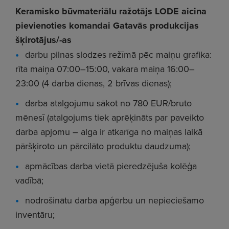
Keramisko būvmateriālu ražotājs LODE aicina
pievienoties komandai Gatavās produkcijas
šķirotājus/-as
darbu pilnas slodzes režīmā pēc maiņu grafika:
rīta maiņa 07:00–15:00, vakara maiņa 16:00–
23:00 (4 darba dienas, 2 brīvas dienas);
darba atalgojumu sākot no 780 EUR/bruto
mēnesī (atalgojums tiek aprēķināts par paveikto
darba apjomu – alga ir atkarīga no maiņas laikā
pāršķiroto un pārcilāto produktu daudzuma);
apmācības darba vietā pieredzējuša kolēģa
vadībā;
nodrošinātu darba apģērbu un nepieciešamo
inventāru;