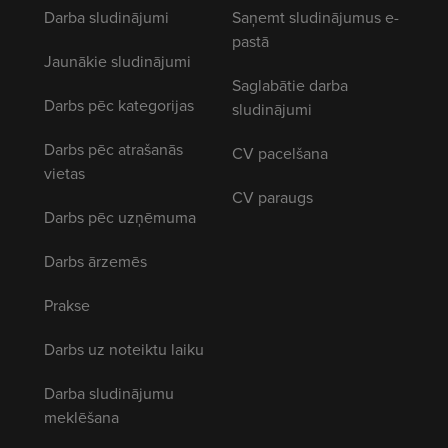
Darba sludinājumi
Saņemt sludinājumus e-
pastā
Jaunākie sludinājumi
Saglabātie darba
Darbs pēc kategorijas
sludinājumi
Darbs pēc atrašanās
CV pacelšana
vietas
CV paraugs
Darbs pēc uzņēmuma
Darbs ārzemēs
Prakse
Darbs uz noteiktu laiku
Darba sludinājumu
meklēšana