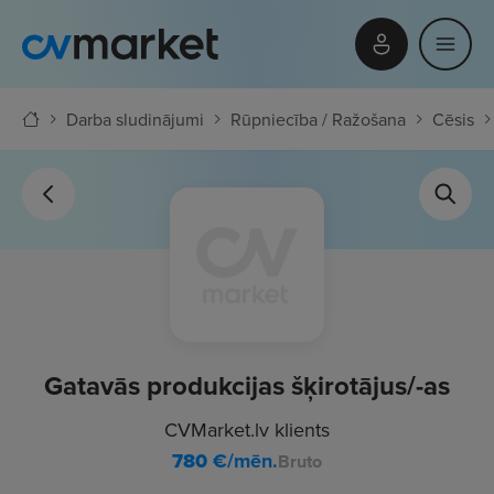
Darba sludinājumi
Rūpniecība / Ražošana
Cēsis
Gatavās produkcijas šķirotājus/-as
CVMarket.lv klients
780
€/mēn.
Bruto