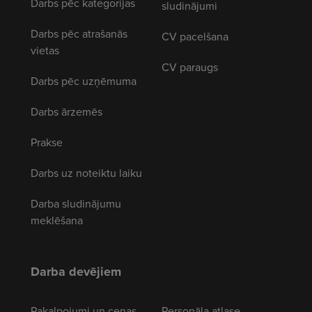
Darbs pēc kategorijas
sludinājumi
Darbs pēc atrašanās
CV pacelšana
vietas
CV paraugs
Darbs pēc uzņēmuma
Darbs ārzemēs
Prakse
Darbs uz noteiktu laiku
Darba sludinājumu
meklēšana
Darba devējiem
Pakalpojumi un cenas
Personāla atlase