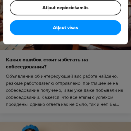
Atļaut nepieciešamās
Atļaut visas
Каких ошибок стоит избегать на
собеседовании?
Объявление об интересующей вас работе найдено,
резюме работодателю отправлено, приглашение на
собеседование получено, и вы уже даже побывали на
собеседовании. Кажется, что все этапы с успехом
пройдены, однако ответа как не было, так и нет. Вы
постоян...