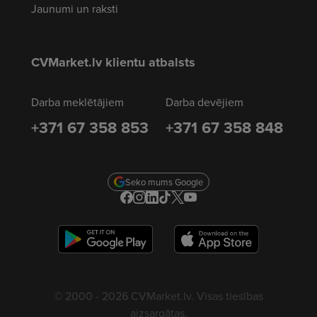
Jaunumi un raksti
CVMarket.lv klientu atbalsts
Darba meklētājiem
Darba devējiem
+371 67 358 853
+371 67 358 848
Seko mums Google
© 2000 - 2026 CVMarket.lv. Visas tiesības
aizsargātas.