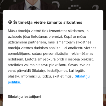
🍪 Šī tīmekļa vietne izmanto sīkdatnes
Mūsu tīmekļa vietnē tiek izmantotas sīkdatnes, lai
uzlabotu jūsu lietošanas pieredzi. Kopā ar mūsu
Познакомься со своим следующим местом
uzticamiem partneriem, mēs izmantojam sīkdatnes
работы — или 6 вопросов, которые стоит
tīmekļa vietnes darbības analīzei, lai analizētu vietnes
задать специалисту по отбору персонала
apmeklējumu, satura personalizācijai, reklamēšanas
Как правило, на собеседованиях кандидату задаются
nolūkiem. Lietotājam jebkurā brīdī ir iespēja piekrist,
различные вопросы, которые позволяют выяснить его
atteikties vai mainīt savu piekrišanu. Savas izvēles
навыки, опыт и личностные качества. Однако не стоит
varat pārvaldīt Sīkdatņu iestatījumos. Lai iegūtu
забывать, что в конце собеседования ты сможешь
plašāku informāciju, lūdzu, skatiet mūsu
Sīkdatņu
задать специалисту по отбору персонала и свои
politiku.
вопро...
Sīkdatņu iestatījumi