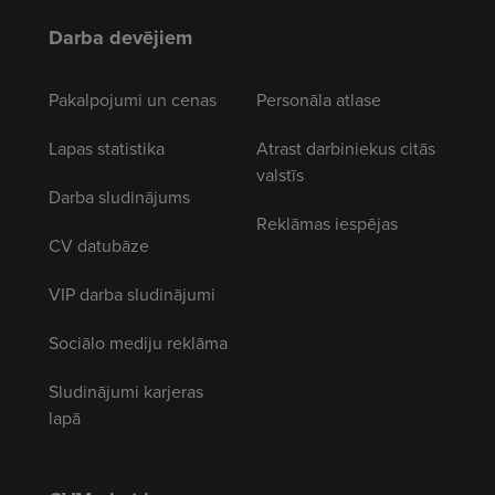
Darba devējiem
Pakalpojumi un cenas
Personāla atlase
Lapas statistika
Atrast darbiniekus citās
valstīs
Darba sludinājums
Reklāmas iespējas
CV datubāze
VIP darba sludinājumi
Sociālo mediju reklāma
Sludinājumi karjeras
lapā