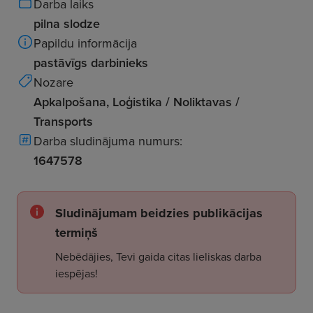
Darba laiks
pilna slodze
Papildu informācija
pastāvīgs darbinieks
Nozare
Apkalpošana, Loģistika / Noliktavas /
Transports
Darba sludinājuma numurs:
1647578
Sludinājumam beidzies publikācijas
termiņš
Nebēdājies, Tevi gaida citas lieliskas darba
iespējas!