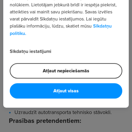
vadītāju / ekspeditoru Cēsīs
!
nolūkiem. Lietotājam jebkurā brīdī ir iespēja piekrist,
atteikties vai mainīt savu piekrišanu. Savas izvēles
Darba pienākumi:
varat pārvaldīt Sīkdatņu iestatījumos. Lai iegūtu
Veikt preču un ūdens lietošanas iekārtu piegādi
plašāku informāciju, lūdzu, skatiet mūsu
Sīkdatņu
klientiem Cēsīs un Vidzemes reģionā.
politiku.
Nodrošināt pavaddokumentiem atbilstošu
Sīkdatņu iestatījumi
preču iekraušanu noliktavā un izkraušanu pie
klienta.
Atļaut nepieciešamās
Nodrošināt esošo klientu apkalpošanu un
konsultēšanu.
Atļaut visas
Sagatavot atskaites par padarīto darbu,
noformēt ceļazīmes u.c. dokumentāciju.
Uzraudzīt autotransporta tehnisko stāvokli.
Prasības pretendentiem: