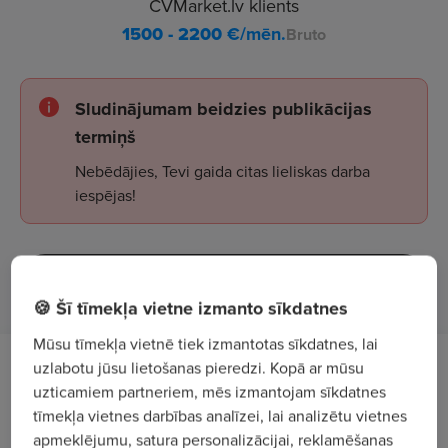
CVMarket.lv klients
1500 - 2200
€/mēn.
Bruto
Sludinājumam beidzies publikācijas
termiņš
Nebēdājies, Tevi gaida citas lieliskas darba
iespējas!
Apskatīt sludinājumus
🍪 Šī tīmekļa vietne izmanto sīkdatnes
Mūsu tīmekļa vietnē tiek izmantotas sīkdatnes, lai
uzlabotu jūsu lietošanas pieredzi. Kopā ar mūsu
Darba apraksts
uzticamiem partneriem, mēs izmantojam sīkdatnes
tīmekļa vietnes darbības analīzei, lai analizētu vietnes
Aicinām savā komandā
kravas automobiļa
apmeklējumu, satura personalizācijai, reklamēšanas