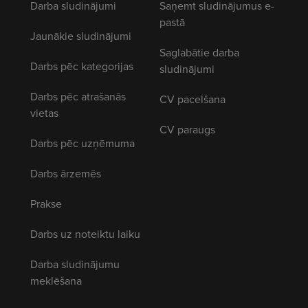
Darba sludinājumi
Saņemt sludinājumus e-
pastā
Jaunākie sludinājumi
Saglabātie darba
Darbs pēc kategorijas
sludinājumi
Darbs pēc atrašanās
CV pacelšana
vietas
CV paraugs
Darbs pēc uzņēmuma
Darbs ārzemēs
Prakse
Darbs uz noteiktu laiku
Darba sludinājumu
meklēšana