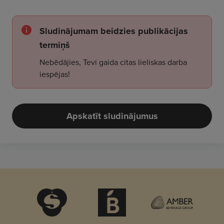
Sludinājumam beidzies publikācijas
termiņš
Nebēdājies, Tevi gaida citas lieliskas darba
iespējas!
Apskatīt sludinājumus