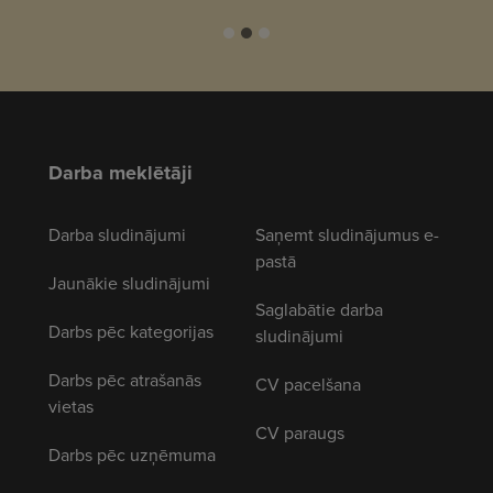
Darba meklētāji
Darba sludinājumi
Saņemt sludinājumus e-
pastā
Jaunākie sludinājumi
Saglabātie darba
Darbs pēc kategorijas
sludinājumi
Darbs pēc atrašanās
CV pacelšana
vietas
CV paraugs
Darbs pēc uzņēmuma