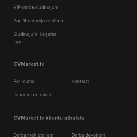
VIP darba sludinājumi
Sociālo mediju reklāma
Sludinājumi karjeras
lapā
CVMarket.lv
Par mums
Kontakti
Jaunumi un raksti
CVMarket.lv klientu atbalsts
Darba meklētājiem
Darba devējiem