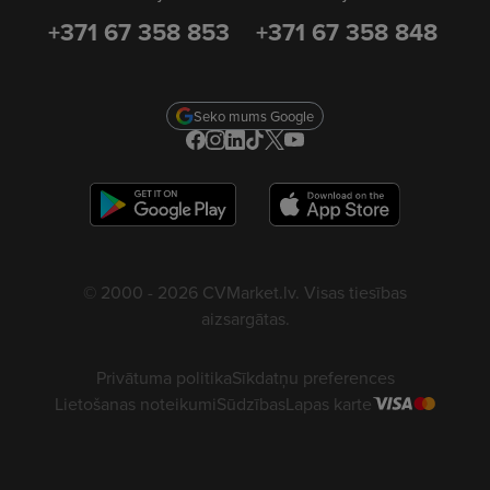
+371 67 358 853
+371 67 358 848
Seko mums Google
© 2000 - 2026 CVMarket.lv. Visas tiesības
aizsargātas.
Privātuma politika
Sīkdatņu preferences
Lietošanas noteikumi
Sūdzības
Lapas karte