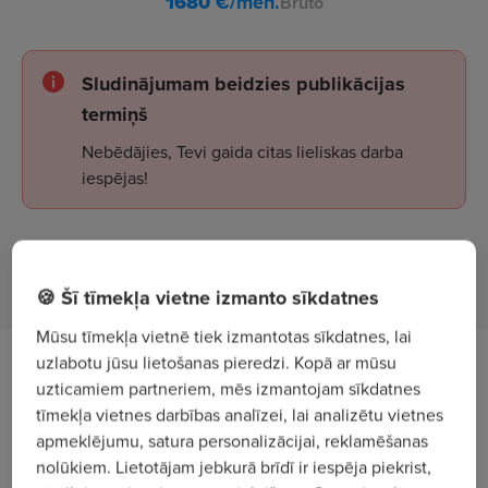
1680
€/mēn.
Bruto
Sludinājumam beidzies publikācijas
termiņš
Nebēdājies, Tevi gaida citas lieliskas darba
iespējas!
Apskatīt sludinājumus
🍪 Šī tīmekļa vietne izmanto sīkdatnes
Mūsu tīmekļa vietnē tiek izmantotas sīkdatnes, lai
uzlabotu jūsu lietošanas pieredzi. Kopā ar mūsu
Tev uzticēsim
uzticamiem partneriem, mēs izmantojam sīkdatnes
tīmekļa vietnes darbības analīzei, lai analizētu vietnes
veikt elektronisko sistēmu mezglu
apmeklējumu, satura personalizācijai, reklamēšanas
izgatavošanu, montāžu, regulēšanu un testēšanu;
nolūkiem. Lietotājam jebkurā brīdī ir iespēja piekrist,