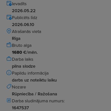
Ievadīts
2026.05.22
Publicēts līdz
2026.06.10
Atrašanās vieta
Rīga
Bruto alga
1680
€/mēn.
Darba laiks
pilna slodze
Papildu informācija
darbs uz noteiktu laiku
Nozare
Rūpniecība / Ražošana
Darba sludinājuma numurs:
1647537