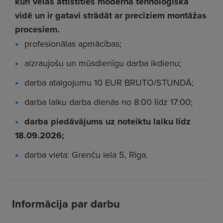
kuri vēlas attīstīties modernā tehnoloģiskā
vidē un ir gatavi strādāt ar precīziem montāžas
procesiem.
profesionālas apmācības;
aizraujošu un mūsdienīgu darba ikdienu;
darba atalgojumu 10 EUR BRUTO/STUNDĀ;
darba laiku darba dienās no 8:00 līdz 17:00;
darba piedāvājums uz noteiktu laiku līdz
18.09.2026;
darba vieta: Grenču iela 5, Rīga.
Informācija par darbu