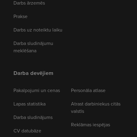
Darbs ārzemēs
Prakse
Darbs uz noteiktu laiku
Darba sludinājumu
meklēšana
Darba devējiem
Pakalpojumi un cenas
Personāla atlase
Lapas statistika
Atrast darbiniekus citās
valstīs
Darba sludinājums
Reklāmas iespējas
CV datubāze