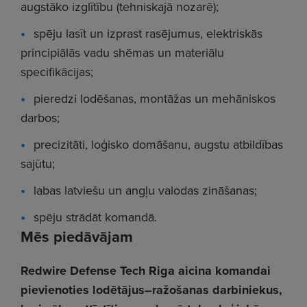
augstāko izglītību (tehniskajā nozarē);
spēju lasīt un izprast rasējumus, elektriskās
principiālās vadu shēmas un materiālu
specifikācijas;
pieredzi lodēšanas, montāžas un mehāniskos
darbos;
precizitāti, loģisko domāšanu, augstu atbildības
sajūtu;
labas latviešu un angļu valodas zināšanas;
spēju strādāt komandā.
Mēs piedāvājam
Redwire Defense Tech Riga aicina komandai
pievienoties lodētājus–ražošanas darbiniekus,