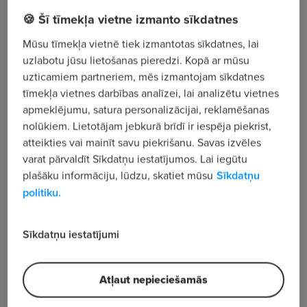
🍪 Šī tīmekļa vietne izmanto sīkdatnes
Firsa Sadovņikova iela 39 - 5A, Rīga
Mūsu tīmekļa vietnē tiek izmantotas sīkdatnes, lai
uzlabotu jūsu lietošanas pieredzi. Kopā ar mūsu
Apskatīt visus sludinājumus
uzticamiem partneriem, mēs izmantojam sīkdatnes
tīmekļa vietnes darbības analīzei, lai analizētu vietnes
apmeklējumu, satura personalizācijai, reklamēšanas
Uzņēmuma apraksts
nolūkiem. Lietotājam jebkurā brīdī ir iespēja piekrist,
506
atteikties vai mainīt savu piekrišanu. Savas izvēles
varat pārvaldīt Sīkdatņu iestatījumos. Lai iegūtu
Skatījumu skaits
plašāku informāciju, lūdzu, skatiet mūsu
Sīkdatņu
politiku.
Sīkdatņu iestatījumi
Atļaut nepieciešamās