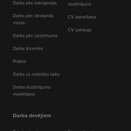
Darbs pēc kategorijas
sludinājumi
Darbs pēc atrašanās
CV pacelšana
vietas
CV paraugs
Darbs pēc uzņēmuma
Darbs ārzemēs
Prakse
Darbs uz noteiktu laiku
Darba sludinājumu
meklēšana
Darba devējiem