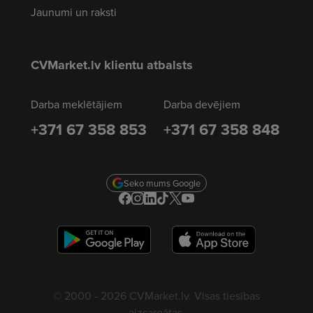
Jaunumi un raksti
CVMarket.lv klientu atbalsts
Darba meklētājiem
Darba devējiem
+371 67 358 853
+371 67 358 848
Seko mums Google
© 2000 - 2026 CVMarket.lv. Visas tiesības
aizsargātas.