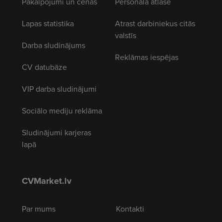
Pakalpojumi un cenas
Personāla atlase
Lapas statistika
Atrast darbiniekus citās
valstīs
Darba sludinājums
Reklāmas iespējas
CV datubāze
VIP darba sludinājumi
Sociālo mediju reklāma
Sludinājumi karjeras
lapā
CVMarket.lv
Par mums
Kontakti