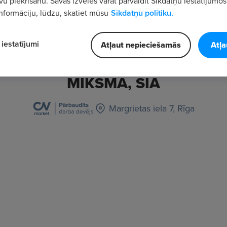
vu piekrišanu. Savas izvēles varat pārvaldīt Sīkdatņu iestatījumos
nformāciju, lūdzu, skatiet mūsu
Sīkdatņu politiku.
iestatījumi
Atļaut nepieciešamās
Atļa
MIKSMA, SIA
Margrietas iela 7, Rīga