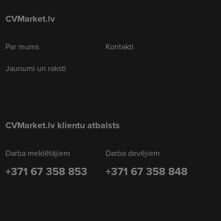
CVMarket.lv
Par mums
Kontakti
Jaunumi un raksti
CVMarket.lv klientu atbalsts
Darba meklētājiem
Darba devējiem
+371 67 358 853
+371 67 358 848