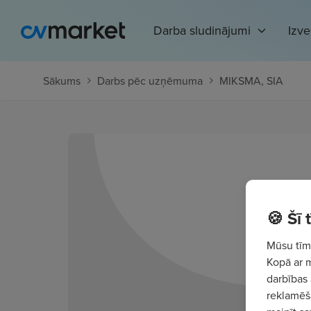
Darba sludinājumi
Izv
Sākums
Darbs pēc uzņēmuma
MIKSMA, SIA
🍪 Šī
Mūsu tīme
Kopā ar 
darbības 
reklamēša