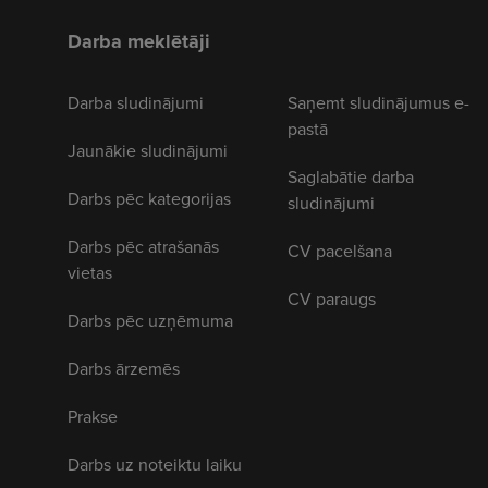
Darba meklētāji
Darba sludinājumi
Saņemt sludinājumus e-
pastā
Jaunākie sludinājumi
Saglabātie darba
Darbs pēc kategorijas
sludinājumi
Darbs pēc atrašanās
CV pacelšana
vietas
CV paraugs
Darbs pēc uzņēmuma
Darbs ārzemēs
Prakse
Darbs uz noteiktu laiku