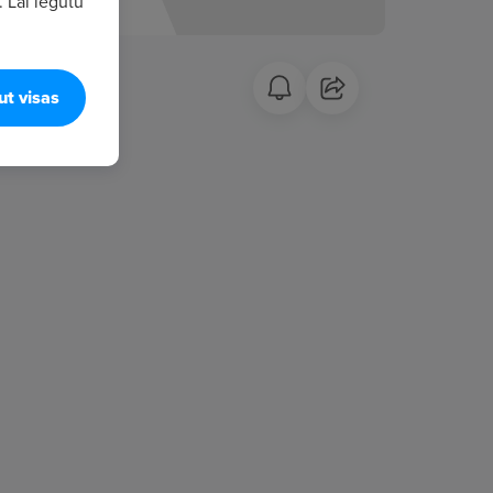
. Lai iegūtu
ut visas