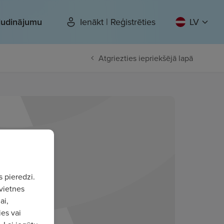
sludinājumu
Ienākt | Reģistrēties
LV
Atgriezties iepriekšējā lapā
s pieredzi.
vietnes
ai,
ies vai