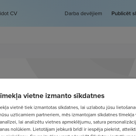
eidot CV
Darba devējiem
Publicēt 
 tīmekļa vietne izmanto sīkdatnes
kļa vietnē tiek izmantotas sīkdatnes, lai uzlabotu jūsu lietošana
mūsu uzticamiem partneriem, mēs izmantojam sīkdatnes tīmekļa 
analīzei, lai analizētu vietnes apmeklējumu, satura personalizācij
nas nolūkiem. Lietotājam jebkurā brīdī ir iespēja piekrist, atteikt