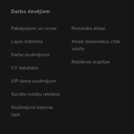
Darba devējiem
Pakalpojumi un cenas
Personāla atlase
Lapas statistika
Atrast darbiniekus citās
valstīs
Darba sludinājums
Reklāmas iespējas
CV datubāze
VIP darba sludinājumi
Sociālo mediju reklāma
Sludinājumi karjeras
lapā