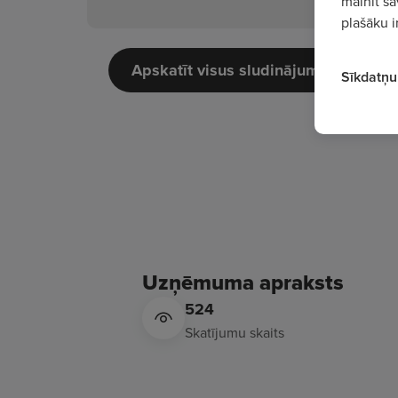
mainīt sa
plašāku i
Apskatīt visus sludinājumus
Sīkdatņu 
Uzņēmuma apraksts
524
Skatījumu skaits