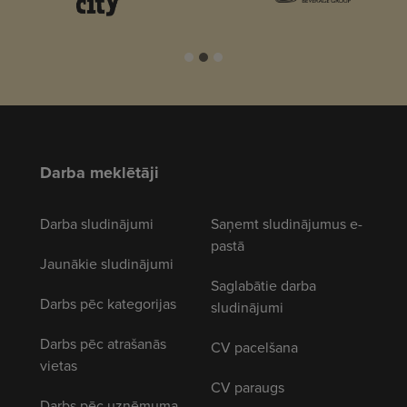
Darba meklētāji
Darba sludinājumi
Saņemt sludinājumus e-
pastā
Jaunākie sludinājumi
Saglabātie darba
Darbs pēc kategorijas
sludinājumi
Darbs pēc atrašanās
CV pacelšana
vietas
CV paraugs
Darbs pēc uzņēmuma