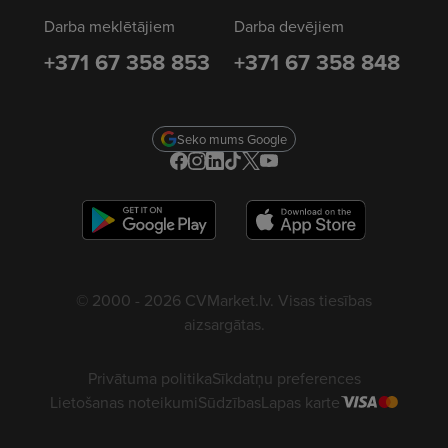
Darba meklētājiem
Darba devējiem
+371 67 358 853
+371 67 358 848
Seko mums Google
© 2000 - 2026 CVMarket.lv. Visas tiesības
aizsargātas.
Privātuma politika
Sīkdatņu preferences
Lietošanas noteikumi
Sūdzības
Lapas karte