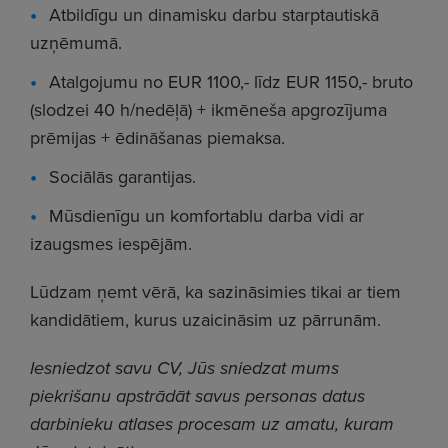
Atbildīgu un dinamisku darbu starptautiskā
uzņēmumā.
Atalgojumu no EUR 1100,- līdz EUR 1150,- bruto
(slodzei 40 h/nedēļā) + ikmēneša apgrozījuma
prēmijas + ēdināšanas piemaksa.
Sociālās garantijas.
Mūsdienīgu un komfortablu darba vidi ar
izaugsmes iespējām.
Lūdzam ņemt vērā, ka sazināsimies tikai ar tiem
kandidātiem, kurus uzaicināsim uz pārrunām.
Iesniedzot savu CV, Jūs sniedzat mums
piekrišanu apstrādāt savus personas datus
darbinieku atlases procesam uz amatu, kuram