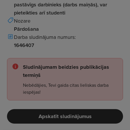
pastāvīgs darbinieks (darbs maiņās), var
pieteikties arī studenti
Nozare
Pārdošana
Darba sludinājuma numurs:
1646407
Sludinājumam beidzies publikācijas
termiņš
Nebēdājies, Tevi gaida citas lieliskas darba
iespējas!
Apskatīt sludinājumus