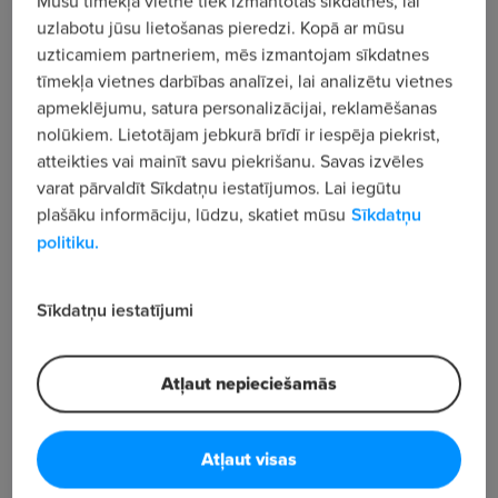
vairāk nekā 25 000 darbinieki – "NEW YORKER"
uzlabotu jūsu lietošanas pieredzi. Kopā ar mūsu
uzticamiem partneriem, mēs izmantojam sīkdatnes
apvieno ģimenes uzņēmuma vienkāršo hierarhiju
tīmekļa vietnes darbības analīzei, lai analizētu vietnes
ar liela koncerna starptautiskumu, tādējādi radot
apmeklējumu, satura personalizācijai, reklamēšanas
unikālu darba vidi. Vienkāršu un godīgu.
nolūkiem. Lietotājam jebkurā brīdī ir iespēja piekrist,
atteikties vai mainīt savu piekrišanu. Savas izvēles
ESI "NEW YORKER".
varat pārvaldīt Sīkdatņu iestatījumos. Lai iegūtu
plašāku informāciju, lūdzu, skatiet mūsu
Sīkdatņu
Esi tāds, kāds esi! Katrs cilvēks ir atšķirīgs, un tieši
politiku.
tas ir labi. Mēs lepojamies ar mūsu darbinieku
daudzveidību, jo katrs no viņiem ir devis savu
Sīkdatņu iestatījumi
ieguldījumu, lai "NEW YORKER" būtu tur, kur mēs
esam šodien. Jo tieši viņi ir tie, kas mūs padara tik
veiksmīgus.
Atļaut nepieciešamās
KĀPĒC "NEW YORKER"?
Atļaut visas
Mums ir panākumi! "NEW YORKER" ir ļoti