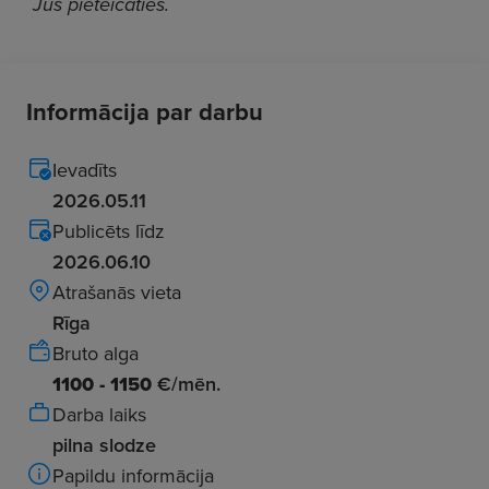
Jūs pieteicāties.
Informācija par darbu
Ievadīts
2026.05.11
Publicēts līdz
2026.06.10
Atrašanās vieta
Rīga
Bruto alga
1100 - 1150
€/mēn.
Darba laiks
pilna slodze
Papildu informācija