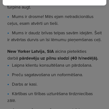
veiksmīgs ģimenes uzņēmums, kas nepārtraukti
turpina augt.
Mums ir drosme! Mēs ejam netradicionālus
ceļus, esam atvērti un tieši.
Mums ir daudz brīvas telpas savām idejām. Šeit
ir atvērtas durvis un īsi lēmumu pieņemšanas ceļi.
New Yorker Latvija, SIA
aicina pieteikties
darbā
pārdevēju uz pilnu slodzi (40 h/nedēļā).
Laipna klientu konsultēšana un pārdošana.
Preču sagatavošana un noformēšana.
Darbs ar kasi.
Kārtības un tīrības uzturēšana tirdzniecības
zālē.