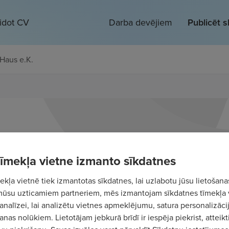
eidot CV
Darba devējiem
Publicēt 
Haus e.K.
 tīmekļa vietne izmanto sīkdatnes
kļa vietnē tiek izmantotas sīkdatnes, lai uzlabotu jūsu lietošana
mūsu uzticamiem partneriem, mēs izmantojam sīkdatnes tīmekļa 
analīzei, lai analizētu vietnes apmeklējumu, satura personalizācij
nas nolūkiem. Lietotājam jebkurā brīdī ir iespēja piekrist, atteikt