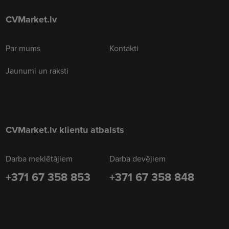
CVMarket.lv
Par mums
Kontakti
Jaunumi un raksti
CVMarket.lv klientu atbalsts
Darba meklētājiem
Darba devējiem
+371 67 358 853
+371 67 358 848