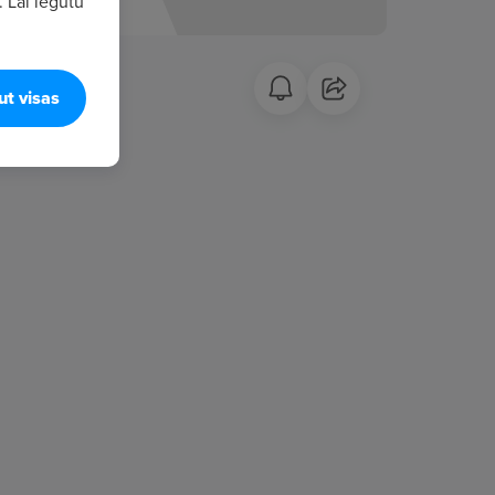
. Lai iegūtu
ut visas