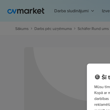
Darba sludinājumi
Izv
Sākums
Darbs pēc uzņēmuma
Schäfer Rund ums 
🍪 Šī
Mūsu tīme
Kopā ar 
darbības 
reklamēša