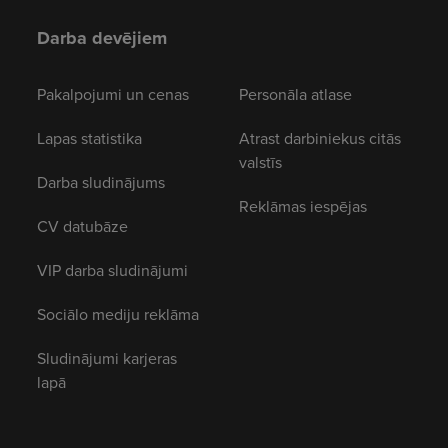
Darba devējiem
Pakalpojumi un cenas
Personāla atlase
Lapas statistika
Atrast darbiniekus citās
valstīs
Darba sludinājums
Reklāmas iespējas
CV datubāze
VIP darba sludinājumi
Sociālo mediju reklāma
Sludinājumi karjeras
lapā