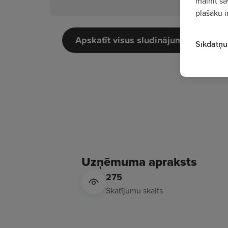
mainīt sa
plašāku i
Apskatīt visus sludinājumus
Sīkdatņu 
Uzņēmuma apraksts
275
Skatījumu skaits