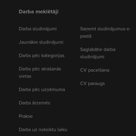
Darba meklētāji
Darba sludinājumi
Saņemt sludinājumus e-
pastā
Jaunākie sludinājumi
Saglabātie darba
Darbs pēc kategorijas
sludinājumi
Darbs pēc atrašanās
CV pacelšana
vietas
CV paraugs
Darbs pēc uzņēmuma
Darbs ārzemēs
Prakse
Darbs uz noteiktu laiku