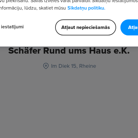
vu piekrišanu. Savas izvēles varat pārvaldīt Sīkdatņu iestatījumos
nformāciju, lūdzu, skatiet mūsu
Sīkdatņu politiku.
iestatījumi
Atļaut nepieciešamās
Atļa
Schäfer Rund ums Haus e.K.
Im Diek 15, Rheine