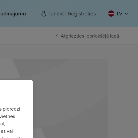
sludinājumu
Ienākt | Reģistrēties
LV
Atgriezties iepriekšējā lapā
s pieredzi.
vietnes
ai,
ies vai