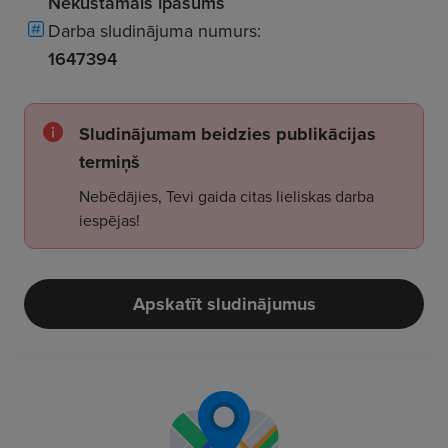
Nekustamais īpašums
Darba sludinājuma numurs:
1647394
Sludinājumam beidzies publikācijas
termiņš
Nebēdājies, Tevi gaida citas lieliskas darba
iespējas!
Apskatīt sludinājumus