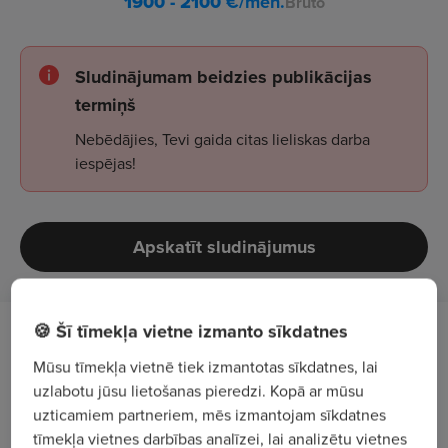
1900 - 2100
€/mēn.
Bruto
Sludinājumam beidzies publikācijas
termiņš
Nebēdājies, Tevi gaida citas lieliskas darba
iespējas!
Apskatīt sludinājumus
🍪 Šī tīmekļa vietne izmanto sīkdatnes
Darba apraksts
Mūsu tīmekļa vietnē tiek izmantotas sīkdatnes, lai
uzlabotu jūsu lietošanas pieredzi. Kopā ar mūsu
Darba apjomam palielinoties, aicinām
uzticamiem partneriem, mēs izmantojam sīkdatnes
pievienoties mūsu komandai
tehnisko sekretāru
tīmekļa vietnes darbības analīzei, lai analizētu vietnes