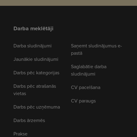
Darba meklētāji
Darba sludinājumi
Saņemt sludinājumus e-
pastā
Jaunākie sludinājumi
Saglabātie darba
Darbs pēc kategorijas
sludinājumi
Darbs pēc atrašanās
CV pacelšana
vietas
CV paraugs
Darbs pēc uzņēmuma
Darbs ārzemēs
Prakse