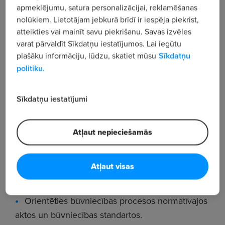
būvniecības jomā
.
apmeklējumu, satura personalizācijai, reklamēšanas
nolūkiem. Lietotājam jebkurā brīdī ir iespēja piekrist,
Amata pienākumi:
atteikties vai mainīt savu piekrišanu. Savas izvēles
Tehniskās dokumentācijas (tāmes, deklarācijas,
varat pārvaldīt Sīkdatņu iestatījumos. Lai iegūtu
akti, izpilddokumentācija u.c.) sastādīšana;
plašāku informāciju, lūdzu, skatiet mūsu
Sīkdatņu
politiku.
projektu lietvedības dokumentēšana un aprites
nodrošināšana;
Sīkdatņu iestatījumi
darbs BIS sistēmā.
Amata prasības:
Atļaut nepieciešamās
Atbilstoša tehniskā izglītība.
Atļaut visas
Obligāta pieredze darbā ar būvniecības
projektu tehnisko dokumentāciju.
Orientēties būvniecības procesos normatīvajos
aktos un būvniecības standartos.