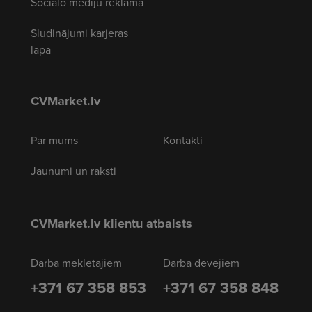
Sociālo mediju reklāma
Sludinājumi karjeras
lapā
CVMarket.lv
Par mums
Kontakti
Jaunumi un raksti
CVMarket.lv klientu atbalsts
Darba meklētājiem
Darba devējiem
+371 67 358 853
+371 67 358 848