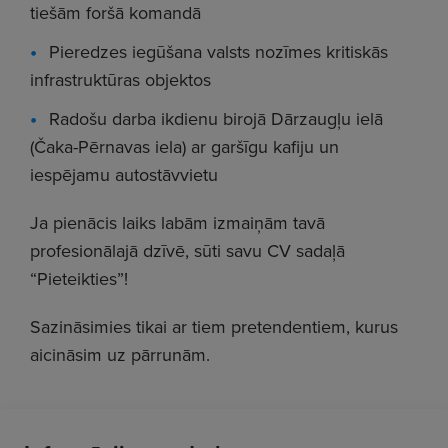
tiešām foršā komandā
Pieredzes iegūšana valsts nozīmes kritiskās
infrastruktūras objektos
Radošu darba ikdienu birojā Dārzaugļu ielā
(Čaka-Pērnavas iela) ar garšīgu kafiju un
iespējamu autostāvvietu
Ja pienācis laiks labām izmaiņām tavā
profesionālajā dzīvē,
sūti savu
CV
sadaļā
“Pieteikties”!
Sazināsimies tikai ar tiem pretendentiem, kurus
aicināsim uz pārrunām.