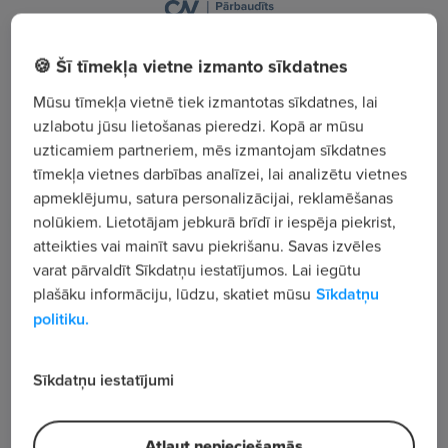
Grenču iela 1A, Rīga
🍪 Šī tīmekļa vietne izmanto sīkdatnes
Apskatīt visus sludinājumus
Mūsu tīmekļa vietnē tiek izmantotas sīkdatnes, lai
uzlabotu jūsu lietošanas pieredzi. Kopā ar mūsu
uzticamiem partneriem, mēs izmantojam sīkdatnes
Uzņēmuma apraksts
tīmekļa vietnes darbības analīzei, lai analizētu vietnes
apmeklējumu, satura personalizācijai, reklamēšanas
87 076
nolūkiem. Lietotājam jebkurā brīdī ir iespēja piekrist,
Skatījumu skaits
atteikties vai mainīt savu piekrišanu. Savas izvēles
"ALANDEKO" ir viens no pieredzes bagātākajiem
varat pārvaldīt Sīkdatņu iestatījumos. Lai iegūtu
uzņēmumiem Latvijas tirgū, kas interjera
plašāku informāciju, lūdzu, skatiet mūsu
Sīkdatņu
noformēšanas jomā darbojas jau kopš 1991.gada.
politiku.
Zem sava zīmola esam apvienojuši gan žalūziju,
aizkaru un mēbeļu ražotni, gan interjera lietu
Sīkdatņu iestatījumi
mazumtirdzniecības tīklu Latvijā un Lietuvā.
Atļaut nepieciešamās