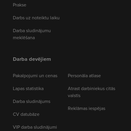
Prakse
Darbs uz noteiktu laiku
Darba sludinājumu
meklēšana
Darba devējiem
Pakalpojumi un cenas
Personāla atlase
Lapas statistika
Atrast darbiniekus citās
valstīs
Darba sludinājums
Reklāmas iespējas
CV datubāze
VIP darba sludinājumi