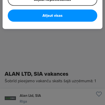
Atļaut visas
ALAN LTD, SIA vakances
Šobrīd pieejamo vakanču skaits šajā uzņēmumā: 1
Alan Ltd, SIA
Rīga