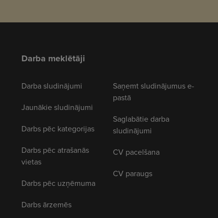
Darba meklētāji
Darba sludinājumi
Saņemt sludinājumus e-
pastā
Jaunākie sludinājumi
Saglabātie darba
Darbs pēc kategorijas
sludinājumi
Darbs pēc atrašanās
CV pacelšana
vietas
CV paraugs
Darbs pēc uzņēmuma
Darbs ārzemēs