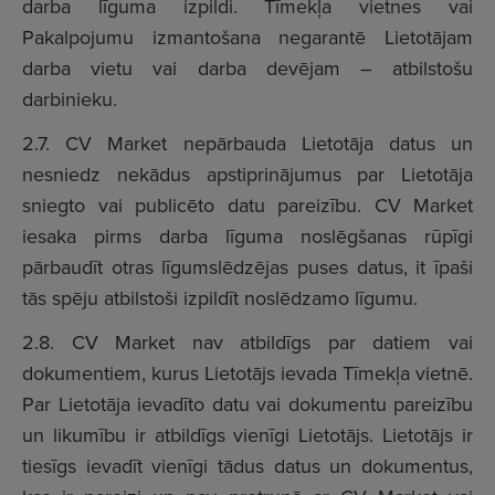
darba līguma izpildi. Tīmekļa vietnes vai
Pakalpojumu izmantošana negarantē Lietotājam
darba vietu vai darba devējam – atbilstošu
darbinieku.
2.7. CV Market nepārbauda Lietotāja datus un
nesniedz nekādus apstiprinājumus par Lietotāja
sniegto vai publicēto datu pareizību. CV Market
iesaka pirms darba līguma noslēgšanas rūpīgi
pārbaudīt otras līgumslēdzējas puses datus, it īpaši
tās spēju atbilstoši izpildīt noslēdzamo līgumu.
2.8. CV Market nav atbildīgs par datiem vai
dokumentiem, kurus Lietotājs ievada Tīmekļa vietnē.
Par Lietotāja ievadīto datu vai dokumentu pareizību
un likumību ir atbildīgs vienīgi Lietotājs. Lietotājs ir
tiesīgs ievadīt vienīgi tādus datus un dokumentus,