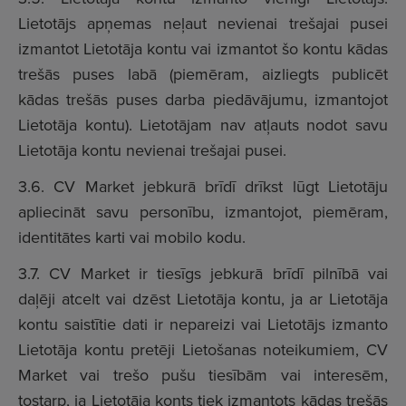
Lietotājs apņemas neļaut nevienai trešajai pusei
izmantot Lietotāja kontu vai izmantot šo kontu kādas
trešās puses labā (piemēram, aizliegts publicēt
kādas trešās puses darba piedāvājumu, izmantojot
Lietotāja kontu). Lietotājam nav atļauts nodot savu
Lietotāja kontu nevienai trešajai pusei.
3.6. CV Market jebkurā brīdī drīkst lūgt Lietotāju
apliecināt savu personību, izmantojot, piemēram,
identitātes karti vai mobilo kodu.
3.7. CV Market ir tiesīgs jebkurā brīdī pilnībā vai
daļēji atcelt vai dzēst Lietotāja kontu, ja ar Lietotāja
kontu saistītie dati ir nepareizi vai Lietotājs izmanto
Lietotāja kontu pretēji Lietošanas noteikumiem, CV
Market vai trešo pušu tiesībām vai interesēm,
tostarp, ja Lietotāja konts tiek izmantots kādas trešās