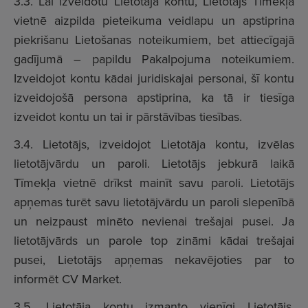
3.3. Lai izveidotu Lietotāja kontu, Lietotājs Tīmekļa
vietnē aizpilda pieteikuma veidlapu un apstiprina
piekrišanu Lietošanas noteikumiem, bet attiecīgajā
gadījumā – papildu Pakalpojuma noteikumiem.
Izveidojot kontu kādai juridiskajai personai, šī kontu
izveidojošā persona apstiprina, ka tā ir tiesīga
izveidot kontu un tai ir pārstāvības tiesības.
3.4. Lietotājs, izveidojot Lietotāja kontu, izvēlas
lietotājvārdu un paroli. Lietotājs jebkurā laikā
Tīmekļa vietnē drīkst mainīt savu paroli. Lietotājs
apņemas turēt savu lietotājvārdu un paroli slepenībā
un neizpaust minēto nevienai trešajai pusei. Ja
lietotājvārds un parole top zināmi kādai trešajai
pusei, Lietotājs apņemas nekavējoties par to
informēt CV Market.
3.5. Lietotāja kontu izmanto vienīgi Lietotājs.