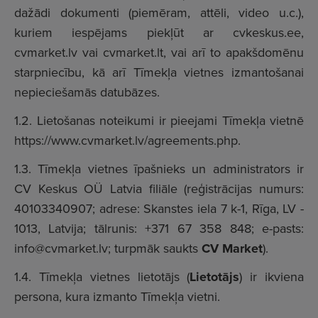
dažādi dokumenti (piemēram, attēli, video u.c.),
kuriem iespējams piekļūt ar cvkeskus.ee,
cvmarket.lv vai cvmarket.lt, vai arī to apakšdomēnu
starpniecību, kā arī Tīmekļa vietnes izmantošanai
nepieciešamās datubāzes.
1.2. Lietošanas noteikumi ir pieejami Tīmekļa vietnē
https://www.cvmarket.lv/agreements.php.
1.3. Tīmekļa vietnes īpašnieks un administrators ir
CV Keskus OÜ Latvia filiāle (reģistrācijas numurs:
40103340907; adrese: Skanstes iela 7 k-1, Rīga, LV -
1013, Latvija; tālrunis: +371 67 358 848; e-pasts:
info@cvmarket.lv; turpmāk saukts
CV Market
).
1.4. Tīmekļa vietnes lietotājs (
Lietotājs
) ir ikviena
persona, kura izmanto Tīmekļa vietni.