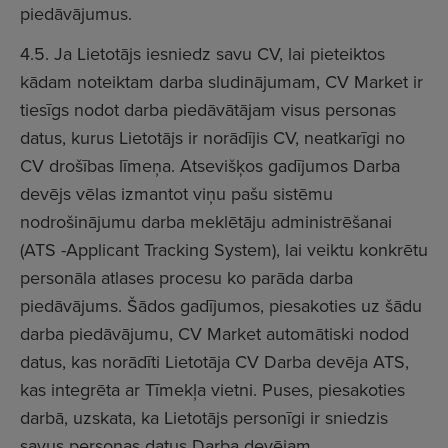
piedāvājumus.
4.5. Ja Lietotājs iesniedz savu CV, lai pieteiktos
kādam noteiktam darba sludinājumam, CV Market ir
tiesīgs nodot darba piedāvātājam visus personas
datus, kurus Lietotājs ir norādījis CV, neatkarīgi no
CV drošības līmeņa. Atsevišķos gadījumos Darba
devējs vēlas izmantot viņu pašu sistēmu
nodrošinājumu darba meklētāju administrēšanai
(ATS -Applicant Tracking System), lai veiktu konkrētu
personāla atlases procesu ko parāda darba
piedāvājums. Šādos gadījumos, piesakoties uz šādu
darba piedāvājumu, CV Market automātiski nodod
datus, kas norādīti Lietotāja CV Darba devēja ATS,
kas integrēta ar Tīmekļa vietni. Puses, piesakoties
darbā, uzskata, ka Lietotājs personīgi ir sniedzis
savus personas datus Darba devējam.