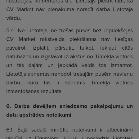
ilustrācijas, komentārus u.c. Lietotājs piekrīt tam, ka
CV Market nav pienākuma norādīt darbā Lietotāja
vārdu.
5.4. Ne Lietotājs, ne trešās puses bez iepriekšējas
CV Market rakstveida piekrišanas nav tiesīgas
pavairot, izplatīt, pārsūtīt, tulkot, iekļaut citās
datubāzēs un izgatavot izrakstus no Tīmekļa vietnes
un tās daļām un jebkādā veidā tos izmantot.
Lietotājs apņemas nenodot trešajām pusēm nevienu
darbu, kuru tas ir saņēmis Tīmekļa vietnes
izmantošanas rezultātā.
6. Darba devējiem sniedzamo pakalpojumu un
datu apstrādes noteikumi
6.1. Šajā sadaļā minētie noteikumi ir attiecināmi
vienīgi uz Līgumiem, kurus ir noslēdzis Lietotājs