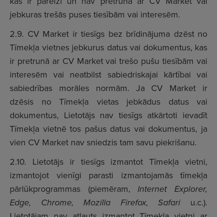
kas ir pareizi un nav pretrunā ar CV Market vai
jebkuras trešās puses tiesībām vai interesēm.
2.9. CV Market ir tiesīgs bez brīdinājuma dzēst no
Tīmekļa vietnes jebkurus datus vai dokumentus, kas
ir pretrunā ar CV Market vai trešo pušu tiesībām vai
interesēm vai neatbilst sabiedriskajai kārtībai vai
sabiedrības morāles normām. Ja CV Market ir
dzēsis no Tīmekļa vietas jebkādus datus vai
dokumentus, Lietotājs nav tiesīgs atkārtoti ievadīt
Tīmekļa vietnē tos pašus datus vai dokumentus, ja
vien CV Market nav sniedzis tam savu piekrišanu.
2.10. Lietotājs ir tiesīgs izmantot Tīmekļa vietni,
izmantojot vienīgi parasti izmantojamās tīmekļa
pārlūkprogrammas (piemēram,
Internet Explorer,
Edge, Chrome, Mozilla Firefox, Safari
u.c.).
Lietotājam nav atļauts izmantot Tīmekļa vietni ar