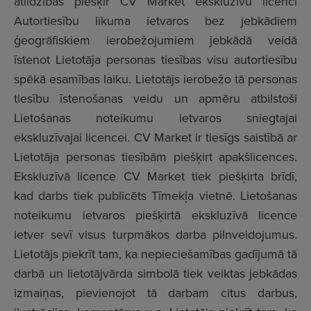
atlīdzības piešķir CV Market ekskluzīvu licenci
Autortiesību likuma ietvaros bez jebkādiem
ģeogrāfiskiem ierobežojumiem jebkādā veidā
īstenot Lietotāja personas tiesības visu autortiesību
spēkā esamības laiku. Lietotājs ierobežo tā personas
tiesību īstenošanas veidu un apmēru atbilstoši
Lietošanas noteikumu ietvaros sniegtajai
ekskluzīvajai licencei. CV Market ir tiesīgs saistībā ar
Lietotāja personas tiesībām piešķirt apakšlicences.
Ekskluzīvā licence CV Market tiek piešķirta brīdī,
kad darbs tiek publicēts Tīmekļa vietnē. Lietošanas
noteikumu ietvaros piešķirtā ekskluzīvā licence
ietver sevī visus turpmākos darba pilnveidojumus.
Lietotājs piekrīt tam, ka nepieciešamības gadījumā tā
darbā un lietotājvārda simbolā tiek veiktas jebkādas
izmaiņas, pievienojot tā darbam citus darbus,