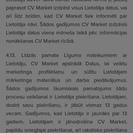
paprasot CV Market izdzēst visus Lietotāja datus, vai
arī līdz brīdim, kad CV Market tiek informēti par
Lietotāja nāvi. Šādos gadījumos CV Market izdzēsīs
Lietotāja datus viena mēneša laikā pēc informācijas
nonākšanas CV Market rīcībā.
4.13. Līdzās pamata Līguma noteikumiem ar
Lietotāju, CV Market apstrādā Datus, lai veiktu
marketinga profilēšanu un sūtītu Lietotājam
mārketinga materiālus un darba piedāvājumus.
Šādos gadījumos likumiskais pamatojums šādu
procesu veikšanai ir Lietotāja piekrišana. Lietotājam,
dodot savu piekrišanu, ir jābūt vismaz 13 gadus
vecam. Gadījumos, kad Lietotājs ir jaunāks par 13
gadiem, Lietotājam ir jānodrošina CV Market,
papildu sniegtajai piekrišanai, arī rakstiska piekrišana