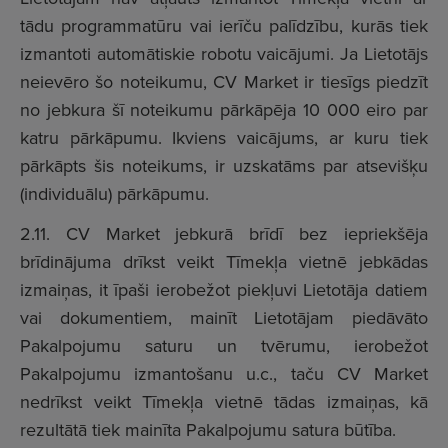
tādu programmatūru vai ierīču palīdzību, kurās tiek
izmantoti automātiskie robotu vaicājumi. Ja Lietotājs
neievēro šo noteikumu, CV Market ir tiesīgs piedzīt
no jebkura šī noteikumu pārkāpēja 10 000 eiro par
katru pārkāpumu. Ikviens vaicājums, ar kuru tiek
pārkāpts šis noteikums, ir uzskatāms par atsevišķu
(individuālu) pārkāpumu.
2.11. CV Market jebkurā brīdī bez iepriekšēja
brīdinājuma drīkst veikt Tīmekļa vietnē jebkādas
izmaiņas, it īpaši ierobežot piekļuvi Lietotāja datiem
vai dokumentiem, mainīt Lietotājam piedāvāto
Pakalpojumu saturu un tvērumu, ierobežot
Pakalpojumu izmantošanu u.c., taču CV Market
nedrīkst veikt Tīmekļa vietnē tādas izmaiņas, kā
rezultātā tiek mainīta Pakalpojumu satura būtība.