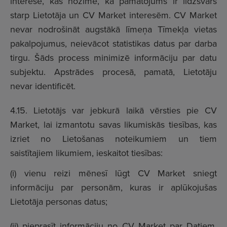
interese, kas nozīmē, ka pamatojums ir līdzsvars
starp Lietotāja un CV Market interesēm. CV Market
nevar nodrošināt augstākā līmeņa Tīmekļa vietas
pakalpojumus, neievācot statistikas datus par darba
tirgu. Šāds process minimizē informāciju par datu
subjektu. Apstrādes procesā, pamatā, Lietotāju
nevar identificēt.
4.15. Lietotājs var jebkurā laikā vērsties pie CV
Market, lai izmantotu savas likumiskās tiesības, kas
izriet no Lietošanas noteikumiem un tiem
saistītajiem likumiem, ieskaitot tiesības:
(i) vienu reizi mēnesī lūgt CV Market sniegt
informāciju par personām, kuras ir aplūkojušas
Lietotāja personas datus;
(ii) pieprasīt informāciju no CV Market par Datiem,