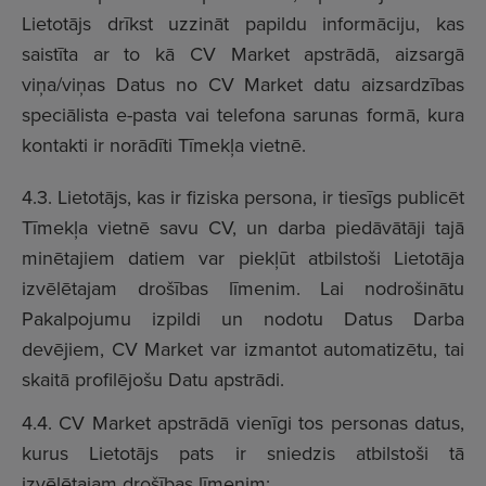
Lietotājs drīkst uzzināt papildu informāciju, kas
saistīta ar to kā CV Market apstrādā, aizsargā
viņa/viņas Datus no CV Market datu aizsardzības
speciālista e-pasta vai telefona sarunas formā, kura
kontakti ir norādīti Tīmekļa vietnē.
4
.3. Lietotājs, kas ir fiziska persona, ir tiesīgs publicēt
Tīmekļa vietnē savu CV, un darba piedāvātāji tajā
minētajiem datiem var piekļūt atbilstoši Lietotāja
izvēlētajam drošības līmenim. Lai nodrošinātu
Pakalpojumu izpildi un nodotu Datus Darba
devējiem, CV Market var izmantot automatizētu, tai
skaitā profilējošu Datu apstrādi.
4.4. CV Market apstrādā vienīgi tos personas datus,
kurus Lietotājs pats ir sniedzis atbilstoši tā
izvēlētajam drošības līmenim: