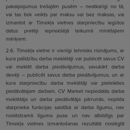
pakalpojumus trešajām pusēm – neatkarīgi no tā,
vai tas tiek veikts par maksu vai bez maksas, vai
izmantot ar Tīmekļa vietnes starpniecību iegūtos
datus pretēji iepriekšējā teikumā minētajiem
mērķiem.
2.6. Tīmekļa vietne ir vienīgi tehnisks risinājums, ar
kura palīdzību darba meklētāji var publicēt savus CV
vai meklēt darba piedāvājumus, savukārt darba
devēji – publicēt savus darba piedāvājumus, un ar
kura starpniecību darba meklētāji var pieteikties
piedāvātajam darbam. CV Market nepiedalās darba
meklētāja un darba piedāvātāja pārrunās, nepilda
starpnieka funkcijas saistībā ar darba līgumu, nav
noslēdzamā līguma puse un nav atbildīgs par
Tīmekļa vietnes izmantošanas rezultātā noslēgtā