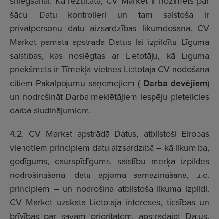
sniegšanai. Kā rezultātā, CV Market ir nozīmēts par
šādu Datu kontrolieri un tam saistoša ir
privātpersonu datu aizsardzības likumdošana. CV
Market pamatā apstrādā Datus lai izpildītu Līguma
saistības, kas noslēgtas ar Lietotāju, kā Līguma
priekšmets ir Tīmekļa vietnes Lietotāja CV nodošana
citiem Pakalpojumu saņēmējiem (
Darba devējiem
)
un nodrošināt Darba meklētājiem iespēju pieteikties
darba sludinājumiem.
4.2. CV Market apstrādā Datus, atbilstoši Eiropas
vienotiem principiem datu aizsardzībā – kā likumība,
godīgums, caurspīdīgums, saistību mērķa izpildes
nodrošināšana, datu apjoma samazināšana, u.c.
principiem – un nodrošina atbilstoša likuma izpildi.
CV Market uzskata Lietotāja intereses, tiesības un
brīvības par savām prioritātēm, apstrādājot Datus.