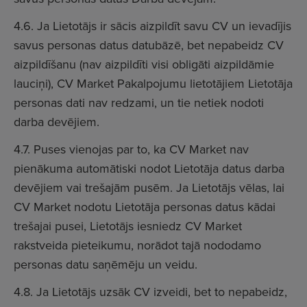
4.6. Ja Lietotājs ir sācis aizpildīt savu CV un ievadījis
savus personas datus datubāzē, bet nepabeidz CV
aizpildīšanu (nav aizpildīti visi obligāti aizpildāmie
lauciņi), CV Market Pakalpojumu lietotājiem Lietotāja
personas dati nav redzami, un tie netiek nodoti
darba devējiem.
4.7. Puses vienojas par to, ka CV Market nav
pienākuma automātiski nodot Lietotāja datus darba
devējiem vai trešajām pusēm. Ja Lietotājs vēlas, lai
CV Market nodotu Lietotāja personas datus kādai
trešajai pusei, Lietotājs iesniedz CV Market
rakstveida pieteikumu, norādot tajā nododamo
personas datu saņēmēju un veidu.
4.8. Ja Lietotājs uzsāk CV izveidi, bet to nepabeidz,