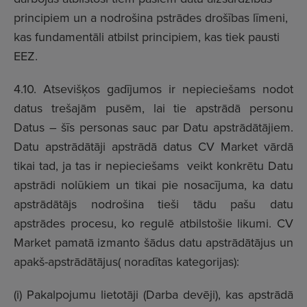
principiem un a nodrošina pstrādes drošības līmeni,
kas fundamentāli atbilst principiem, kas tiek pausti
EEZ.
4.10. Atsevišķos gadījumos ir nepieciešams nodot
datus trešajām pusēm, lai tie apstrādā personu
Datus – šīs personas sauc par Datu apstrādātājiem.
Datu apstrādātāji apstrādā datus CV Market vārdā
tikai tad, ja tas ir nepieciešams veikt konkrētu Datu
apstrādi nolūkiem un tikai pie nosacījuma, ka datu
apstrādātājs nodrošina tieši tādu pašu datu
apstrādes procesu, ko regulē atbilstošie likumi. CV
Market pamatā izmanto šādus datu apstrādātājus un
apakš-apstrādātājus( noradītas kategorijas):
(i) Pakalpojumu lietotāji (Darba devēji), kas apstrādā