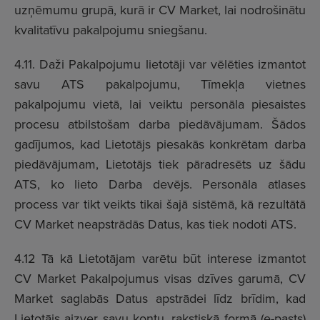
uzņēmumu grupā, kurā ir CV Market, lai nodrošinātu
kvalitatīvu pakalpojumu sniegšanu.
4.11. Daži Pakalpojumu lietotāji var vēlēties izmantot
savu ATS pakalpojumu, Tīmekļa vietnes
pakalpojumu vietā, lai veiktu personāla piesaistes
procesu atbilstošam darba piedāvājumam. Šādos
gadījumos, kad Lietotājs piesakās konkrētam darba
piedāvājumam, Lietotājs tiek pāradresēts uz šādu
ATS, ko lieto Darba devējs. Personāla atlases
process var tikt veikts tikai šajā sistēmā, kā rezultātā
CV Market neapstrādās Datus, kas tiek nodoti ATS.
4.12 Tā kā Lietotājam varētu būt interese izmantot
CV Market Pakalpojumus visas dzīves garumā, CV
Market saglabās Datus apstrādei līdz brīdim, kad
Lietotājs aizver savu kontu, rakstiskā formā (e-pasts)