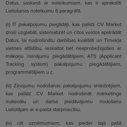
Datus, saskaņā ar noteikumiem, kas ir aprakstīti
Lietošanas noteikumu 6.paragrāfā.
(ii) IT pakalpojumu piegādāji, kas palīdz CV Market
droši uzglabāt, sistematizēt un citos veidos apstrādāt
Datus, lai nodrošinātu darbības kvalitāti un Tīmekļa
vietnes attīstību, ieskaitot bet neaprobežojoties ar
mākoņu risinājumu piegādātājiem, ATS (Applicant
Tracking system) pakalpojumu piegādātājiem,
programmētājiem u.c.
(iii) Ziņojumu nodošanas pakalpojumu sniedzējiem,
kas palīdz CV Market nodrošināt mārketinga
materiālu un darba piedāvājumu nodošanu
Lietotājam ar e-pasta starpniecību.
(iv) citi uzņēmumiem, kas pieder tajā pašā