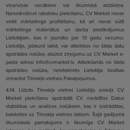
viņa/viņas vecākiem vai likumiskā aizbildņa.
Nenodrošinot rakstisku piekrišanu, CV Market nevar
veikt mārketinga profilēšanu, kā arī nevar sūtīt
mārketinga materiālus un darba piedāvājumus
Lietotājam, kas ir jaunāks par 13 gadu vecumu.
Lietotājs, jebkurā laikā, var atteikties no šāda datu
apstrādes nolūka, atsūtot ziņojumu uz CV Market e-
pasta adresi
info@cvmarket.lv
. Atteikšanās no šāda
apstrādes nolūka, neietekmēs Lietotāja tiesības
izmantot Tīmekļa vietnes Pakalpojumus.
4.14. Līdzās Tīmekļa vietnei Lietotājs sniedz CV
Market piekrišanu apstrādāt CV norādītos Datus
statistikas un analīzes nolūkiem, kas ir izstrādātas,
balstoties uz Tīmekļa vietnes datiem. Šajā gadījumā
likumiskais pamatojums ir likumīga CV Market