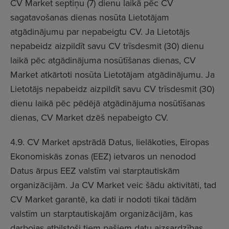
CV Market septiņu (7) dienu laikā pēc CV
sagatavošanas dienas nosūta Lietotājam
atgādinājumu par nepabeigtu CV. Ja Lietotājs
nepabeidz aizpildīt savu CV trīsdesmit (30) dienu
laikā pēc atgādinājuma nosūtīšanas dienas, CV
Market atkārtoti nosūta Lietotājam atgādinājumu. Ja
Lietotājs nepabeidz aizpildīt savu CV trīsdesmit (30)
dienu laikā pēc pēdējā atgādinājuma nosūtīšanas
dienas, CV Market dzēš nepabeigto CV.
4.9. CV Market apstrādā Datus, lielākoties, Eiropas
Ekonomiskās zonas (EEZ) ietvaros un nenodod
Datus ārpus EEZ valstīm vai starptautiskām
organizācijām. Ja CV Market veic šādu aktivitāti, tad
CV Market garantē, ka dati ir nodoti tikai tādām
valstīm un starptautiskajām organizācijām, kas
darbojas atbilstoši tiem pašiem datu aizsardzības