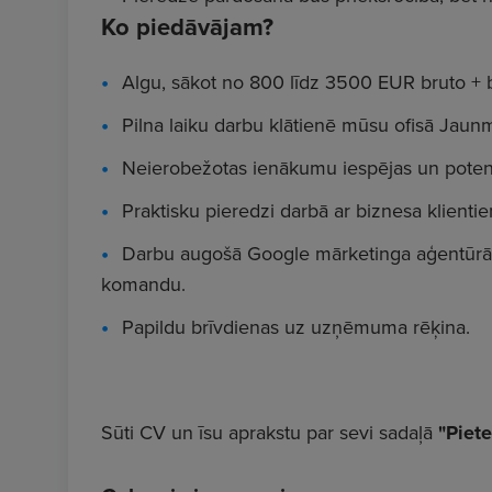
Ko piedāvājam?
Algu, sākot no 800 līdz 3500 EUR bruto + b
Pilna laiku darbu klātienē mūsu ofisā Jaunm
Neierobežotas ienākumu iespējas un potenci
Praktisku pieredzi darbā ar biznesa klienti
Darbu augošā Google mārketinga aģentūrā 
komandu.
Papildu brīvdienas uz uzņēmuma rēķina.
Sūti CV un īsu aprakstu par sevi sadaļā
"Piete