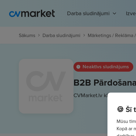
Darba sludinājumi
Izv
Sākums
Darba sludinājumi
Mārketings / Reklāma /
Neaktīvs sludinājums
B2B Pārdošanas
CVMarket.lv klients
800 - 
🍪 Šī
Mūsu tīme
Kopā ar 
darbības 