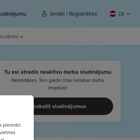
sludinājumu
Ienākt | Reģistrēties
LV
ciālists/-e
Tu esi atradis neaktīvu darba sludinājumu
Nebēdājies, Tevi gaida citas lieliskas darba
iespējas!
Apskatīt sludinājumus
s pieredzi.
vietnes
ai,