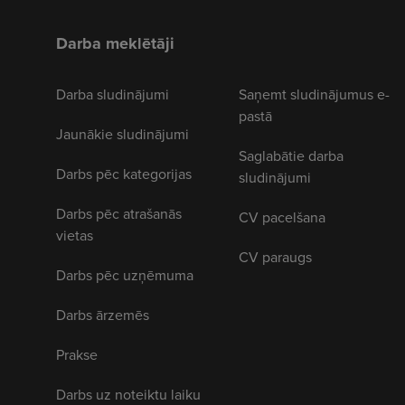
Darba meklētāji
Darba sludinājumi
Saņemt sludinājumus e-
pastā
Jaunākie sludinājumi
Saglabātie darba
Darbs pēc kategorijas
sludinājumi
Darbs pēc atrašanās
CV pacelšana
vietas
CV paraugs
Darbs pēc uzņēmuma
Darbs ārzemēs
Prakse
Darbs uz noteiktu laiku