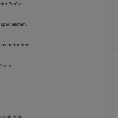
pieņēmējus.
 speciālistam.
bas partneriem.
ēkiem.
.
av obligāta.