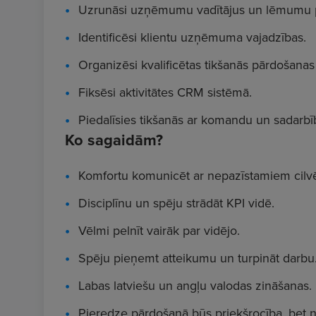
Uzrunāsi uzņēmumu vadītājus un lēmumu 
Identificēsi klientu uzņēmuma vajadzības.
Organizēsi kvalificētas tikšanās pārdošanas
Fiksēsi aktivitātes CRM sistēmā.
Piedalīsies tikšanās ar komandu un sadarbī
Ko sagaidām?
Komfortu komunicēt ar nepazīstamiem cilv
Disciplīnu un spēju strādāt KPI vidē.
Vēlmi pelnīt vairāk par vidējo.
Spēju pieņemt atteikumu un turpināt darbu
Labas latviešu un angļu valodas zināšanas.
Pieredze pārdošanā būs priekšrocība, bet n