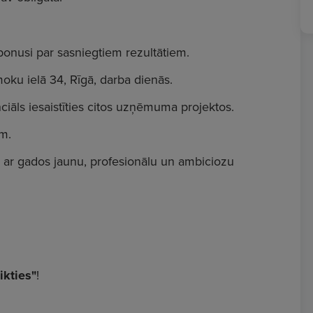
onusi par sasniegtiem rezultātiem.
oku ielā 34, Rīgā, darba dienās.
āls iesaistīties citos uzņēmuma projektos.
em.
ar gados jaunu, profesionālu un ambiciozu
ikties"
!