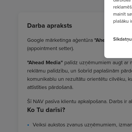
reklamēša
mainīt sa
plašāku i
Darba apraksts
Sīkdatņu 
Google mārketinga aģentūra
"Ahead Media"
(appointment setter).
"Ahead Media"
palīdz uzņēmumiem augt ar mā
reklāmu palīdzību, un šobrīd paplašinām pār
komunikablu un rezultātu orientētu cilvēku, 
attīstīties pārdošanā.
Šī NAV pasīva klientu apkalpošana. Darbs ir akt
Ko Tu darīsi?
Veiksi aukstos zvanus uzņēmumiem, izman