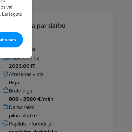
ies vai
. Lai iegūtu
Informācija par darbu
ut visas
Ievadīts
2026.05.18
Publicēts līdz
2026.06.17
Atrašanās vieta
Rīga
Bruto alga
800 - 3500
€/mēn.
Darba laiks
pilna slodze
Papildu informācija
pastāvīgs darbinieks