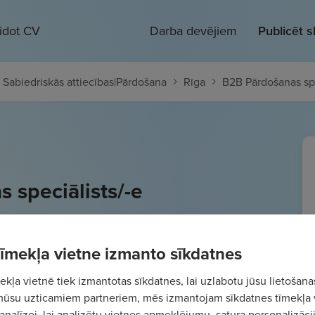
eidot CV
Darba devējiem
Publicēt 
 Sabiedriskās attiecības
|
Pārdošana
Rīga
B2B Pārdošanas spe
 speciālists/-e
3500
€/mēn.
Bruto
 tīmekļa vietne izmanto sīkdatnes
kļa vietnē tiek izmantotas sīkdatnes, lai uzlabotu jūsu lietošana
mūsu uzticamiem partneriem, mēs izmantojam sīkdatnes tīmekļa 
analīzei, lai analizētu vietnes apmeklējumu, satura personalizācij