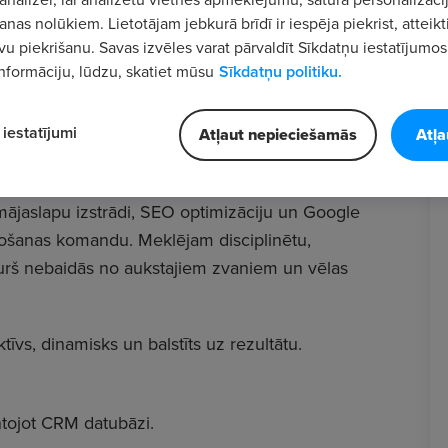
nas nolūkiem. Lietotājam jebkurā brīdī ir iespēja piekrist, atteikt
vu piekrišanu. Savas izvēles varat pārvaldīt Sīkdatņu iestatījumos
nformāciju, lūdzu, skatiet mūsu
Sīkdatņu politiku.
iestatījumi
meklē
B2B Pārdošanas Speciālistu/-i
Atļaut nepieciešamās
Atļa
jaslapu izstrādi, SEO optimizāciju un Google
došanas komandu. Meklējam disciplinētu,
kurš nebaidās no aukstajiem zvaniem un vēlas
īvs, dinamisks un balstīts uz rezultātu.
tojot CRM datubāzi.