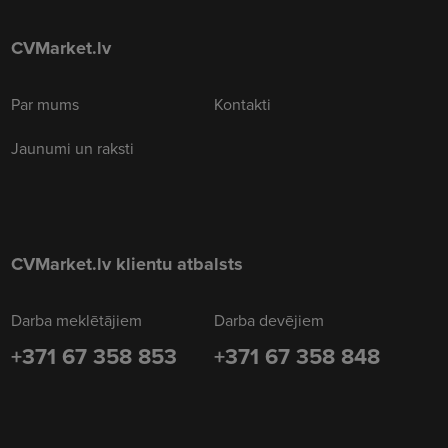
CVMarket.lv
Par mums
Kontakti
Jaunumi un raksti
CVMarket.lv klientu atbalsts
Darba meklētājiem
Darba devējiem
+371 67 358 853
+371 67 358 848