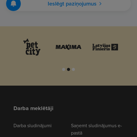
Ieslēgt paziņojumus
Darba meklētāji
Darba sludinājumi
Saņemt sludinājumus e-
pastā