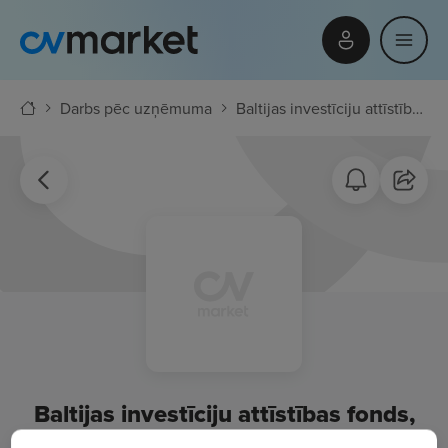
Darbs pēc uzņēmuma
Baltijas investīciju attīstības fonds, AS
Baltijas investīciju attīstības fonds,