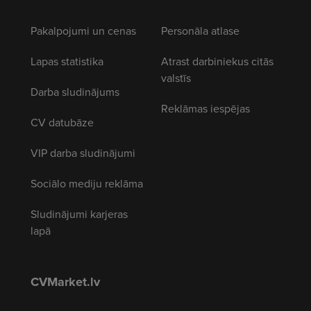
Pakalpojumi un cenas
Personāla atlase
Lapas statistika
Atrast darbiniekus citās
valstīs
Darba sludinājums
Reklāmas iespējas
CV datubāze
VIP darba sludinājumi
Sociālo mediju reklāma
Sludinājumi karjeras
lapā
CVMarket.lv