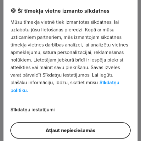
AS
🍪 Šī tīmekļa vietne izmanto sīkdatnes
Bukultu iela 11, Rīga
Mūsu tīmekļa vietnē tiek izmantotas sīkdatnes, lai
uzlabotu jūsu lietošanas pieredzi. Kopā ar mūsu
Apskatīt visus sludinājumus
uzticamiem partneriem, mēs izmantojam sīkdatnes
tīmekļa vietnes darbības analīzei, lai analizētu vietnes
apmeklējumu, satura personalizācijai, reklamēšanas
Uzņēmuma apraksts
nolūkiem. Lietotājam jebkurā brīdī ir iespēja piekrist,
atteikties vai mainīt savu piekrišanu. Savas izvēles
466
varat pārvaldīt Sīkdatņu iestatījumos. Lai iegūtu
Skatījumu skaits
plašāku informāciju, lūdzu, skatiet mūsu
Sīkdatņu
politiku.
Sīkdatņu iestatījumi
Atļaut nepieciešamās