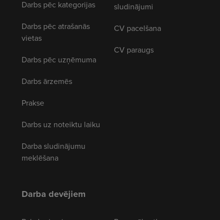
Darbs pēc kategorijas
sludinājumi
Darbs pēc atrašanās
CV pacelšana
vietas
CV paraugs
Darbs pēc uzņēmuma
Darbs ārzemēs
Prakse
Darbs uz noteiktu laiku
Darba sludinājumu
meklēšana
Darba devējiem