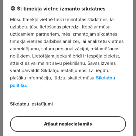
🍪 Šī tīmekļa vietne izmanto sīkdatnes
Mārupes nov., , Mārupes pag., "Kalniņi"
Mūsu tīmekļa vietnē tiek izmantotas sīkdatnes, lai
uzlabotu jūsu lietošanas pieredzi. Kopā ar mūsu
Apskatīt visus sludinājumus
uzticamiem partneriem, mēs izmantojam sīkdatnes
tīmekļa vietnes darbības analīzei, lai analizētu vietnes
apmeklējumu, satura personalizācijai, reklamēšanas
Uzņēmuma apraksts
nolūkiem. Lietotājam jebkurā brīdī ir iespēja piekrist,
163
atteikties vai mainīt savu piekrišanu. Savas izvēles
varat pārvaldīt Sīkdatņu iestatījumos. Lai iegūtu
Skatījumu skaits
plašāku informāciju, lūdzu, skatiet mūsu
Sīkdatņu
politiku.
Sīkdatņu iestatījumi
Atļaut nepieciešamās