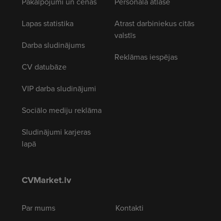
Pakalpojumi un cenas
Personāla atlase
Lapas statistika
Atrast darbiniekus citās
valstīs
Darba sludinājums
Reklāmas iespējas
CV datubāze
VIP darba sludinājumi
Sociālo mediju reklāma
Sludinājumi karjeras
lapā
CVMarket.lv
Par mums
Kontakti