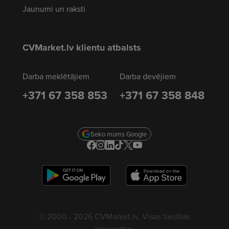
Jaunumi un raksti
CVMarket.lv klientu atbalsts
Darba meklētājiem
Darba devējiem
+371 67 358 853
+371 67 358 848
Seko mums Google
© 2000 - 2026 CVMarket.lv. Visas tiesības
aizsargātas.