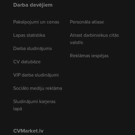
Darba devējiem
Pakalpojumi un cenas
Personāla atlase
Lapas statistika
Atrast darbiniekus citās
valstīs
Darba sludinājums
Reklāmas iespējas
CV datubāze
VIP darba sludinājumi
Sociālo mediju reklāma
Sludinājumi karjeras
lapā
CVMarket.lv