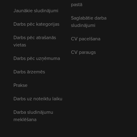
pastā
Jaunākie sludinājumi
Saglabātie darba
Darbs pēc kategorijas
sludinājumi
Darbs pēc atrašanās
CV pacelšana
vietas
CV paraugs
Darbs pēc uzņēmuma
Darbs ārzemēs
Prakse
Darbs uz noteiktu laiku
Darba sludinājumu
meklēšana