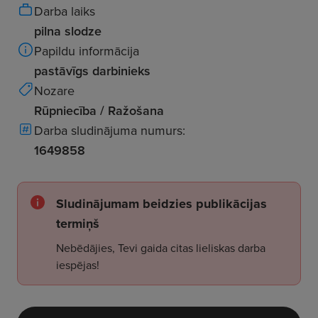
Darba laiks
pilna slodze
Papildu informācija
pastāvīgs darbinieks
Nozare
Rūpniecība / Ražošana
Darba sludinājuma numurs:
1649858
Sludinājumam beidzies publikācijas
termiņš
Nebēdājies, Tevi gaida citas lieliskas darba
iespējas!