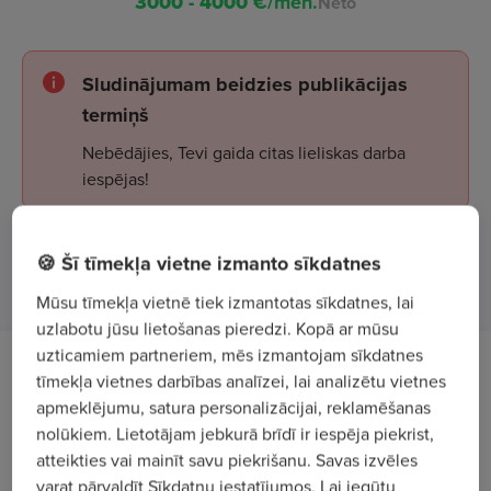
3000 - 4000
€/mēn.
Neto
Sludinājumam beidzies publikācijas
termiņš
Nebēdājies, Tevi gaida citas lieliskas darba
iespējas!
🍪 Šī tīmekļa vietne izmanto sīkdatnes
Apskatīt sludinājumus
Mūsu tīmekļa vietnē tiek izmantotas sīkdatnes, lai
uzlabotu jūsu lietošanas pieredzi. Kopā ar mūsu
uzticamiem partneriem, mēs izmantojam sīkdatnes
Darba apraksts
tīmekļa vietnes darbības analīzei, lai analizētu vietnes
apmeklējumu, satura personalizācijai, reklamēšanas
"EstEmploy OÜ"
ir starptautisks darbaspēka
nolūkiem. Lietotājam jebkurā brīdī ir iespēja piekrist,
atteikties vai mainīt savu piekrišanu. Savas izvēles
nodrošināšanas uzņēmums ar veiksmīgu darba
varat pārvaldīt Sīkdatņu iestatījumos. Lai iegūtu