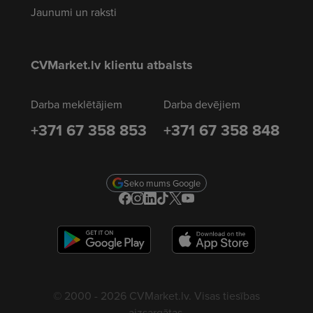
Jaunumi un raksti
CVMarket.lv klientu atbalsts
Darba meklētājiem
Darba devējiem
+371 67 358 853
+371 67 358 848
Seko mums Google
© 2000 - 2026 CVMarket.lv. Visas tiesības
aizsargātas.