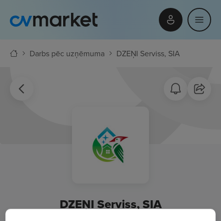
Darbs pēc uzņēmuma
DZEŅI Serviss, SIA
DZEŅI Serviss, SIA