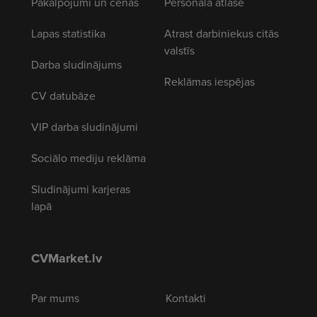
Pakalpojumi un cenas
Personāla atlase
Lapas statistika
Atrast darbiniekus citās
valstīs
Darba sludinājums
Reklāmas iespējas
CV datubāze
VIP darba sludinājumi
Sociālo mediju reklāma
Sludinājumi karjeras
lapā
CVMarket.lv
Par mums
Kontakti