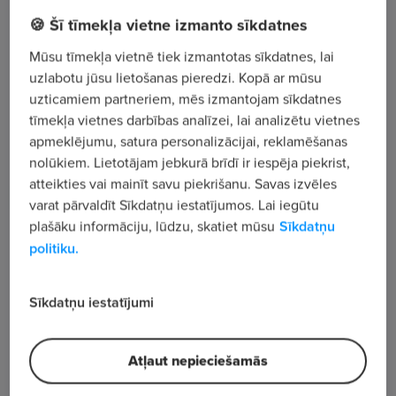
🍪 Šī tīmekļa vietne izmanto sīkdatnes
Upesgrīvas iela 27, Mārupes nov., Mārupe
Mūsu tīmekļa vietnē tiek izmantotas sīkdatnes, lai
uzlabotu jūsu lietošanas pieredzi. Kopā ar mūsu
Apskatīt visus sludinājumus
uzticamiem partneriem, mēs izmantojam sīkdatnes
tīmekļa vietnes darbības analīzei, lai analizētu vietnes
apmeklējumu, satura personalizācijai, reklamēšanas
Uzņēmuma apraksts
nolūkiem. Lietotājam jebkurā brīdī ir iespēja piekrist,
951
atteikties vai mainīt savu piekrišanu. Savas izvēles
varat pārvaldīt Sīkdatņu iestatījumos. Lai iegūtu
Skatījumu skaits
plašāku informāciju, lūdzu, skatiet mūsu
Sīkdatņu
politiku.
Sīkdatņu iestatījumi
Atļaut nepieciešamās