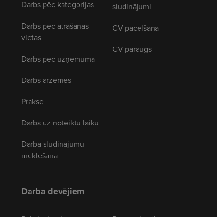
Darbs pēc kategorijas
sludinājumi
Darbs pēc atrašanās
CV pacelšana
vietas
CV paraugs
Darbs pēc uzņēmuma
Darbs ārzemēs
Prakse
Darbs uz noteiktu laiku
Darba sludinājumu
meklēšana
Darba devējiem