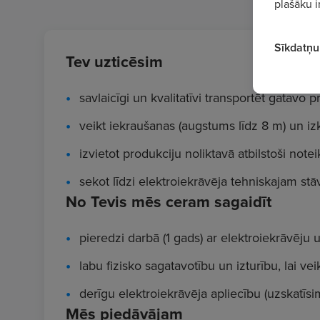
plašāku i
Sīkdatņu 
Tev uzticēsim
savlaicīgi un kvalitatīvi transportēt gatavo p
veikt iekraušanas (augstums līdz 8 m) un iz
izvietot produkciju noliktavā atbilstoši notei
sekot līdzi elektroiekrāvēja tehniskajam st
No Tevis mēs ceram sagaidīt
pieredzi darbā (1 gads) ar elektroiekrāvēju
labu fizisko sagatavotību un izturību, lai v
derīgu elektroiekrāvēja apliecību (uzskatīsi
Mēs piedāvājam