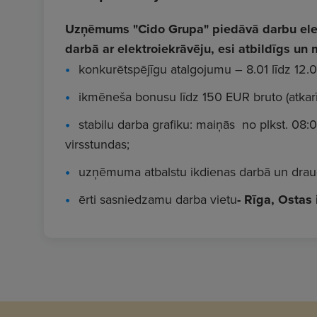
Uzņēmums "Cido Grupa" piedāvā darbu elekt
darbā ar elektroiekrāvēju, esi atbildīgs u
konkurētspējīgu atalgojumu – 8.01 līdz 12.0
ikmēneša bonusu līdz 150 EUR bruto (atkarīb
stabilu darba grafiku: maiņās no plkst. 08:
virsstundas;
uzņēmuma atbalstu ikdienas darbā un draud
ērti sasniedzamu darba vietu
- Rīga, Ostas 