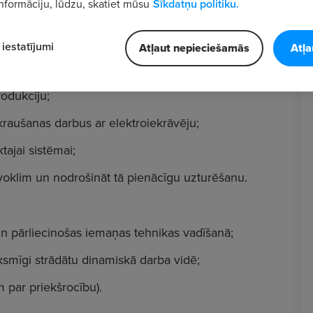
nformāciju, lūdzu, skatiet mūsu
Sīkdatņu politiku.
iestatījumi
Atļaut nepieciešamās
Atļa
rodukciju;
kraušanas darbus ar elektroiekrāvēju;
ktajai sistēmai;
āvoklim un nodrošināt tā pienācīgu uzturēšanu.
 un pārliecinošas iemaņas tehnikas vadīšanā;
eiksmīgi strādātu dinamiskā darba vidē;
m par priekšrocību).