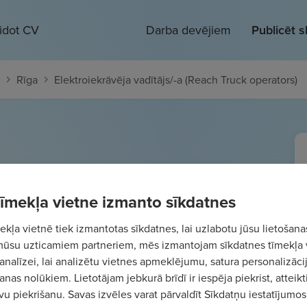
eidot CV
Darba devējiem
Publicēt 
Rīga
Elektroiekrāvēja vadītājs/-a (Reach Truck operators)
a vadītājs/-a (Reach Truck
 tīmekļa vietne izmanto sīkdatnes
kļa vietnē tiek izmantotas sīkdatnes, lai uzlabotu jūsu lietošana
 1800
€/mēn.
Bruto
mūsu uzticamiem partneriem, mēs izmantojam sīkdatnes tīmekļa 
analīzei, lai analizētu vietnes apmeklējumu, satura personalizācij
nas nolūkiem. Lietotājam jebkurā brīdī ir iespēja piekrist, atteikt
vu piekrišanu. Savas izvēles varat pārvaldīt Sīkdatņu iestatījumos