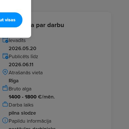
ut visas
Informācija par darbu
Ievadīts
2026.05.20
Publicēts līdz
2026.06.11
Atrašanās vieta
Rīga
Bruto alga
1400 - 1800
€/mēn.
Darba laiks
pilna slodze
Papildu informācija
pastāvīgs darbinieks