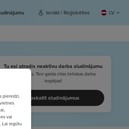
sludinājumu
Ienākt | Reģistrēties
LV
Tu esi atradis neaktīvu darba sludinājumu
Nebēdājies, Tevi gaida citas lieliskas darba
iespējas!
s pieredzi.
Apskatīt sludinājumus
vietnes
ai,
ies vai
. Lai iegūtu