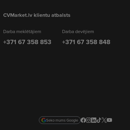
CVMarket.lv klientu atbalsts
Darba meklētājiem
Darba devējiem
+371 67 358 853
+371 67 358 848
Seko mums Google