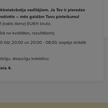
roiekrāvēja vadītājiem. Ja Tev ir pieredze
n motivēts – mēs gaidām Tavu pieteikumu!
1 (nakts likme) EUR/h bruto;
ā no kvalitātes, rezultātiem);
00 līdz 20:00 un 20:00 - 08:00, iespēja strādāt
zīgu, atsaucīgu kolektīvu;
iela 4.