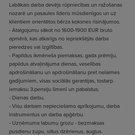
Labākais darba devējs rūpniecības un ražošanas
nozarē un pasaules līderis mūsdienīgos un uz
klientiem orientētos bērza koksnes risinājumos.
- Atalgojumu sākot no 1600-1900 EUR bruto
apmērā, kas atkarīgs no iepriekšējās darba
pieredzes vai izglītības.
- Papildus ikmēneša piemaksas, gada prēmiju,
papildus atvaļinājuma dienas, veselības
apdrošināšanu un apdrošināšanu pret nelaimes
gadījumiem, visas sociālās garantijas, tostarp
iemaksu 3.pensiju līmenī un pabalstus.
- Dienas darbu.
- Visu darbam nepieciešamo aprīkojumu, darba
instrumentus un darba apģērbu.
- Uzņēmuma labumu grozu - bezmaksas
pusdienu zupu, siltus dzērienus, augļus.