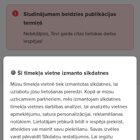
Sludinājumam beidzies publikācijas
termiņš
Nebēdājies, Tevi gaida citas lieliskas darba
iespējas!
Apskatīt sludinājumus
🍪 Šī tīmekļa vietne izmanto sīkdatnes
Mūsu tīmekļa vietnē tiek izmantotas sīkdatnes, lai
uzlabotu jūsu lietošanas pieredzi. Kopā ar mūsu
Darba apraksts
uzticamiem partneriem, mēs izmantojam sīkdatnes
tīmekļa vietnes darbības analīzei, lai analizētu vietnes
Mēs Tev uzticēsim:
apmeklējumu, satura personalizācijai, reklamēšanas
nolūkiem. Lietotājam jebkurā brīdī ir iespēja piekrist,
- Elektroiekārtu montāžu un remontu.
atteikties vai mainīt savu piekrišanu. Savas izvēles
- Uzraudzīt, apkalpot elektroiekārtu un
varat pārvaldīt Sīkdatņu iestatījumos. Lai iegūtu
elektroierīču elektroapgādes elektriskās sistēmas.