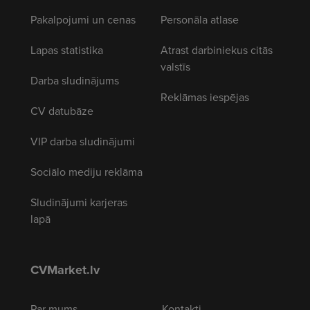
Pakalpojumi un cenas
Personāla atlase
Lapas statistika
Atrast darbiniekus citās
valstīs
Darba sludinājums
Reklāmas iespējas
CV datubāze
VIP darba sludinājumi
Sociālo mediju reklāma
Sludinājumi karjeras
lapā
CVMarket.lv
Par mums
Kontakti