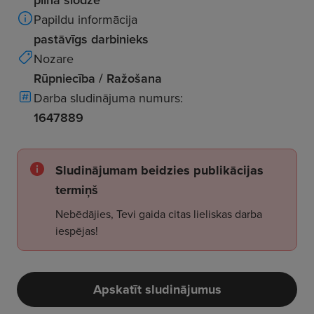
Papildu informācija
pastāvīgs darbinieks
Nozare
Rūpniecība / Ražošana
Darba sludinājuma numurs:
1647889
Sludinājumam beidzies publikācijas
termiņš
Nebēdājies, Tevi gaida citas lieliskas darba
iespējas!
Apskatīt sludinājumus