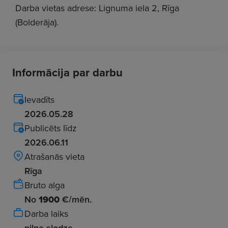
Darba vietas adrese: Lignuma iela 2, Rīga
(Bolderāja).
Informācija par darbu
Ievadīts
2026.05.28
Publicēts līdz
2026.06.11
Atrašanās vieta
Rīga
Bruto alga
No
1900
€/mēn.
Darba laiks
pilna slodze