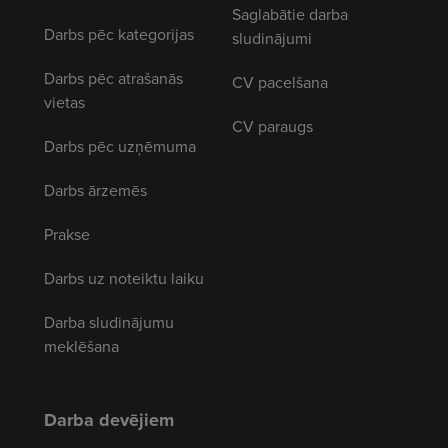
Saglabātie darba
Darbs pēc kategorijas
sludinājumi
Darbs pēc atrašanās
CV pacelšana
vietas
CV paraugs
Darbs pēc uzņēmuma
Darbs ārzemēs
Prakse
Darbs uz noteiktu laiku
Darba sludinājumu
meklēšana
Darba devējiem