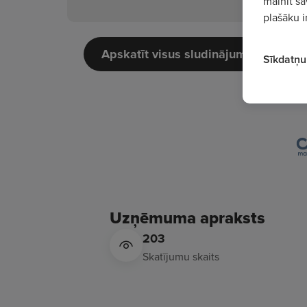
mainīt sa
plašāku i
Apskatīt visus sludinājumus
Sīkdatņu 
Uzņēmuma apraksts
203
Skatījumu skaits