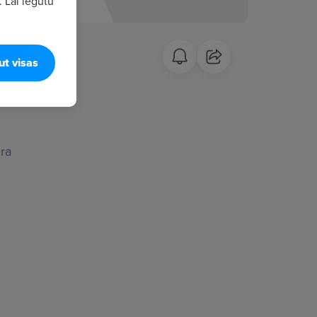
. Lai iegūtu
ut visas
era