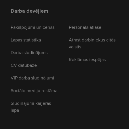
Darba devējiem
Pakalpojumi un cenas
Personāla atlase
Lapas statistika
Atrast darbiniekus citās
valstīs
Darba sludinājums
Reklāmas iespējas
CV datubāze
VIP darba sludinājumi
Sociālo mediju reklāma
Sludinājumi karjeras
lapā