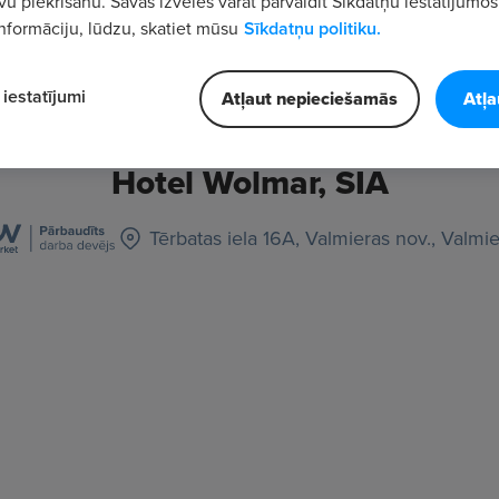
vu piekrišanu. Savas izvēles varat pārvaldīt Sīkdatņu iestatījumos
nformāciju, lūdzu, skatiet mūsu
Sīkdatņu politiku.
iestatījumi
Atļaut nepieciešamās
Atļa
Hotel Wolmar, SIA
Tērbatas iela 16A, Valmieras nov., Valmi