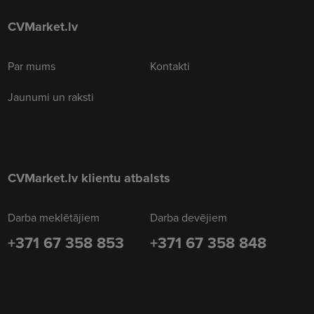
CVMarket.lv
Par mums
Kontakti
Jaunumi un raksti
CVMarket.lv klientu atbalsts
Darba meklētājiem
Darba devējiem
+371 67 358 853
+371 67 358 848