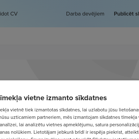
eidot CV
Darba devējiem
Publicēt 
 tīmekļa vietne izmanto sīkdatnes
kļa vietnē tiek izmantotas sīkdatnes, lai uzlabotu jūsu lietošana
mūsu uzticamiem partneriem, mēs izmantojam sīkdatnes tīmekļa 
analīzei, lai analizētu vietnes apmeklējumu, satura personalizācij
nas nolūkiem. Lietotājam jebkurā brīdī ir iespēja piekrist, atteikt