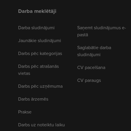
Darba meklētāji
Darba sludinājumi
Saņemt sludinājumus e-
pastā
Jaunākie sludinājumi
Saglabātie darba
Darbs pēc kategorijas
sludinājumi
Darbs pēc atrašanās
CV pacelšana
vietas
CV paraugs
Darbs pēc uzņēmuma
Darbs ārzemēs
Prakse
Darbs uz noteiktu laiku