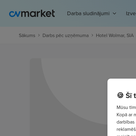
Darba sludinājumi
Izv
Sākums
Darbs pēc uzņēmuma
Hotel Wolmar, SIA
🍪 Šī
Mūsu tīme
Kopā ar 
darbības 
reklamēša