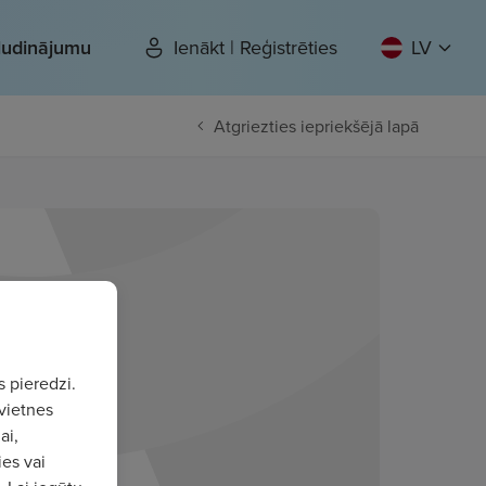
sludinājumu
Ienākt | Reģistrēties
LV
Atgriezties iepriekšējā lapā
s pieredzi.
vietnes
ai,
ies vai