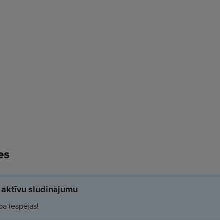
es
aktīvu sludinājumu
ba iespējas!