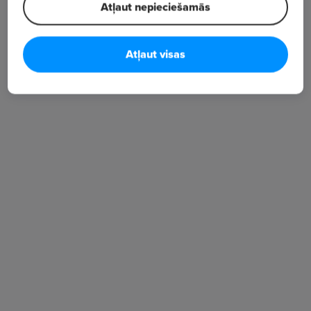
worldwide.
Atļaut nepieciešamās
The firm, working from its offices in Tallinn, Estonia
and in Paris, France, is currently advising on matters
Atļaut visas
in more than one hundred countries on all
continents.
Lasīt tālāk
Hyde & Associates represents a plurality of service
providers doing business globally, as well as other
large corporate groups, United Nations agencies,
NGOs and Government clients.