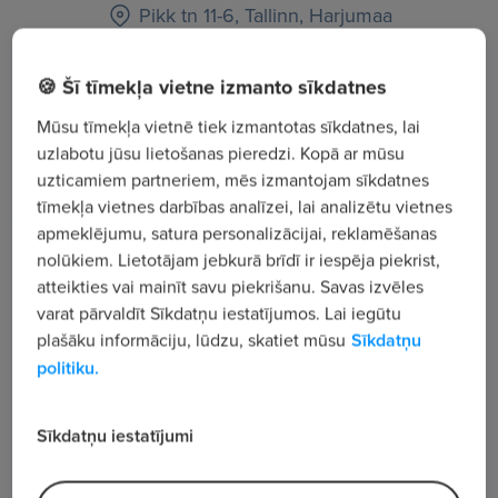
Pikk tn 11-6, Tallinn, Harjumaa
Apskatīt visus sludinājumus
🍪 Šī tīmekļa vietne izmanto sīkdatnes
Mūsu tīmekļa vietnē tiek izmantotas sīkdatnes, lai
uzlabotu jūsu lietošanas pieredzi. Kopā ar mūsu
Uzņēmuma apraksts
uzticamiem partneriem, mēs izmantojam sīkdatnes
3 233
tīmekļa vietnes darbības analīzei, lai analizētu vietnes
Skatījumu skaits
apmeklējumu, satura personalizācijai, reklamēšanas
The law firm of Hyde & Associates specializes in
nolūkiem. Lietotājam jebkurā brīdī ir iespēja piekrist,
atteikties vai mainīt savu piekrišanu. Savas izvēles
telecommunications. Its members bring together
varat pārvaldīt Sīkdatņu iestatījumos. Lai iegūtu
highly trained formal skills and years of direct field
plašāku informāciju, lūdzu, skatiet mūsu
Sīkdatņu
experience in telecommunications law and practice,
politiku.
from Argentina to the Congo to Papua New Guinea
and beyond. Hyde & Associates is recognized as a
Sīkdatņu iestatījumi
leader among law firms for in-country missions,
providing advice and results in emerging markets