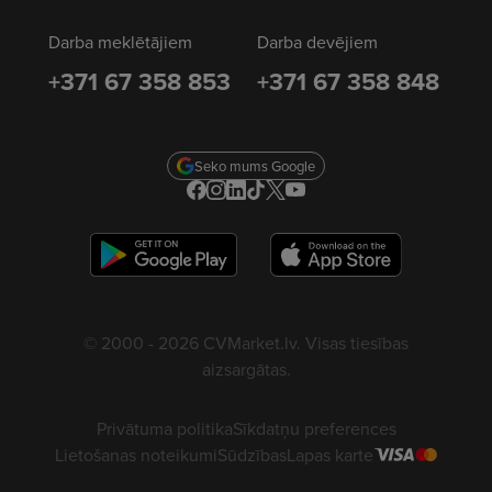
Darba meklētājiem
Darba devējiem
+371 67 358 853
+371 67 358 848
Seko mums Google
© 2000 - 2026 CVMarket.lv. Visas tiesības
aizsargātas.
Privātuma politika
Sīkdatņu preferences
Lietošanas noteikumi
Sūdzības
Lapas karte