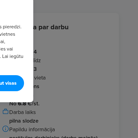
Informācija par darbu
s pieredzi.
vietnes
ai,
Ievadīts
ies vai
2026.05.14
. Lai iegūtu
Publicēts līdz
2026.06.13
Atrašanās vieta
ut visas
Rīgas rajons
Bruto alga
No
6.8
€/st.
Darba laiks
pilna slodze
Papildu informācija
pastāvīgs darbinieks (darbs maiņās)