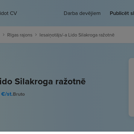
eidot CV
Darba devējiem
Publicēt 
Rīgas rajons
Iesaiņotājs/-a Lido Silakroga ražotnē
Lido Silakroga ražotnē
€/st.
Bruto