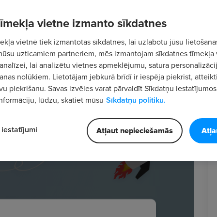
 tīmekļa vietne izmanto sīkdatnes
kļa vietnē tiek izmantotas sīkdatnes, lai uzlabotu jūsu lietošana
mūsu uzticamiem partneriem, mēs izmantojam sīkdatnes tīmekļa 
analīzei, lai analizētu vietnes apmeklējumu, satura personalizācij
nas nolūkiem. Lietotājam jebkurā brīdī ir iespēja piekrist, atteikt
vu piekrišanu. Savas izvēles varat pārvaldīt Sīkdatņu iestatījumos
nformāciju, lūdzu, skatiet mūsu
Sīkdatņu politiku.
iestatījumi
Atļaut nepieciešamās
Atļa