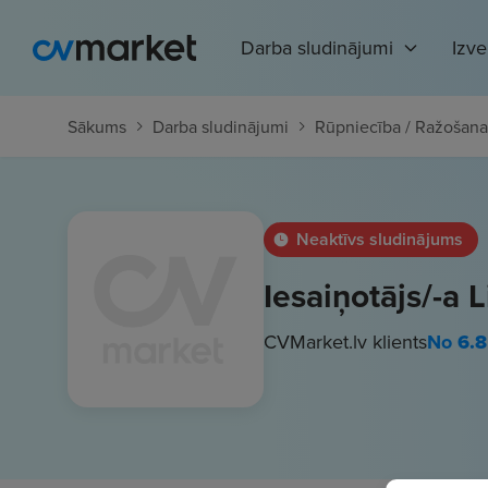
Darba sludinājumi
Izv
Sākums
Darba sludinājumi
Rūpniecība / Ražošana
Neaktīvs sludinājums
Iesaiņotājs/-a 
CVMarket.lv klients
No
6.8