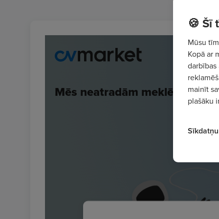
🍪 Šī
Mūsu tīme
Kopā ar 
darbības 
reklamēša
mainīt sa
plašāku i
Sīkdatņu 