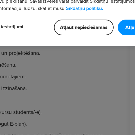
vu piekrišanu. Savas izvēles varat pārvaldīt Sīkdatņu iestatījumos
nformāciju, lūdzu, skatiet mūsu
Sīkdatņu politiku.
iestatījumi
Atļaut nepieciešamās
Atļa
jumu izstrāde.
 un projektēšana.
mēšana.
ammētājiem.
 izzināšana.
kursu students/-e).
gūt E-plan).