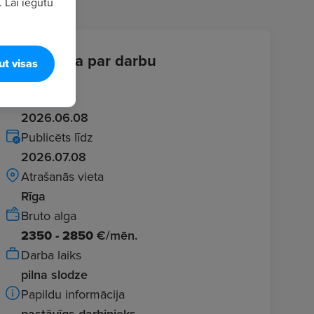
. Lai iegūtu
Informācija par darbu
ut visas
Ievadīts
2026.06.08
Publicēts līdz
2026.07.08
Atrašanās vieta
Rīga
Bruto alga
2350 - 2850
€/mēn.
Darba laiks
pilna slodze
Papildu informācija
pastāvīgs darbinieks