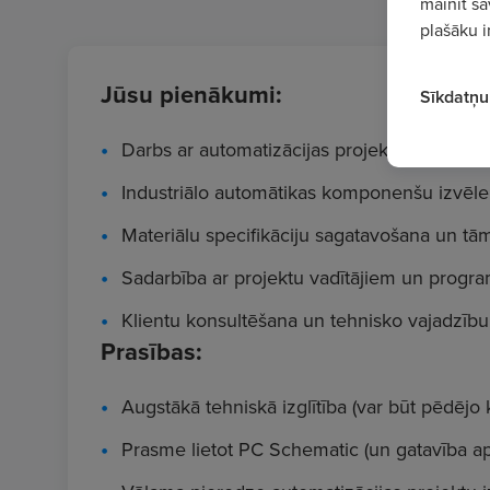
mainīt sa
plašāku i
Jūsu pienākumi:
Sīkdatņu 
Darbs ar automatizācijas projektiem, risinā
Industriālo automātikas komponenšu izvēle
Materiālu specifikāciju sagatavošana un tā
Sadarbība ar projektu vadītājiem un progr
Klientu konsultēšana un tehnisko vajadzību
Prasības:
Augstākā tehniskā izglītība (var būt pēdējo 
Prasme lietot PC Schematic (un gatavība ap