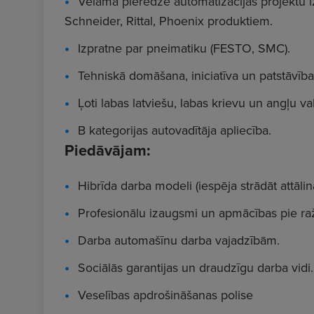
Vēlama pieredze automatizācijas projektu 
Schneider, Rittal, Phoenix produktiem.
Izpratne par pneimatiku (FESTO, SMC).
Tehniskā domāšana, iniciatīva un patstāvība
Ļoti labas latviešu, labas krievu un angļu v
B kategorijas autovadītāja apliecība.
Piedāvājam:
Hibrīda darba modeli (iespēja strādāt attālinā
Profesionālu izaugsmi un apmācības pie raž
Darba automašīnu darba vajadzībām.
Sociālās garantijas un draudzīgu darba vidi.
Veselības apdrošināšanas polise