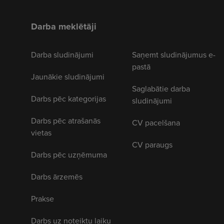
Darba meklētāji
Darba sludinājumi
Saņemt sludinājumus e-
pastā
Jaunākie sludinājumi
Saglabātie darba
Darbs pēc kategorijas
sludinājumi
Darbs pēc atrašanās
CV pacelšana
vietas
CV paraugs
Darbs pēc uzņēmuma
Darbs ārzemēs
Prakse
Darbs uz noteiktu laiku