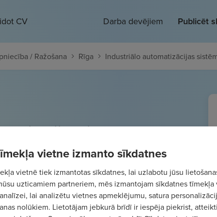
eidot CV
Darba devējiem
Publicēt 
pniecība / Ražošana
Rīga
Industriālo automatizācijas sistēm
omatizācijas sistēmu
 / tāmētājs/-a
 tīmekļa vietne izmanto sīkdatnes
- 2850
€/mēn.
Bruto
kļa vietnē tiek izmantotas sīkdatnes, lai uzlabotu jūsu lietošana
mūsu uzticamiem partneriem, mēs izmantojam sīkdatnes tīmekļa 
analīzei, lai analizētu vietnes apmeklējumu, satura personalizācij
nas nolūkiem. Lietotājam jebkurā brīdī ir iespēja piekrist, atteikt