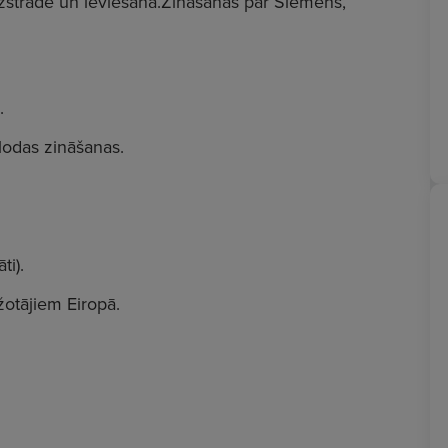
izstrādē un ieviešanā.Zināšanas par Siemens,
.
alodas zināšanas.
ti).
otājiem Eiropā.