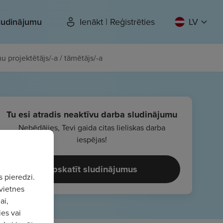
sludinājumu
Ienākt | Reģistrēties
LV
u projektētājs/-a / tāmētājs/-a
Tu esi atradis neaktīvu darba sludinājumu
Nebēdājies, Tevi gaida citas lieliskas darba
iespējas!
Apskatīt sludinājumus
s pieredzi.
vietnes
ai,
ies vai