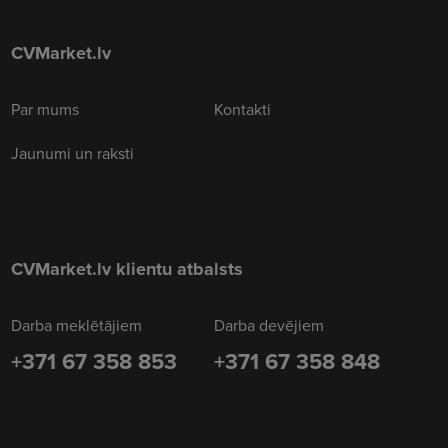
CVMarket.lv
Par mums
Kontakti
Jaunumi un raksti
CVMarket.lv klientu atbalsts
Darba meklētājiem
Darba devējiem
+371 67 358 853
+371 67 358 848