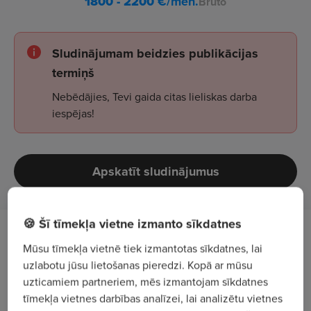
1800 - 2200
€/mēn.
Bruto
Sludinājumam beidzies publikācijas
termiņš
Nebēdājies, Tevi gaida citas lieliskas darba
iespējas!
Apskatīt sludinājumus
🍪 Šī tīmekļa vietne izmanto sīkdatnes
Darba apraksts
Mūsu tīmekļa vietnē tiek izmantotas sīkdatnes, lai
uzlabotu jūsu lietošanas pieredzi. Kopā ar mūsu
AUTO1.com ir viens no visstraujāk augošajiem
uzticamiem partneriem, mēs izmantojam sīkdatnes
automobiļu tirgotājiem Eiropā ar vairākiem
tīmekļa vietnes darbības analīzei, lai analizētu vietnes