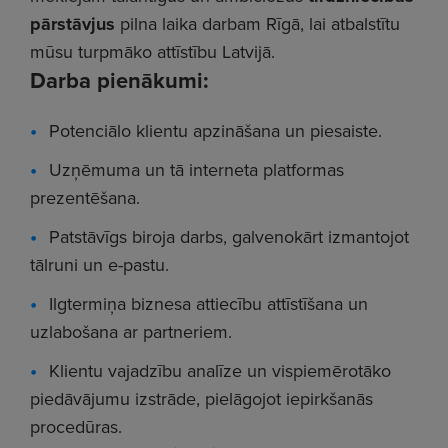
pārstāvjus
pilna laika darbam Rīgā, lai atbalstītu
mūsu turpmāko attīstību Latvijā.
Darba pienākumi:
Potenciālo klientu apzināšana un piesaiste.
Uzņēmuma un tā interneta platformas
prezentēšana.
Patstāvīgs biroja darbs, galvenokārt izmantojot
tālruni un e-pastu.
Ilgtermiņa biznesa attiecību attīstīšana un
uzlabošana ar partneriem.
Klientu vajadzību analīze un vispiemērotāko
piedāvājumu izstrāde, pielāgojot iepirkšanās
procedūras.