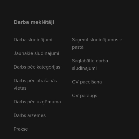
Darba meklētāji
Darba sludinājumi
Saņemt sludinājumus e-
pastā
Jaunākie sludinājumi
Saglabātie darba
Darbs pēc kategorijas
sludinājumi
Darbs pēc atrašanās
CV pacelšana
vietas
CV paraugs
Darbs pēc uzņēmuma
Darbs ārzemēs
Prakse