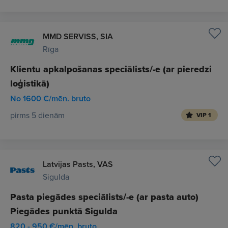
MMD SERVISS, SIA
Rīga
Klientu apkalpošanas speciālists/-e (ar pieredzi
loģistikā)
No 1600 €/mēn. bruto
pirms 5 dienām
VIP 1
Latvijas Pasts, VAS
Sigulda
Pasta piegādes speciālists/-e (ar pasta auto)
Piegādes punktā Sigulda
820 - 950 €/mēn. bruto