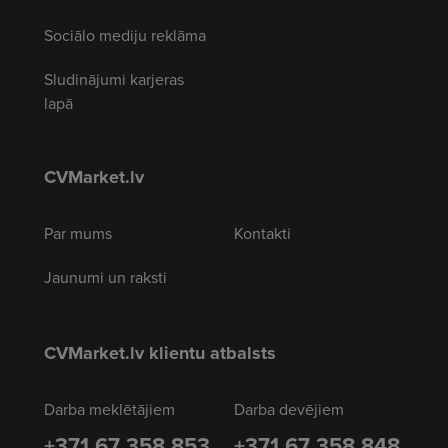
Sociālo mediju reklāma
Sludinājumi karjeras
lapā
CVMarket.lv
Par mums
Kontakti
Jaunumi un raksti
CVMarket.lv klientu atbalsts
Darba meklētājiem
Darba devējiem
+371 67 358 853
+371 67 358 848