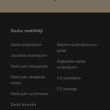
Darba meklētāji
Darba sludinājumi
Saņemt sludinājumus e-
pastā
Jaunākie sludinājumi
Saglabātie darba
Darbs pēc kategorijas
sludinājumi
Darbs pēc atrašanās
CV pacelšana
vietas
CV paraugs
Darbs pēc uzņēmuma
Darbs ārzemēs