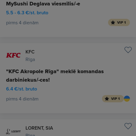
MySushi Deglava viesmīlis/-e
5.5 - 6.3 €/st. bruto
pirms 4 dienām
VIP 1
KFC
Rīga
"KFC Akropole Rīga" meklē komandas
darbiniekus/-ces!
6.4 €/st. bruto
pirms 4 dienām
VIP 1
LORENT, SIA
Rīga