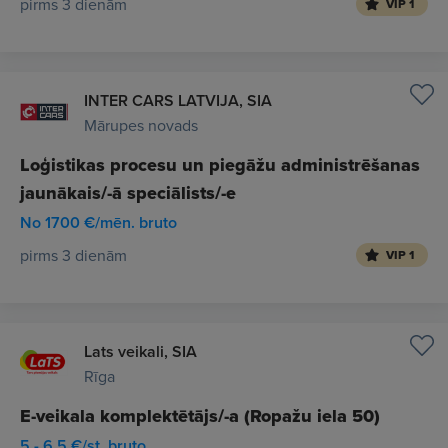
pirms 3 dienām
VIP 1
INTER CARS LATVIJA, SIA
Mārupes novads
Loģistikas procesu un piegāžu administrēšanas
jaunākais/-ā speciālists/-e
No 1700 €/mēn. bruto
pirms 3 dienām
VIP 1
Lats veikali, SIA
Rīga
E-veikala komplektētājs/-a (Ropažu iela 50)
5 - 6.5 €/st. bruto