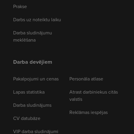
Prakse
Darbs uz noteiktu laiku
Darba sludinājumu
meklēšana
Darba devējiem
Pakalpojumi un cenas
Personāla atlase
Lapas statistika
Atrast darbiniekus citās
valstīs
Darba sludinājums
Reklāmas iespējas
CV datubāze
VIP darba sludinājumi