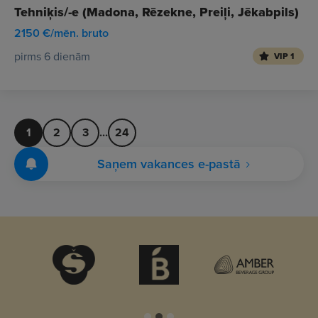
Tehniķis/-e (Madona, Rēzekne, Preiļi, Jēkabpils)
2150 €/mēn. bruto
pirms 6 dienām
VIP 1
1
2
3
...
24
Saņem vakances e-pastā