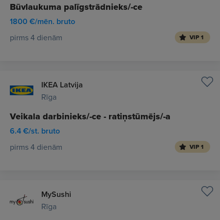
Būvlaukuma palīgstrādnieks/-ce
1800 €/mēn. bruto
pirms 4 dienām
VIP 1
IKEA Latvija
Rīga
Veikala darbinieks/-ce - ratiņstūmējs/-a
6.4 €/st. bruto
pirms 4 dienām
VIP 1
MySushi
Rīga