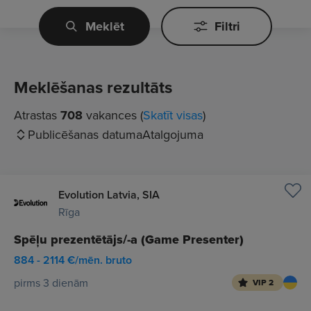
Meklēt
Filtri
Meklēšanas rezultāts
Atrastas
708
vakances (
Skatīt visas
)
Publicēšanas datuma
Atalgojuma
Evolution Latvia, SIA
Rīga
Spēļu prezentētājs/-a (Game Presenter)
884 - 2114 €/mēn. bruto
pirms 3 dienām
VIP 2