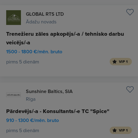
GLOBAL RTS LTD
Ādažu novads
Trenežieru zāles apkopējs/-a / tehnisko darbu
veicējs/-a
1500 - 1800 €/mēn. bruto
pirms 5 dienām
VIP 1
Sunshine Baltics, SIA
Rīga
Pārdevējs/-a - Konsultants/-e TC "Spice"
910 - 1300 €/mēn. bruto
pirms 5 dienām
VIP 1