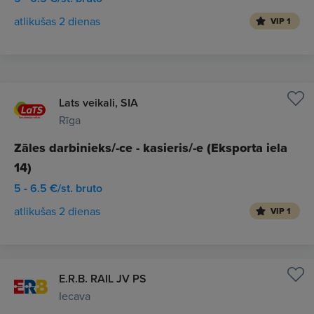
atlikušas 2 dienas
VIP 1
Lats veikali, SIA
Rīga
Zāles darbinieks/-ce - kasieris/-e (Eksporta iela
14)
5 - 6.5 €/st. bruto
atlikušas 2 dienas
VIP 1
E.R.B. RAIL JV PS
Iecava