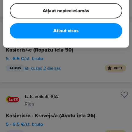
vakardien
JAUNS
VIP 1
Atļaut nepieciešamās
Atļaut visas
Lats veikali, SIA
Rīga
Kasieris/-e (Ropažu iela 50)
5 - 6.5 €/st. bruto
atlikušas 2 dienas
JAUNS
VIP 1
Lats veikali, SIA
Rīga
Kasieris/e - Krāvējs/a (Avotu iela 26)
5 - 6.5 €/st. bruto