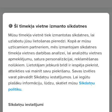
SIA ONNINEN
🍪 Šī tīmekļa vietne izmanto sīkdatnes
Rīga
Mūsu tīmekļa vietnē tiek izmantotas sīkdatnes, lai
Pārdevējs/-a - konsultants/-e (ONNINEN
uzlabotu jūsu lietošanas pieredzi. Kopā ar mūsu
EXPRESS Rīga, Dārzciema iela 39)
uzticamiem partneriem, mēs izmantojam sīkdatnes
1300 - 1700 €/mēn. bruto
tīmekļa vietnes darbības analīzei, lai analizētu vietnes
atlikusi 1 diena
VIP 2
apmeklējumu, satura personalizācijai, reklamēšanas
nolūkiem. Lietotājam jebkurā brīdī ir iespēja piekrist,
atteikties vai mainīt savu piekrišanu. Savas izvēles
varat pārvaldīt Sīkdatņu iestatījumos. Lai iegūtu
BF-ESSE, SIA
plašāku informāciju, lūdzu, skatiet mūsu
Sīkdatņu
Rīga
politiku.
Iepirkumu speciālists/-e
Sīkdatņu iestatījumi
No 1500 €/mēn. bruto