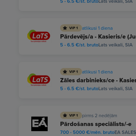
5 - 6.5 €/st. bruto
Lats veikali, SIA
atlikusi 1 diena
VIP 1
Pārdevējs/a - Kasieris/e (Ju
5 - 6.5 €/st. bruto
Lats veikali, SIA
atlikusi 1 diena
VIP 1
Zāles darbinieks/ce - Kasier
5 - 6.5 €/st. bruto
Lats veikali, SIA
pirms 2 nedēļām
VIP 1
Pārdošanas speciālists/-e
700 - 5000 €/mēn. bruto
EA SALES