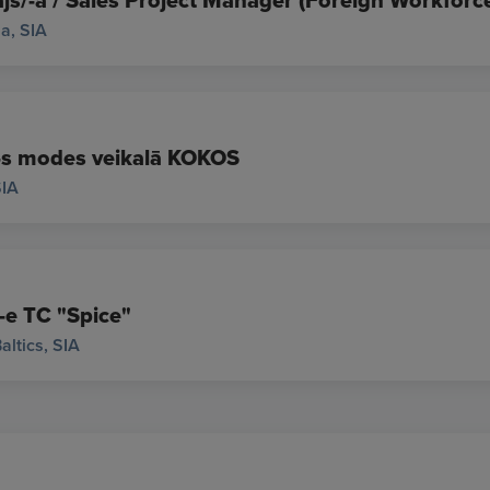
js/-a / Sales Project Manager (Foreign Workforce
a, SIA
/-s modes veikalā KOKOS
IA
-e TC "Spice"
altics, SIA