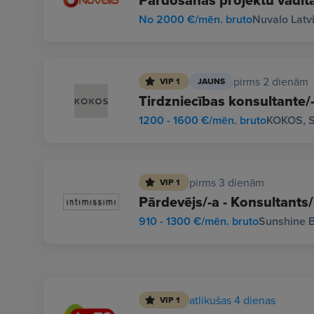
Pārdošanas projektu vadītā
No 2000 €/mēn. bruto
Nuvalo Latvi
pirms 2 dienām
VIP 1
JAUNS
Tirdzniecības konsultante
1200 - 1600 €/mēn. bruto
KOKOS, S
pirms 3 dienām
VIP 1
Pārdevējs/-a - Konsultants/
910 - 1300 €/mēn. bruto
Sunshine B
atlikušas 4 dienas
VIP 1