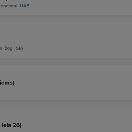
rendimai, UAB
, žogi, SIA
ciems)
 iela 26)