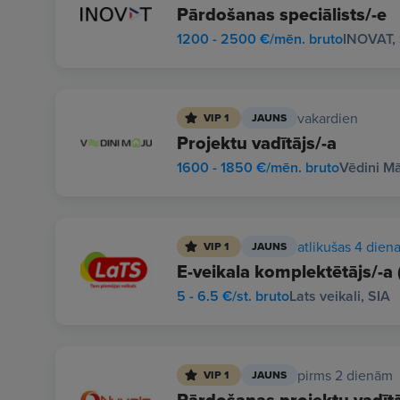
Pārdošanas speciālists/-e
1200 - 2500 €/mēn. bruto
INOVAT, 
vakardien
VIP 1
JAUNS
Projektu vadītājs/-a
1600 - 1850 €/mēn. bruto
Vēdini Mā
atlikušas 4 dien
VIP 1
JAUNS
E-veikala komplektētājs/-a 
5 - 6.5 €/st. bruto
Lats veikali, SIA
pirms 2 dienām
VIP 1
JAUNS