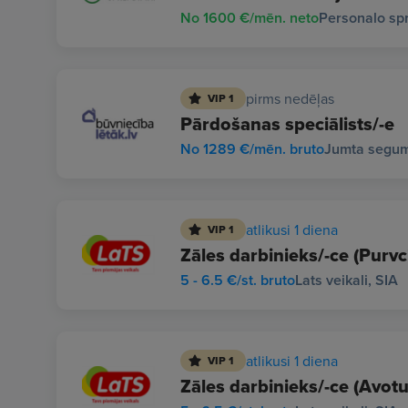
No 1600 €/mēn. neto
Personalo sp
pirms nedēļas
VIP 1
Pārdošanas speciālists/-e
No 1289 €/mēn. bruto
Jumta segumi
atlikusi 1 diena
VIP 1
Zāles darbinieks/-ce (Purv
5 - 6.5 €/st. bruto
Lats veikali, SIA
atlikusi 1 diena
VIP 1
Zāles darbinieks/-ce (Avotu