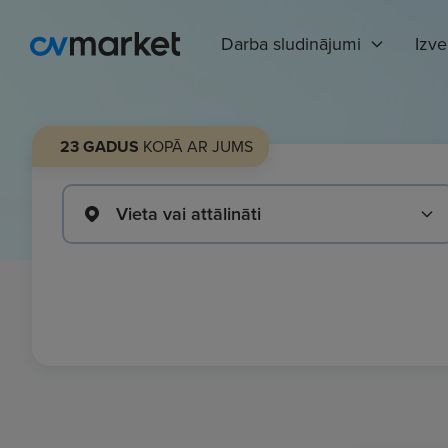
Darba sludinājumi
Izv
23 GADUS
KOPĀ AR JUMS
Vieta vai attālināti