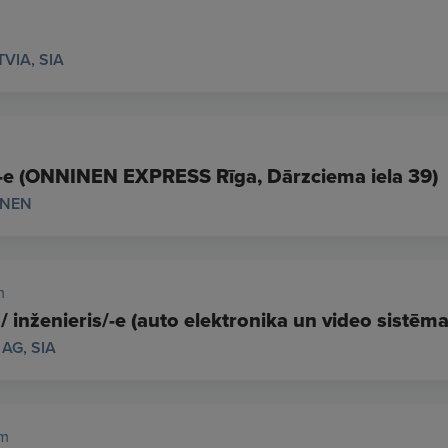
VIA, SIA
s/-e (ONNINEN EXPRESS Rīga, Dārzciema iela 39)
INEN
m
 / inženieris/-e (auto elektronika un video sistēma
 AG, SIA
ām