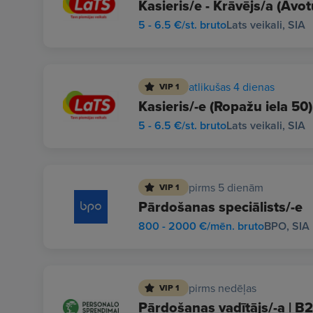
Kasieris/e - Krāvējs/a (Avot
5 - 6.5 €/st. bruto
Lats veikali, SIA
atlikušas 4 dienas
VIP 1
Kasieris/-e (Ropažu iela 50)
5 - 6.5 €/st. bruto
Lats veikali, SIA
pirms 5 dienām
VIP 1
Pārdošanas speciālists/-e
800 - 2000 €/mēn. bruto
BPO, SIA
pirms nedēļas
VIP 1
Pārdošanas vadītājs/-a | 