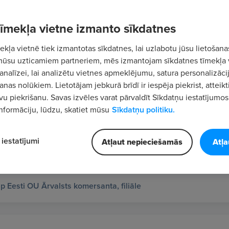
 tīmekļa vietne izmanto sīkdatnes
Šķiro
kļa vietnē tiek izmantotas sīkdatnes, lai uzlabotu jūsu lietošana
mūsu uzticamiem partneriem, mēs izmantojam sīkdatnes tīmekļa 
analīzei, lai analizētu vietnes apmeklējumu, satura personalizācij
nas nolūkiem. Lietotājam jebkurā brīdī ir iespēja piekrist, atteikt
ājs/-a – nāc veidot mūsu pārdošanas panākumus
vu piekrišanu. Savas izvēles varat pārvaldīt Sīkdatņu iestatījumos
nformāciju, lūdzu, skatiet mūsu
Sīkdatņu politiku.
ICS OU Latvijas filiāle
iestatījumi
Atļaut nepieciešamās
Atļa
 Eesti OU Ārvalsts komersanta, filiāle