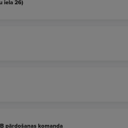
u iela 26)
B2B pārdošanas komanda