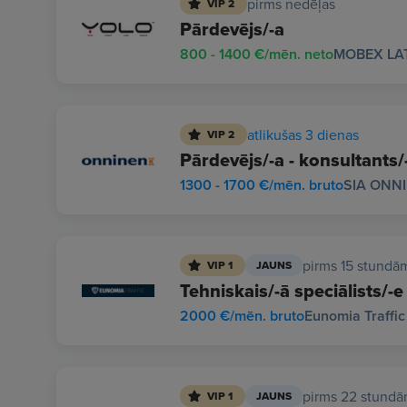
pirms nedēļas
VIP 2
Pārdevējs/-a
800 - 1400 €/mēn. neto
MOBEX LAT
atlikušas 3 dienas
VIP 2
Pārdevējs/-a - konsultant
1300 - 1700 €/mēn. bruto
SIA ONN
pirms 15 stundā
VIP 1
JAUNS
Tehniskais/-ā speciālists/-e
2000 €/mēn. bruto
Eunomia Traffic
pirms 22 stund
VIP 1
JAUNS