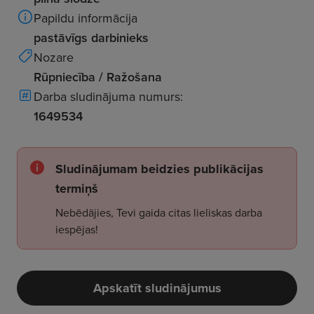
Papildu informācija
pastāvīgs darbinieks
Nozare
Rūpniecība / Ražošana
Darba sludinājuma numurs:
1649534
Sludinājumam beidzies publikācijas
termiņš
Nebēdājies, Tevi gaida citas lieliskas darba
iespējas!
Apskatīt sludinājumus