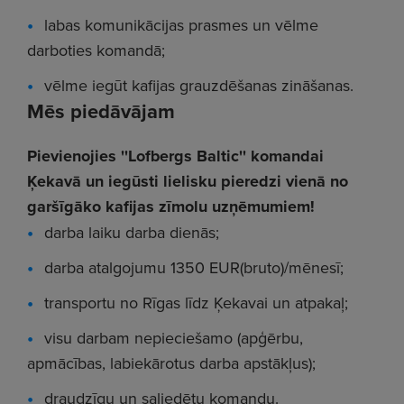
labas komunikācijas prasmes un vēlme
darboties komandā;
vēlme iegūt kafijas grauzdēšanas zināšanas.
Mēs piedāvājam
Pievienojies ''Lofbergs Baltic'' komandai
Ķekavā un iegūsti lielisku pieredzi vienā no
garšīgāko kafijas zīmolu uzņēmumiem!
darba laiku darba dienās;
darba atalgojumu 1350 EUR(bruto)/mēnesī;
transportu no Rīgas līdz Ķekavai un atpakaļ;
visu darbam nepieciešamo (apģērbu,
apmācības, labiekārotus darba apstākļus);
draudzīgu un saliedētu komandu.