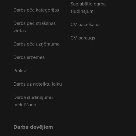
Saglabātie darba
Darbs pēc kategorijas
sludinājumi
Darbs pēc atrašanās
CV pacelšana
vietas
CV paraugs
Darbs pēc uzņēmuma
Darbs ārzemēs
Prakse
Darbs uz noteiktu laiku
Darba sludinājumu
meklēšana
Darba devējiem