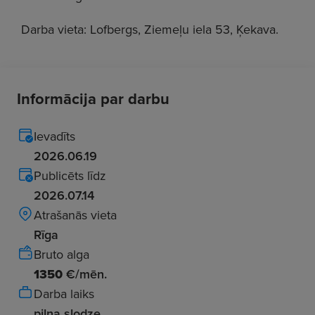
Darba vieta: Lofbergs, Ziemeļu iela 53, Ķekava.
Informācija par darbu
Ievadīts
2026.06.19
Publicēts līdz
2026.07.14
Atrašanās vieta
Rīga
Bruto alga
1350
€/mēn.
Darba laiks
pilna slodze