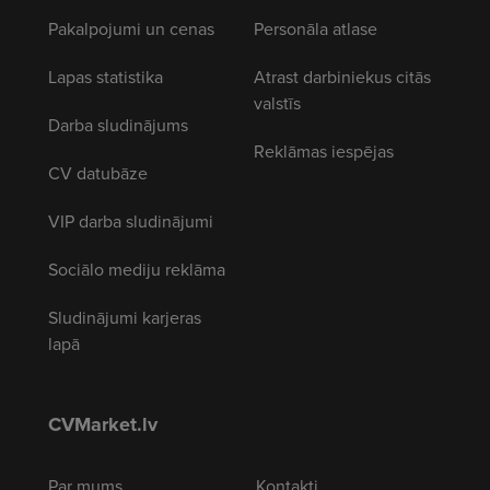
Pakalpojumi un cenas
Personāla atlase
Lapas statistika
Atrast darbiniekus citās
valstīs
Darba sludinājums
Reklāmas iespējas
CV datubāze
VIP darba sludinājumi
Sociālo mediju reklāma
Sludinājumi karjeras
lapā
CVMarket.lv
Par mums
Kontakti