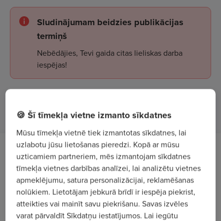
Sludinājumam beidzies publikācijas
termiņš
Nebēdājies, Tevi gaida citas lieliskas darba
iespējas!
Apskatīt sludinājumus
🍪 Šī tīmekļa vietne izmanto sīkdatnes
Mūsu tīmekļa vietnē tiek izmantotas sīkdatnes, lai
uzlabotu jūsu lietošanas pieredzi. Kopā ar mūsu
Tev uzticēsim
uzticamiem partneriem, mēs izmantojam sīkdatnes
tīmekļa vietnes darbības analīzei, lai analizētu vietnes
Zaļās kafijas grauzdēšanas procesa vadību,
apmeklējumu, satura personalizācijai, reklamēšanas
nolūkiem. Lietotājam jebkurā brīdī ir iespēja piekrist,
kontroli atbilstoši receptūrām;
atteikties vai mainīt savu piekrišanu. Savas izvēles
veikt nograuzdētas kafijas mērījumus, rādījumu
varat pārvaldīt Sīkdatņu iestatījumos. Lai iegūtu