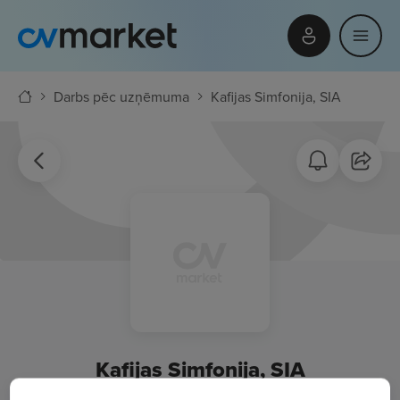
Darbs pēc uzņēmuma
Kafijas Simfonija, SIA
Kafijas Simfonija, SIA