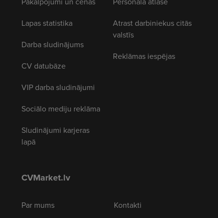
Pakalpojumi un cenas
Personāla atlase
Lapas statistika
Atrast darbiniekus citās
valstīs
Darba sludinājums
Reklāmas iespējas
CV datubāze
VIP darba sludinājumi
Sociālo mediju reklāma
Sludinājumi karjeras
lapā
CVMarket.lv
Par mums
Kontakti