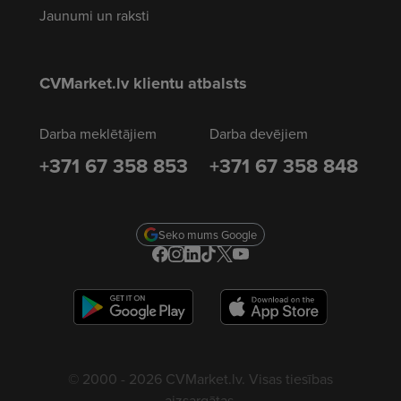
Jaunumi un raksti
CVMarket.lv klientu atbalsts
Darba meklētājiem
Darba devējiem
+371 67 358 853
+371 67 358 848
Seko mums Google
© 2000 - 2026 CVMarket.lv. Visas tiesības
aizsargātas.