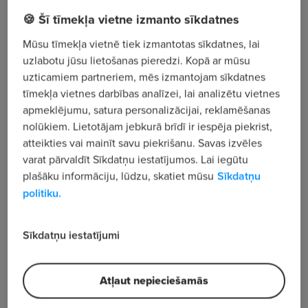
🍪 Šī tīmekļa vietne izmanto sīkdatnes
Vecmīlgrāvja 1. līnija 54 - 11, Rīga
Mūsu tīmekļa vietnē tiek izmantotas sīkdatnes, lai
uzlabotu jūsu lietošanas pieredzi. Kopā ar mūsu
Apskatīt visus sludinājumus
uzticamiem partneriem, mēs izmantojam sīkdatnes
tīmekļa vietnes darbības analīzei, lai analizētu vietnes
apmeklējumu, satura personalizācijai, reklamēšanas
Uzņēmuma apraksts
nolūkiem. Lietotājam jebkurā brīdī ir iespēja piekrist,
177
atteikties vai mainīt savu piekrišanu. Savas izvēles
varat pārvaldīt Sīkdatņu iestatījumos. Lai iegūtu
Skatījumu skaits
plašāku informāciju, lūdzu, skatiet mūsu
Sīkdatņu
politiku.
Sīkdatņu iestatījumi
Atļaut nepieciešamās