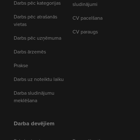
Darbs pēc kategorijas
sludinājumi
Darbs pēc atrašanās
CV pacelšana
vietas
CV paraugs
Darbs pēc uzņēmuma
Darbs ārzemēs
Prakse
Darbs uz noteiktu laiku
Darba sludinājumu
meklēšana
Darba devējiem