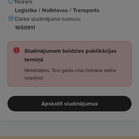
Nozare
Loģistika / Noliktavas / Transports
Darba sludinājuma numurs:
1650911
Sludinājumam beidzies publikācijas
termiņš
Nebēdājies, Tevi gaida citas lieliskas darba
iespējas!
Apskatīt sludinājumus