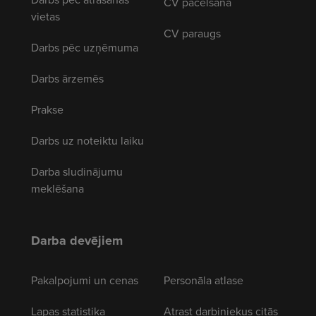
CV pacelšana
vietas
CV paraugs
Darbs pēc uzņēmuma
Darbs ārzemēs
Prakse
Darbs uz noteiktu laiku
Darba sludinājumu
meklēšana
Darba devējiem
Pakalpojumi un cenas
Personāla atlase
Lapas statistika
Atrast darbiniekus citās