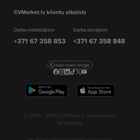
CVMarket.lv klientu atbalsts
Darba meklētājiem
Darba devējiem
+371 67 358 853
+371 67 358 848
Seko mums Google
© 2000 - 2026 CVMarket.lv. Visas tiesības
aizsargātas.
Privātuma politika
Sīkdatņu preferences