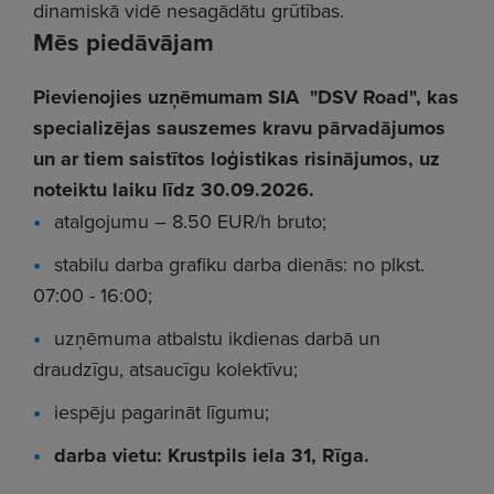
dinamiskā vidē nesagādātu grūtības.
Mēs piedāvājam
Pievienojies uzņēmumam SIA "DSV Road", kas
specializējas sauszemes kravu pārvadājumos
un ar tiem saistītos loģistikas risinājumos, uz
noteiktu laiku līdz 30.09.2026.
atalgojumu – 8.50 EUR/h bruto;
stabilu darba grafiku darba dienās: no plkst.
07:00 - 16:00;
uzņēmuma atbalstu ikdienas darbā un
draudzīgu, atsaucīgu kolektīvu;
iespēju pagarināt līgumu;
darba vietu: Krustpils iela 31, Rīga.