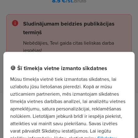
8.5
€/st.
Bruto
Sludinājumam beidzies publikācijas
termiņš
Nebēdājies, Tevi gaida citas lieliskas darba
iespējas!
🍪 Šī tīmekļa vietne izmanto sīkdatnes
Apskatīt sludinājumus
Mūsu tīmekļa vietnē tiek izmantotas sīkdatnes, lai
uzlabotu jūsu lietošanas pieredzi. Kopā ar mūsu
uzticamiem partneriem, mēs izmantojam sīkdatnes
tīmekļa vietnes darbības analīzei, lai analizētu vietnes
Tev uzticēsim
apmeklējumu, satura personalizācijai, reklamēšanas
nolūkiem. Lietotājam jebkurā brīdī ir iespēja piekrist,
veikt kravu pārvietošanu, iekraušanu,
atteikties vai mainīt savu piekrišanu. Savas izvēles
izkraušanu;
varat pārvaldīt Sīkdatņu iestatījumos. Lai iegūtu