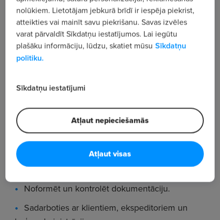
nolūkiem. Lietotājam jebkurā brīdī ir iespēja piekrist,
nodrošinot drošu un efektīvu darba izpildi.
atteikties vai mainīt savu piekrišanu. Savas izvēles
varat pārvaldīt Sīkdatņu iestatījumos. Lai iegūtu
Pienākumi:
plašāku informāciju, lūdzu, skatiet mūsu
Sīkdatņu
Organizēt un vadīt kravu pārkraušanas darbus.
politiku.
Koordinēt darbinieku darbu (autovadītāji,
stropētāji, tehnikas operatori u.c.).
Sīkdatņu iestatījumi
Uzraudzīt kravu kvalitāti, iepakojumu un
stāvokli.
Atļaut nepieciešamās
Kontrolēt iekraušanas un izkraušanas procesus
(kuģi, dzelzceļš, autotransports).
Atļaut visas
Nodrošināt pareizu kravu uzglabāšanu.
Noformēt un kontrolēt dokumentāciju.
Sadarboties ar klientiem, ekspeditoriem un