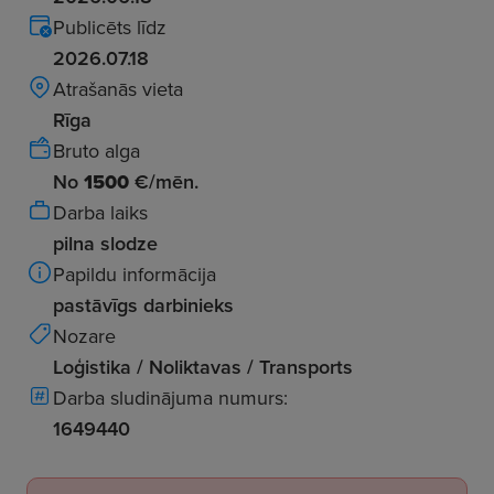
Publicēts līdz
2026.07.18
Atrašanās vieta
Rīga
Bruto alga
No
1500
€/mēn.
Darba laiks
pilna slodze
Papildu informācija
pastāvīgs darbinieks
Nozare
Loģistika / Noliktavas / Transports
Darba sludinājuma numurs:
1649440