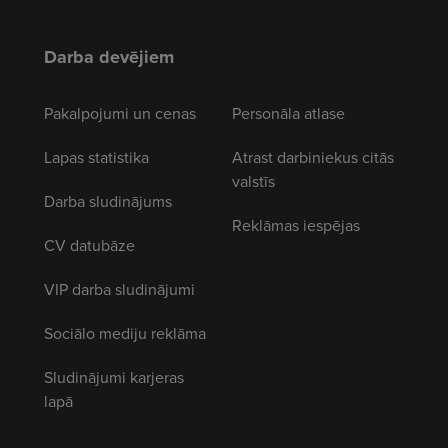
Darba devējiem
Pakalpojumi un cenas
Personāla atlase
Lapas statistika
Atrast darbiniekus citās
valstīs
Darba sludinājums
Reklāmas iespējas
CV datubāze
VIP darba sludinājumi
Sociālo mediju reklāma
Sludinājumi karjeras
lapā