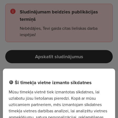
Sludinājumam beidzies publikācijas
termiņš
Nebēdājies, Tevi gaida citas lieliskas darba
iespējas!
Apskatīt sludinājumus
Darba apraksts
🍪 Šī tīmekļa vietne izmanto sīkdatnes
Mūsu tīmekļa vietnē tiek izmantotas sīkdatnes, lai
Uzņēmums aicina darbā maiņas stividoru/-i kravu
uzlabotu jūsu lietošanas pieredzi. Kopā ar mūsu
pārkraušanas darbu organizēšanai un uzraudzībai
uzticamiem partneriem, mēs izmantojam sīkdatnes
ostā. Darbs ietver procesu koordinēšanu,
tīmekļa vietnes darbības analīzei, lai analizētu vietnes
apmeklējumu, satura personalizācijai, reklamēšanas
darbinieku vadību un kvalitātes kontroli,