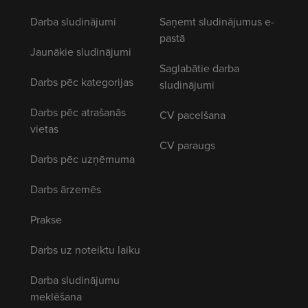
Darba sludinājumi
Saņemt sludinājumus e-
pastā
Jaunākie sludinājumi
Saglabātie darba
Darbs pēc kategorijas
sludinājumi
Darbs pēc atrašanās
CV pacelšana
vietas
CV paraugs
Darbs pēc uzņēmuma
Darbs ārzemēs
Prakse
Darbs uz noteiktu laiku
Darba sludinājumu
meklēšana