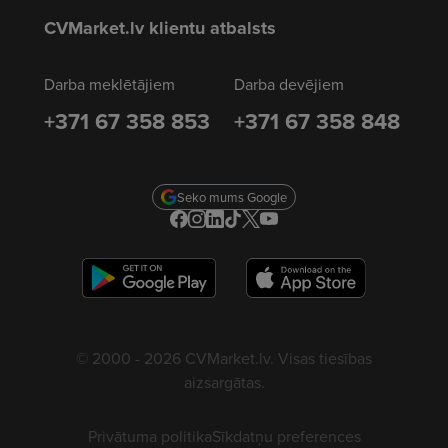
CVMarket.lv klientu atbalsts
Darba meklētājiem
Darba devējiem
+371 67 358 853
+371 67 358 848
Seko mums Google
© 2000 - 2026 CVMarket.lv. Visas tiesības
aizsargātas.
Privātuma politika
Sīkdatņu preferences