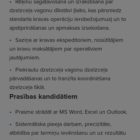
Rēķinu sagatavošana un izrakstīšana par
dzelzceļa vagonu dīkstāvi (laiks, kas pārsniedz
standarta kravas operāciju ierobežojumus) un to
apstiprināšanas un apmaksas izsekošana.
Saziņa ar kravas ekspeditoriem, nosūtītājiem
un kravu maksātājiem par operatīviem
jautājumiem.
Piekrautu dzelzceļa vagonu dzelzceļa
pārvadāšanas un to tranzīta koordinēšana
dzelzceļa tīklā.
Prasības kandidātiem
Prasme strādāt ar MS Word, Excel un Outlook.
Sistemātiska pieeja darbam, precizitāte,
atbildība par termiņu ievērošanu un uz rezultātu