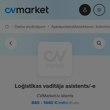
Darba sludinājumi
Apkalpošana
|
Asistēšana / Adminis
Loģistikas vadītāja asistents/-e
CVMarket.lv klients
840 - 1440
€/mēn.
Bruto