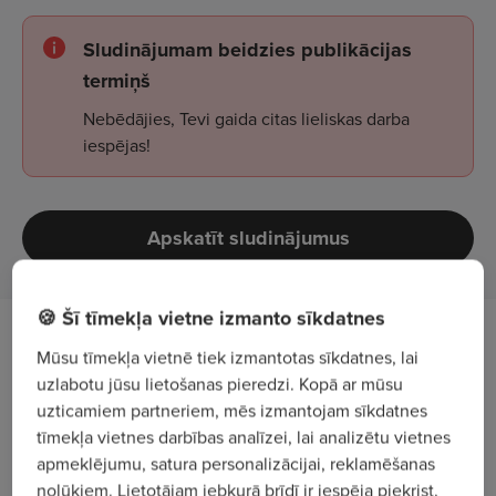
Sludinājumam beidzies publikācijas
termiņš
Nebēdājies, Tevi gaida citas lieliskas darba
iespējas!
Apskatīt sludinājumus
🍪 Šī tīmekļa vietne izmanto sīkdatnes
Darba apraksts
Mūsu tīmekļa vietnē tiek izmantotas sīkdatnes, lai
uzlabotu jūsu lietošanas pieredzi. Kopā ar mūsu
Dzelzceļa pārvadājumu izsekošana CRM
uzticamiem partneriem, mēs izmantojam sīkdatnes
sistēmā.
tīmekļa vietnes darbības analīzei, lai analizētu vietnes
apmeklējumu, satura personalizācijai, reklamēšanas
Rēķinu izrakstīšana klientiem.
nolūkiem. Lietotājam jebkurā brīdī ir iespēja piekrist,