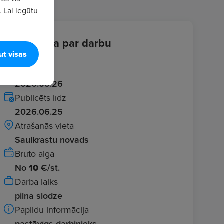
. Lai iegūtu
Informācija par darbu
ut visas
Ievadīts
2026.05.26
Publicēts līdz
2026.06.25
Atrašanās vieta
Saulkrastu novads
Bruto alga
No
10
€/st.
Darba laiks
pilna slodze
Papildu informācija
pastāvīgs darbinieks