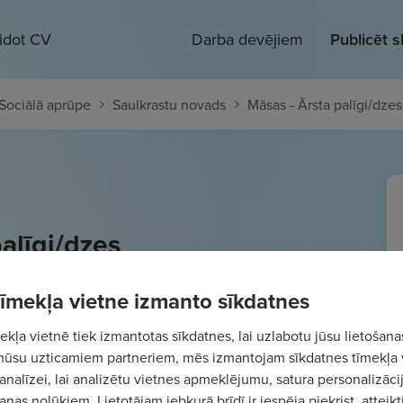
eidot CV
Darba devējiem
Publicēt 
 Sociālā aprūpe
Saulkrastu novads
Māsas - Ārsta palīgi/dzes
alīgi/dzes
/st.
Bruto
 tīmekļa vietne izmanto sīkdatnes
kļa vietnē tiek izmantotas sīkdatnes, lai uzlabotu jūsu lietošana
mūsu uzticamiem partneriem, mēs izmantojam sīkdatnes tīmekļa 
analīzei, lai analizētu vietnes apmeklējumu, satura personalizācij
nas nolūkiem. Lietotājam jebkurā brīdī ir iespēja piekrist, atteikt