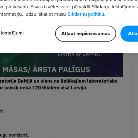
vu piekrišanu. Savas izvēles varat pārvaldīt Sīkdatņu iestatījumos
nformāciju, lūdzu, skatiet mūsu
Sīkdatņu politiku.
iestatījumi
Atļaut nepieciešamās
Atļa