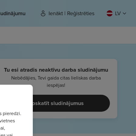
sludinājumu
Ienākt | Reģistrēties
LV
Tu esi atradis neaktīvu darba sludinājumu
Nebēdājies, Tevi gaida citas lieliskas darba
iespējas!
Apskatīt sludinājumus
s pieredzi.
vietnes
ai,
ies vai