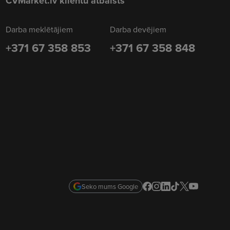
CVMarket.lv klientu atbalsts
Darba meklētājiem
Darba devējiem
+371 67 358 853
+371 67 358 848
Seko mums Google