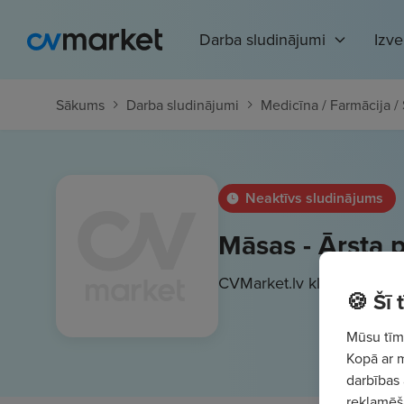
Darba sludinājumi
Izv
Sākums
Darba sludinājumi
Medicīna / Farmācija /
Neaktīvs sludinājums
Māsas - Ārsta p
CVMarket.lv klients
No
10
€
🍪 Šī
Mūsu tīme
Kopā ar 
darbības 
reklamēša