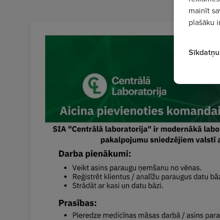
mainīt sa
plašāku i
Sīkdatņu 