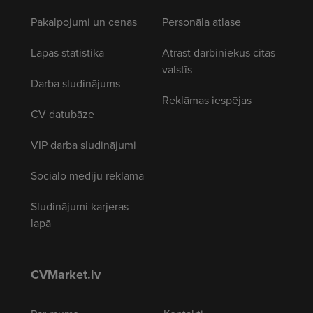
Pakalpojumi un cenas
Personāla atlase
Lapas statistika
Atrast darbiniekus citās
valstīs
Darba sludinājums
Reklāmas iespējas
CV datubāze
VIP darba sludinājumi
Sociālo mediju reklāma
Sludinājumi karjeras
lapā
CVMarket.lv