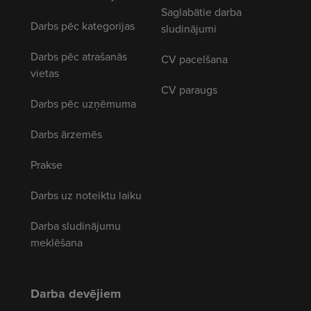
Saglabātie darba
Darbs pēc kategorijas
sludinājumi
Darbs pēc atrašanās
CV pacelšana
vietas
CV paraugs
Darbs pēc uzņēmuma
Darbs ārzemēs
Prakse
Darbs uz noteiktu laiku
Darba sludinājumu
meklēšana
Darba devējiem