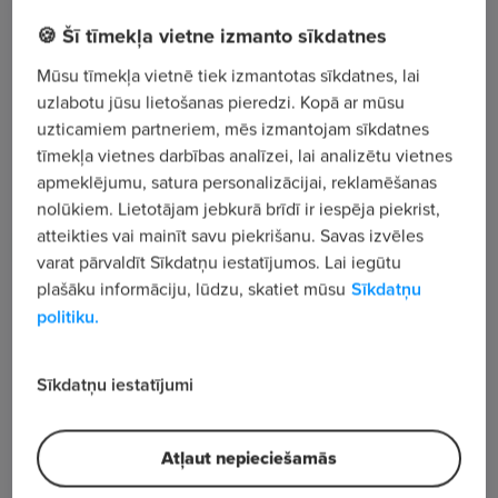
🍪 Šī tīmekļa vietne izmanto sīkdatnes
Ģertrūdes iela 47 - 3, Rīga
Mūsu tīmekļa vietnē tiek izmantotas sīkdatnes, lai
uzlabotu jūsu lietošanas pieredzi. Kopā ar mūsu
Apskatīt visus sludinājumus
uzticamiem partneriem, mēs izmantojam sīkdatnes
tīmekļa vietnes darbības analīzei, lai analizētu vietnes
apmeklējumu, satura personalizācijai, reklamēšanas
Uzņēmuma apraksts
nolūkiem. Lietotājam jebkurā brīdī ir iespēja piekrist,
913
atteikties vai mainīt savu piekrišanu. Savas izvēles
Skatījumu skaits
varat pārvaldīt Sīkdatņu iestatījumos. Lai iegūtu
Reģistrācijas Nr. 40003388748
plašāku informāciju, lūdzu, skatiet mūsu
Sīkdatņu
politiku.
Sīkdatņu iestatījumi
Atļaut nepieciešamās