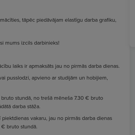
mācīties, tāpēc piedāvājam elastīgu darba grafiku,
si mums izcils darbinieks!
ību laiks ir apmaksāts jau no pirmās darba dienas.
 vai pusslodzi, apvieno ar studijām un hobijiem,
€ bruto stundā, no trešā mēneša 7.30 € bruto
ādātā darba stāža.
rī piektdienas vakaru, jau no pirmās darba dienas
 € bruto stundā.