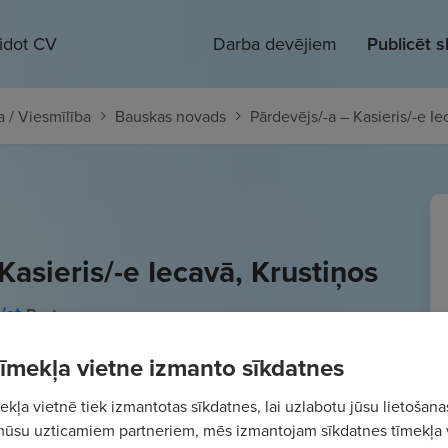
eidot CV
Darba devējiem
Publicēt 
 / Viesmīlība
Bauskas novads
Pārdevējs/-a – Kasieris/-e Ie
Kasieris/-e Iecavā, Krustiņos
st.
Bruto
 tīmekļa vietne izmanto sīkdatnes
kļa vietnē tiek izmantotas sīkdatnes, lai uzlabotu jūsu lietošana
mūsu uzticamiem partneriem, mēs izmantojam sīkdatnes tīmekļa 