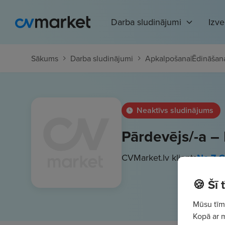
Darba sludinājumi
Izv
Sākums
Darba sludinājumi
Apkalpošana
|
Ēdināšana
Neaktīvs sludinājums
Pārdevējs/-a – 
CVMarket.lv klients
No
7
€/
🍪 Šī
Mūsu tīme
Kopā ar 