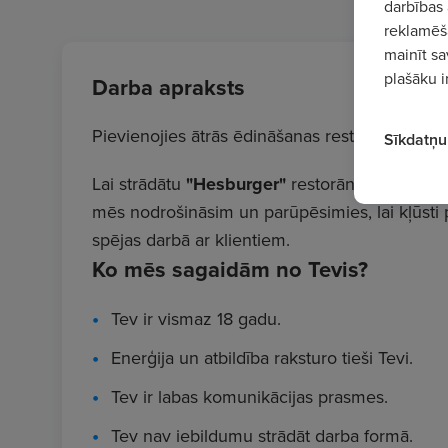
darbības 
reklamēša
mainīt sa
plašāku i
Darba apraksts
Pievienojies ātrās ēdināšanas restorānu tīkla
Sīkdatņu 
Lai strādātu
"Hesburger"
restorānos, Tev nav
mēs nodrošināsim un parūpēsimies, lai kļūsti 
spējas darbā ar klientiem.
Ko mēs sagaidām no Tevis?
Tev ir vismaz 18 gadu.
Enerģija un atbildība raksturo tieši Tevi.
Tev ir labas komunikācijas prasmes.
Tev nav iebildumu strādāt darba formā.