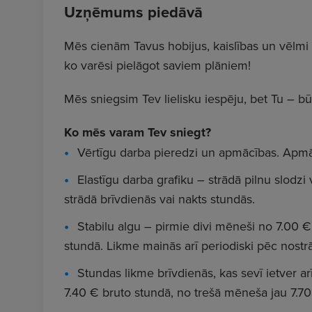
Uzņēmums piedāvā
Mēs cienām Tavus hobijus, kaislības un vēlmi 
ko varēsi pielāgot saviem plāniem!
Mēs sniegsim Tev lielisku iespēju, bet Tu – bū
Ko mēs varam Tev sniegt?
Vērtīgu darba pieredzi un apmācības. Apmāc
Elastīgu darba grafiku – strādā pilnu slodzi
strādā brīvdienās vai nakts stundās.
Stabilu algu – pirmie divi mēneši no 7.00 
stundā. Likme mainās arī periodiski pēc nostr
Stundas likme brīvdienās, kas sevī ietver a
7.40 € bruto stundā, no trešā mēneša jau 7.70