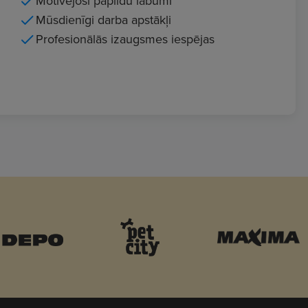
Motivējoši papildu labumi
Mūsdienīgi darba apstākļi
Profesionālās izaugsmes iespējas