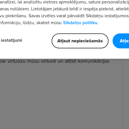
analīzei, lai analizētu vietnes apmeklējumu, satura personalizācij
nas nolūkiem. Lietotājam jebkurā brīdī ir iespēja piekrist, atteikt
vu piekrišanu. Savas izvēles varat pārvaldīt Sīkdatņu iestatījumos
nformāciju, lūdzu, skatiet mūsu
Sīkdatņu politiku.
m
"Hesburger"
!
iestatījumi
Atļaut nepieciešamās
Atļa
 jābūt profesionālim, jo nepieciešamās apmācības
par virtuozu mūsu virtuvē un attīsti komunikācijas