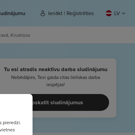
sludinājumu
Ienākt | Reģistrēties
LV
cavā, Krustiņos
Tu esi atradis neaktīvu darba sludinājumu
Nebēdājies, Tevi gaida citas lieliskas darba
iespējas!
Apskatīt sludinājumus
s pieredzi.
vietnes