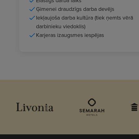
Elastīgs darba laiks
Ģimenei draudzīgs darba devējs
Iekļaujoša darba kultūra (tiek ņemts vērā
darbinieku viedoklis)
Karjeras izaugsmes iespējas