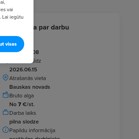
ai,
ies vai
. Lai iegūtu
Informācija par darbu
Ievadīts
ut visas
2026.06.08
Publicēts līdz
2026.06.15
Atrašanās vieta
Bauskas novads
Bruto alga
No
7
€/st.
Darba laiks
pilna slodze
Papildu informācija
pastāvīgs darbinieks