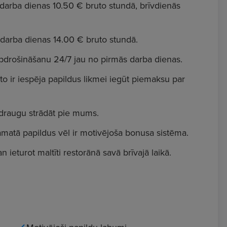
darba dienas 10.50 € bruto stundā, brīvdienās
darba dienas 14.00 € bruto stundā.
pdrošināšanu 24/7 jau no pirmās darba dienas.
to ir iespēja papildus likmei iegūt piemaksu par
 draugu strādāt pie mums.
amatā papildus vēl ir motivējoša bonusa sistēma.
n ieturot maltīti restorānā savā brīvajā laikā.