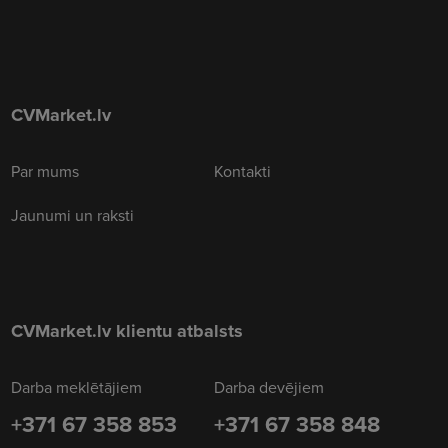
CVMarket.lv
Par mums
Kontakti
Jaunumi un raksti
CVMarket.lv klientu atbalsts
Darba meklētājiem
Darba devējiem
+371 67 358 853
+371 67 358 848