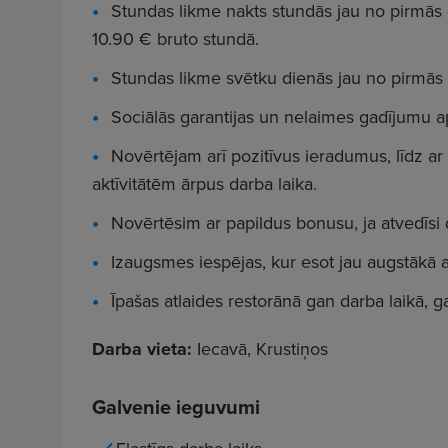
Stundas likme nakts stundās jau no pirmās 
10.90 € bruto stundā.
Stundas likme svētku dienās jau no pirmās 
Sociālās garantijas un nelaimes gadījumu a
Novērtējam arī pozitīvus ieradumus, līdz ar 
aktīvitātēm ārpus darba laika.
Novērtēsim ar papildus bonusu, ja atvedīsi
Izaugsmes iespējas, kur esot jau augstākā 
Īpašas atlaides restorānā gan darba laikā, ga
Darba vieta:
Iecavā, Krustiņos
Galvenie ieguvumi