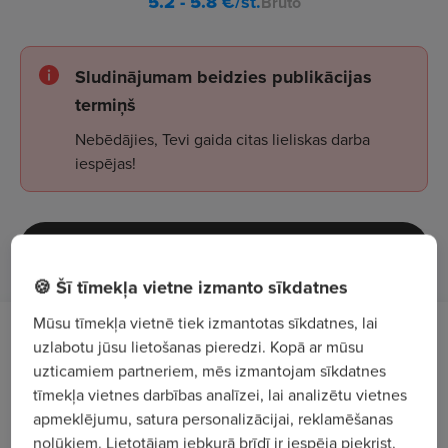
5.2 - 5.8
€/st.
Bruto
Sludinājumam beidzies publikācijas
termiņš
Nebēdājies, Tevi gaida citas lieliskas darba
iespējas!
Apskatīt sludinājumus
🍪 Šī tīmekļa vietne izmanto sīkdatnes
Mūsu tīmekļa vietnē tiek izmantotas sīkdatnes, lai
Darba apraksts
uzlabotu jūsu lietošanas pieredzi. Kopā ar mūsu
uzticamiem partneriem, mēs izmantojam sīkdatnes
Aicinām darbā
pārdevēju - kasieri
"Elvi"
,
tīmekļa vietnes darbības analīzei, lai analizētu vietnes
apmeklējumu, satura personalizācijai, reklamēšanas
Mālkalnes prospektā 3, Ogrē.
nolūkiem. Lietotājam jebkurā brīdī ir iespēja piekrist,