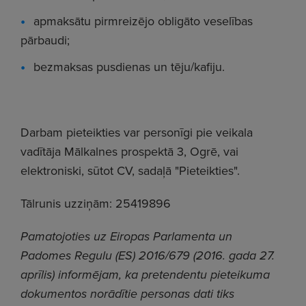
apmaksātu pirmreizējo obligāto veselības
pārbaudi;
bezmaksas pusdienas un tēju/kafiju.
Darbam pieteikties var personīgi pie veikala
vadītāja Mālkalnes prospektā 3, Ogrē, vai
elektroniski, sūtot CV, sadaļā "Pieteikties".
Tālrunis uzziņām: 25419896
Pamatojoties uz Eiropas Parlamenta un
Padomes Regulu (ES) 2016/679 (2016. gada 27.
aprīlis) informējam, ka pretendentu pieteikuma
dokumentos norādītie personas dati tiks