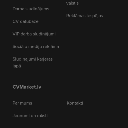
valstīs
Darba sludinājums
Reklāmas iespējas
CV datubāze
VIP darba sludinājumi
Sociālo mediju reklāma
Sludinājumi karjeras
lapā
CVMarket.lv
Par mums
Kontakti
Jaunumi un raksti