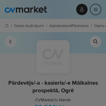
Darba sludinājumi
Apkalpošana
|
Pārdošana
Ogres 
Pārdevējs/-a - kasieris/-e Mālkalnes
prospektā, Ogrē
CVMarket.lv klients