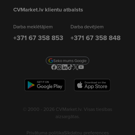
CVMarket.lv klientu atbalsts
Darba meklētājiem
Darba devējiem
+371 67 358 853
+371 67 358 848
Seko mums Google
© 2000 - 2026 CVMarket.lv. Visas tiesības
aizsargātas.
Privātuma politika
Sīkdatņu preferences