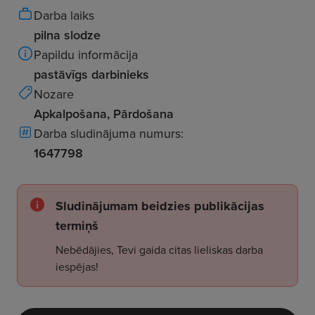
Darba laiks
pilna slodze
Papildu informācija
pastāvīgs darbinieks
Nozare
Apkalpošana, Pārdošana
Darba sludinājuma numurs:
1647798
Sludinājumam beidzies publikācijas
termiņš
Nebēdājies, Tevi gaida citas lieliskas darba
iespējas!