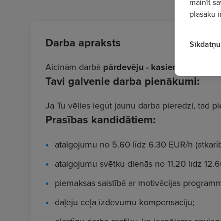
mainīt sa
plašāku i
Darba apraksts
Sīkdatņu 
Aicinām darbā
pārdevēju - kasieri veikalā "E
Tavi galvenie darba pienākumi:
Ja Tu vēlies iegūt jaunu darba pieredzi, tad 
Prasības kandidātiem:
atalgojumu no 5.60 līdz 6.30 EUR/h (atkar
atalgojumu svētku dienās no 11.20 līdz 12.
piemaksas saistībā ar motivācijas program
daļēju ceļa izdevumu kompensāciju;