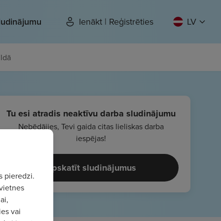
sludinājumu
Ienākt | Reģistrēties
LV
uldā
Tu esi atradis neaktīvu darba sludinājumu
Nebēdājies, Tevi gaida citas lieliskas darba
iespējas!
Apskatīt sludinājumus
s pieredzi.
vietnes
ai,
ies vai