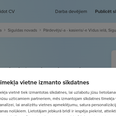
eidot CV
Darba devējiem
Publicēt 
a
Siguldas novads
Pārdevējs/-a - kasieris/-e Vidus ielā, Sig
kasieris/-e Vidus ielā, Siguldā
 tīmekļa vietne izmanto sīkdatnes
.3
€/st.
Bruto
kļa vietnē tiek izmantotas sīkdatnes, lai uzlabotu jūsu lietošana
mūsu uzticamiem partneriem, mēs izmantojam sīkdatnes tīmekļa 
analīzei, lai analizētu vietnes apmeklējumu, satura personalizācij
nas nolūkiem. Lietotājam jebkurā brīdī ir iespēja piekrist, atteikt