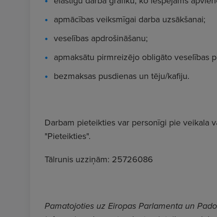
elastīgu darba grafiku, ko iespējams apvien
apmācības veiksmīgai darba uzsākšanai;
veselības apdrošināšanu;
apmaksātu pirmreizējo obligāto veselības p
bezmaksas pusdienas un tēju/kafiju.
Darbam pieteikties var personīgi pie veikala va
"Pieteikties".
Tālrunis uzziņām: 25726086
Pamatojoties uz Eiropas Parlamenta un Padom