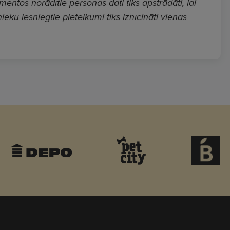
ntos norādītie personas dati tiks apstrādāti, lai
ieku iesniegtie pieteikumi tiks iznīcināti vienas