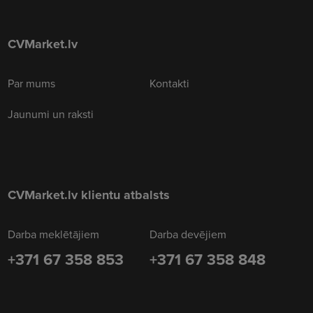
CVMarket.lv
Par mums
Kontakti
Jaunumi un raksti
CVMarket.lv klientu atbalsts
Darba meklētājiem
Darba devējiem
+371 67 358 853
+371 67 358 848