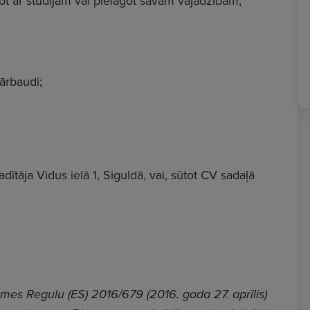
ot ar studijām vai pielāgot savām vajadzībām;
ārbaudi;
dītāja Vidus ielā 1, Siguldā, vai, sūtot CV sadaļā
es Regulu (ES) 2016/679 (2016. gada 27. aprīlis)