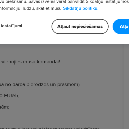
vu piekrišanu. Savas izvēles varat pārvaldīt Sīkdatņu iestatījumos
nformāciju, lūdzu, skatiet mūsu
Sīkdatņu politiku.
iestatījumi
Atļaut nepieciešamās
Atļa
lvi"
, Vidus ielā 1, Siguldā.
pievienojies mūsu komandai!
ībā no darba pieredzes un prasmēm);
60 EUR/h;
mām;