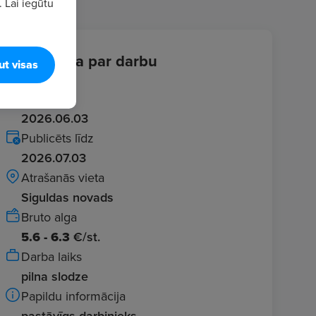
. Lai iegūtu
Informācija par darbu
ut visas
Ievadīts
2026.06.03
Publicēts līdz
2026.07.03
Atrašanās vieta
Siguldas novads
Bruto alga
5.6 - 6.3
€/st.
Darba laiks
pilna slodze
Papildu informācija
pastāvīgs darbinieks