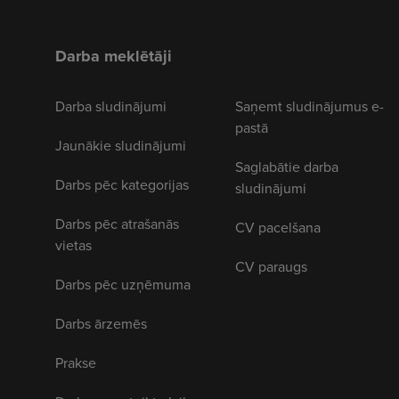
Darba meklētāji
Darba sludinājumi
Saņemt sludinājumus e-
pastā
Jaunākie sludinājumi
Saglabātie darba
Darbs pēc kategorijas
sludinājumi
Darbs pēc atrašanās
CV pacelšana
vietas
CV paraugs
Darbs pēc uzņēmuma
Darbs ārzemēs
Prakse